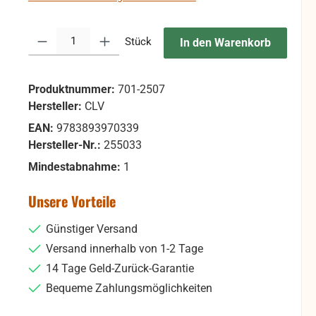
Produkt Anzahl: Gib den gewünschten Wert ein oder benutze die Sc
Stück
In den Warenkorb
Produktnummer:
701-2507
Hersteller:
CLV
EAN:
9783893970339
Hersteller-Nr.:
255033
Mindestabnahme:
1
Unsere Vorteile
Günstiger Versand
Versand innerhalb von 1-2 Tage
14 Tage Geld-Zurück-Garantie
Bequeme Zahlungsmöglichkeiten