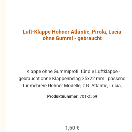
Luft-Klappe Hohner Atlantic, Pirola, Lucia
ohne Gummi - gebraucht
Klappe ohne Gummiprofil für die Luftklappe -
gebraucht ohne Klappenbelag 25x22 mm passend
für mehrere Hohner Modelle, z.B. Atlantic, Lucia,
Pirola, ... gebrauchte Teile können optische
Produktnummer:
701-2569
Beschädigungen haben, leichte Verformungen,
Dellen oder Kratzer und sind kein
Reklamationsgrund Alle Teile sind auf Funktion
geprüft. Bitte bei Unklarheiten vorher Absprechen
Regulärer Preis:
1,50 €
um Rücksendungen zu vermeiden. Rücksendungen