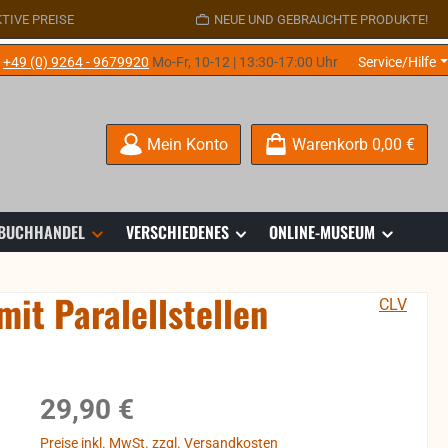
TIVE PREISE
NEUE UND GEBRAUCHTE PRODUKTE!
e
+49 (0) 9264 - 9679920
Mo-Fr, 10-12 | 13:30-17:00 Uhr
Service/Hilfe
Mein Konto
Warenkorb
0,00 €
 BUCHHANDEL
VERSCHIEDENES
ONLINE-MUSEUM
it Paralellstellen
CLV
Regulärer Preis:
29,90 €
Preise inkl. MwSt. zzgl. Versandkosten