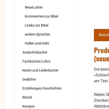
NeueLuther
Kommentare zur Bibel
Lexika zur Bibel
andere Sprachen
Besch
Hüllen und mehr
Produ
Andachtsbücher
(neue
Fachbücher/Lehre
Die bewä
Noten und Liederbücher
»Schlach
Gedichte
am Text.
Erzählungen/Geschichten
Neben Üb
Rätsel
Standard
Abbildun
Rezepte