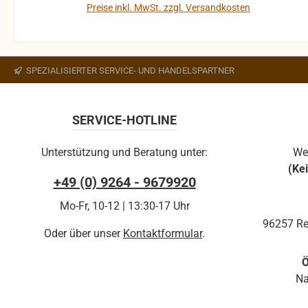
gehen auf Kosten des Käufers. bei defekten Artikel
Preise inkl. MwSt. zzgl. Versandkosten
kann die Funktion nicht mehr gewährleistet werden
In den Warenkorb
und die Produkte sind vom Umtausch
ausgeschlossen.
SPEZIALISIERTER SERVICE- UND HANDELSPARTNER
SERVICE-HOTLINE
Unterstützung und Beratung unter:
We
(Ke
+49 (0) 9264 - 9679920
Mo-Fr, 10-12 | 13:30-17 Uhr
96257 Re
Oder über unser
Kontaktformular
.
Ö
Na