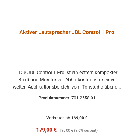
Aktiver Lautsprecher JBL Control 1 Pro
Die JBL Control 1 Pro ist ein extrem kompakter
Breitband-Monitor zur Abhörkontrolle für einen
weiten Applikationsbereich, vom Tonstudio über die
Video Postproduction bis zum Ü-Wagen und
Produktnummer:
701-2558-01
Rundfunkstudio. Für Beschallungs- und
Rufanlagen in Restaurants, Hotels und im
audiovisuellen Bereich ist die JBL Control 1 Pro
Varianten ab
169,00 €
ebenfalls die ideale Lösung. Der Hoch- und
Verkaufspreis:
Regulärer Preis:
179,00 €
Tieftontreiber ist bei der JBL Control 1 mit einer
198,00 €
(9.6% gespart)