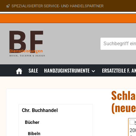
SPEZIALISIERTER SERVICE- UND HANDELSPARTNER
 Hauptinhalt springen
Zur Suche springen
Zur Hauptnavigation springen
SALE
HANDZUGINSTRUMENTE
ERSATZTEILE F.
Schla
(neue
Chr. Buchhandel
Bildergaler
Bücher
Bibeln