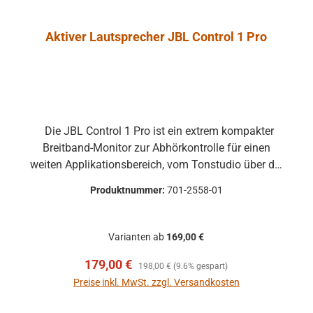
Aktiver Lautsprecher JBL Control 1 Pro
Die JBL Control 1 Pro ist ein extrem kompakter
Breitband-Monitor zur Abhörkontrolle für einen
weiten Applikationsbereich, vom Tonstudio über die
Video Postproduction bis zum Ü-Wagen und
Produktnummer:
701-2558-01
Rundfunkstudio. Für Beschallungs- und
Rufanlagen in Restaurants, Hotels und im
audiovisuellen Bereich ist die JBL Control 1 Pro
Varianten ab
169,00 €
ebenfalls die ideale Lösung. Der Hoch- und
Verkaufspreis:
Regulärer Preis:
179,00 €
Tieftontreiber ist bei der JBL Control 1 mit einer
198,00 €
(9.6% gespart)
Magnet-Abschirmung gesichert, so daß dieser
Preise inkl. MwSt. zzgl. Versandkosten
Lautsprecher gefahrlos in direkter Nähe von Video-