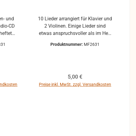
en- und
10 Lieder arrangiert für Klavier und
Audio-CD
2 Violinen. Einige Lieder sind
etwas anspruchsvoller als im Heft
1. Das Notenheft ist in DIN A4 mit
831
Produktnummer:
MF2631
Ringheftbindung. Nur Auszüge
(Klavier, Violinen je Extrablatt)
reis:
Regulärer Preis:
5,00 €
sandkosten
Preise inkl. MwSt. zzgl. Versandkosten
b
In den Warenkorb
 An
 Herr
nn