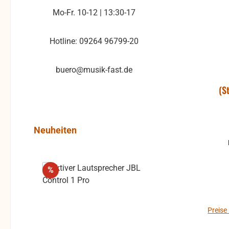
Mo-Fr. 10-12 | 13:30-17
ko
Hotline: 09264 96799-20
Viol
und vortragen.
buero@musik-fast.de
Boge
(S
MP3
Produktgalerie überspringen
Neuheiten
Rabatt
%
Preise