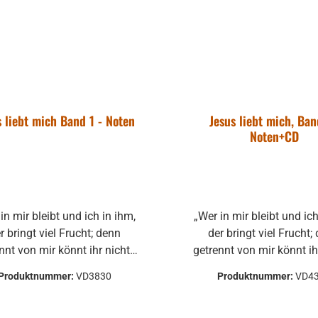
s liebt mich Band 1 - Noten
Jesus liebt mich, Ban
Noten+CD
in mir bleibt und ich in ihm,
„Wer in mir bleibt und ich
r bringt viel Frucht; denn
der bringt viel Frucht;
nnt von mir könnt ihr nichts
getrennt von mir könnt ih
n.“ (Joh. 15,5) Mit Gott
tun.“ (Joh. 15,5) Mit Gott
Produktnummer:
VD3830
Produktnummer:
VD4
erbunden - sowohl in der
verbunden - sowohl in
olge und im Dienst als auch
Nachfolge und im Dienst 