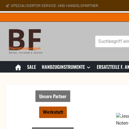
SPEZIALISIERTER SERVICE- UND HANDELSPARTNER
 Hauptinhalt springen
Zur Suche springen
Zur Hauptnavigation springen
SALE
HANDZUGINSTRUMENTE
ERSATZTEILE F.
Unsere Partner
Werkstatt