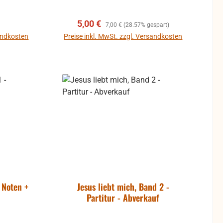
 - dazu
chen
reis:
Verkaufspreis:
Regulärer Preis:
5,00 €
r CD
7,00 €
(28.57% gespart)
sandkosten
Preise inkl. MwSt. zzgl. Versandkosten
In den Warenkorb
 Noten +
Jesus liebt mich, Band 2 -
Partitur - Abverkauf