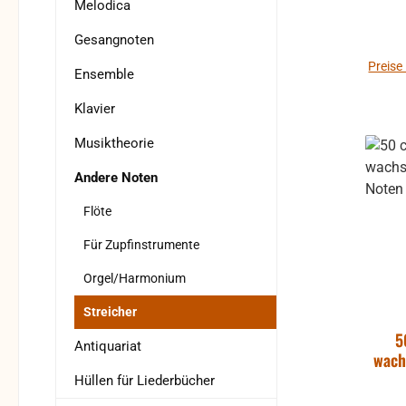
in s
Melodica
s
Gesangnoten
A
Preise
Ensemble
Klavier
Musiktheorie
Andere Noten
Flöte
Für Zupfinstrumente
Orgel/Harmonium
Streicher
5
Antiquariat
wach
Hüllen für Liederbücher