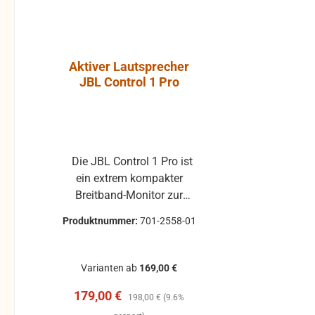
Aktiver Lautsprecher
Luft-Kla
JBL Control 1 Pro
Atlantic, P
ohne Gummi
Die JBL Control 1 Pro ist
Klappe ohne Gummiprofil
ein extrem kompakter
für die L
Breitband-Monitor zur
gebraucht 
Abhörkontrolle für einen
Klappenbelag 25x22 
Produktnummer:
701-2558-01
Produktnum
weiten Applikationsbereich,
passend für 
vom Tonstudio über die
Modelle, z.B. 
Video Postproduction bis
Pirola, ... gebrauchte Teile
Varianten ab
169,00 €
zum Ü-Wagen und
können 
Verkaufspreis:
Regulärer Preis:
179,00 €
Rundfunkstudio. Für
Beschädigu
198,00 €
(9.6%
Beschallungs- und
leichte Ve
Reg
1,