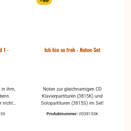
d 1 -
Ich bin so froh - Noten-Set
 in ihm,
Noten zur gleichnamigen CD
 denn
Klavierpartituren (3815K) und
r nichts
Solopartituren (3815S) im Set!
350
Produktnummer:
VD3815SK
 der
als auch