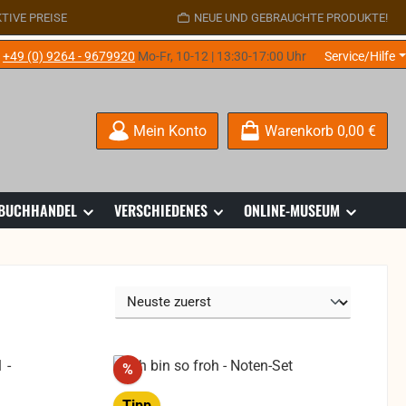
TIVE PREISE
NEUE UND GEBRAUCHTE PRODUKTE!
e
+49 (0) 9264 - 9679920
Mo-Fr, 10-12 | 13:30-17:00 Uhr
Service/Hilfe
Mein Konto
Warenkorb
0,00 €
 BUCHHANDEL
VERSCHIEDENES
ONLINE-MUSEUM
Rabatt
%
Tipp