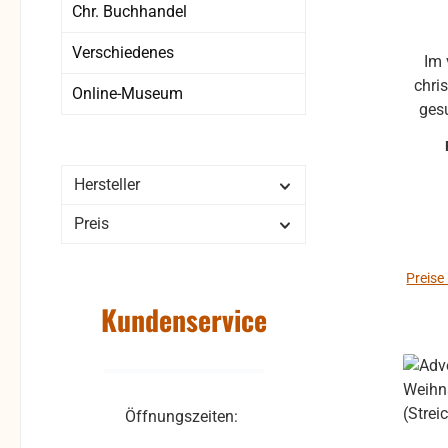
Chr. Buchhandel
Verschiedenes
Im 
chris
Online-Museum
ges
Fing
Sie
vorha
Hersteller
der S
Preis
Boge
die m
Preise
mit e
Kundenservice
Mu
erarb
in me
Die 
Öffnungszeiten:
Lieder
1 & 2