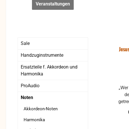
Veranstaltungen
Sale
Jesu
Handzuginstrumente
Ersatzteile f. Akkordeon und
Harmonika
ProAudio
„Wer 
de
Noten
getre
tu
Akkordeon-Noten
v
Harmonika
Nachf