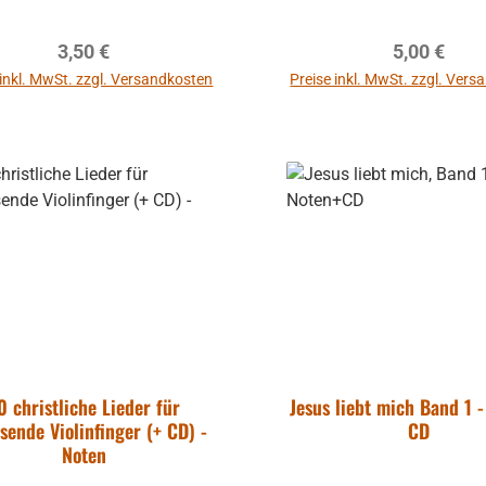
chweren Situationen - dazu
in schweren Situationen
ollen die musikalischen
sollen die musikalis
Regulärer Preis:
Regulärer P
3,50 €
5,00 €
usführungen dieser CD
Ausführungen diese
ermutigen.
ermutigen.
 inkl. MwSt. zzgl. Versandkosten
Preise inkl. MwSt. zzgl. Ver
0 christliche Lieder für
Jesus liebt mich Band 1 -
sende Violinfinger (+ CD) -
CD
Noten