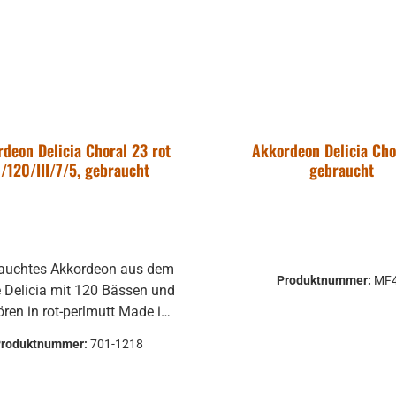
deon Delicia Choral 23 rot
Akkordeon Delicia Cho
1/120/III/7/5, gebraucht
gebraucht
Produktnummer:
MF
 Delicia mit 120 Bässen und
en in rot-perlmutt Made in
emeinzustand ist
Produktnummer:
701-1218
r gut wenig sichtbare
puren leicht verstimmt