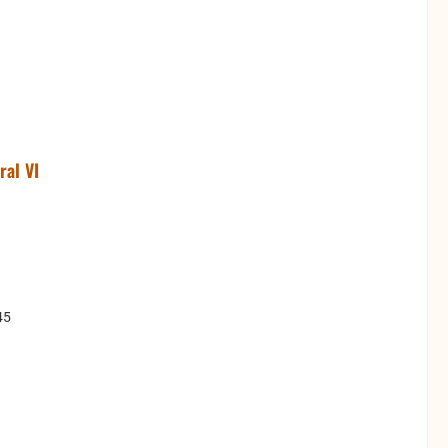
ral VI
45