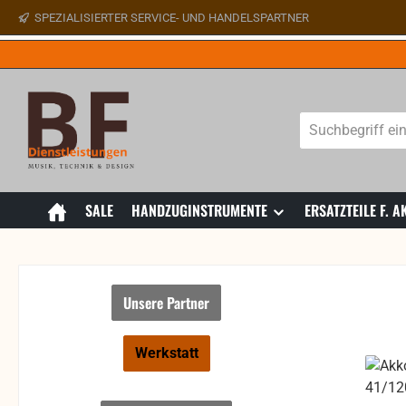
SPEZIALISIERTER SERVICE- UND HANDELSPARTNER
 Hauptinhalt springen
Zur Suche springen
Zur Hauptnavigation springen
SALE
HANDZUGINSTRUMENTE
ERSATZTEILE F.
Unsere Partner
Werkstatt