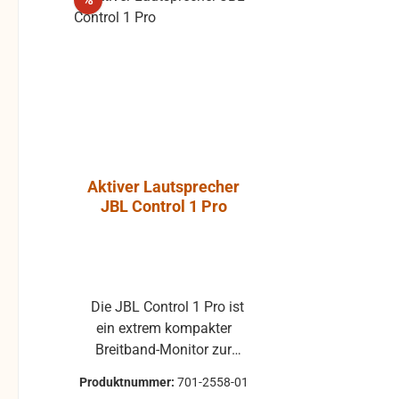
Aktiver Lautsprecher
Luft-Kla
JBL Control 1 Pro
Atlantic, P
ohne Gummi
Die JBL Control 1 Pro ist
Klappe ohne Gummiprofil
ein extrem kompakter
für die L
Breitband-Monitor zur
gebraucht 
Abhörkontrolle für einen
Klappenbelag 25x22 
Produktnummer:
701-2558-01
Produktnum
weiten Applikationsbereich,
passend für 