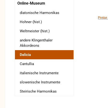
(einig
Online-Museum
ist
Flug
diatonische Harmonikas
und Zungen 
Preise
Hohner (hist.)
Lief
Weltmeister (hist.)
Ko
andere Klingenthaler
W
Akkordeons
Re
Fa
Delicia
werde
ge
Cantullia
werden. Wert im generalü
italienische Instrumente
Zustand 
I
slowenische Instrumente
Geb
Steirische Harmonikas
Delle
Re
ver