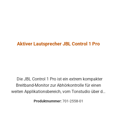
 Umtausch
ausgeschlossen.
Aktiver Lautsprecher JBL Control 1 Pro
Die JBL Control 1 Pro ist ein extrem kompakter
Breitband-Monitor zur Abhörkontrolle für einen
weiten Applikationsbereich, vom Tonstudio über die
Video Postproduction bis zum Ü-Wagen und
Produktnummer:
701-2558-01
Rundfunkstudio. Für Beschallungs- und
Rufanlagen in Restaurants, Hotels und im
audiovisuellen Bereich ist die JBL Control 1 Pro