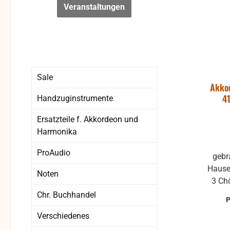
Veranstaltungen
Sale
Akkor
4
Handzuginstrumente
Ersatzteile f. Akkordeon und
Harmonika
ProAudio
gebrauchtes Akkordeon aus dem
Hause
Noten
3 Chör
Tschechien Allg
Chr. Buchhandel
seh
Verschiedenes
Gebrauchss