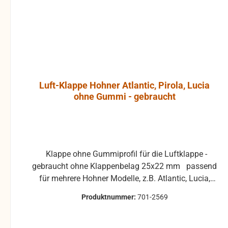
Bildstörungen zu
sind vom
verursachen. Das Gehäuse
der JBL Control 1 Pro
besteht aus
hochverdichtetem
Polypropylenschaum, der
hohe Resonanzarmut
Luft-Klappe Hohner Atlantic, Pirola, Lucia
ermöglicht. Ein
ohne Gummi - gebraucht
umfangreiches Angebot an
optionalem
Montagezubehör erlaubt
Wandmontage und die
exakte Anbringung und
Klappe ohne Gummiprofil für die Luftklappe -
Ausrichtung des Monitors.
gebraucht ohne Klappenbelag 25x22 mm passend
Ein Wandhalter ist in der
für mehrere Hohner Modelle, z.B. Atlantic, Lucia,
JBL Control 1 Pro-WH
Pirola, ... gebrauchte Teile können optische
integriert. Der Halter ist mit
Produktnummer:
701-2569
Beschädigungen haben, leichte Verformungen,
einem Kugelgelenk
Dellen oder Kratzer und sind kein
ausgestattet, welches in der
Reklamationsgrund Alle Teile sind auf Funktion