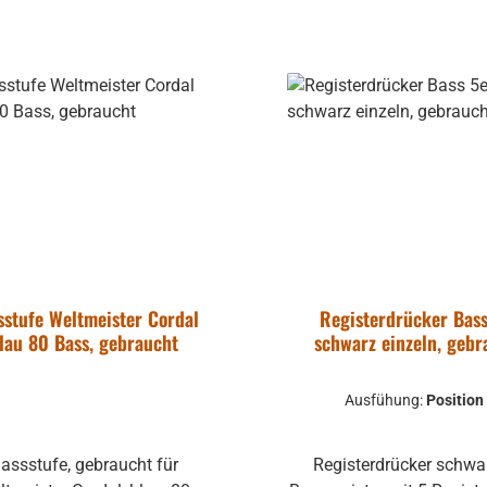
Gewährleistung können n
In den Warenkorb
Einstellung übernommen
weil die Mechaniken 
angepasst werden müss
einzelnen Abständen si
Instrument zu Instrumen
unterschiedlich. Zustand ist
ppe Hohner
gebraucht und ha
irola, Lucia
dementsprechen
 - gebraucht
Gebrauchsspuren, kann a
haben, Dellen und Kratzer.
Funktion wurde geprüft 
sstufe Weltmeister Cordal
Registerdrücker Bass
entsprechender Kenntnis 
lau 80 Bass, gebraucht
schwarz einzeln, gebr
Mechanik wieder in Gang
uftklappe -
werden.
ohne
Ausfühung:
Position
mm
mer:
701-2569
mehrere Hohner
assstufe, gebraucht für
Registerdrücker schwa
Atlantic, Lucia,