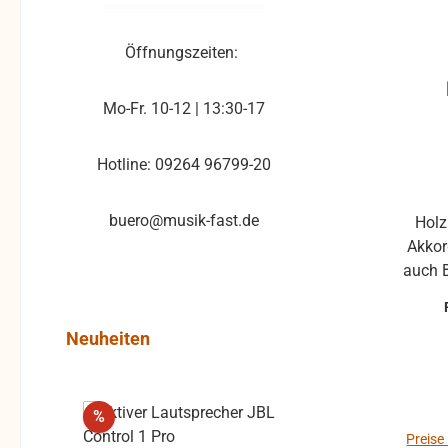
gew
Pro
Öffnungszeiten:
Mo-Fr. 10-12 | 13:30-17
Hotline: 09264 96799-20
buero@musik-fast.de
Holz
Akkordeon Einset
auch Bass ohne Sch
ohne K
kann 
Produktgalerie überspringen
Neuheiten
von K
die M
Rabatt
%
Preise