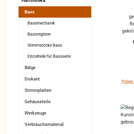
Harmonika
Bass
ge
Bassmechanik
R
gekröpftes 
Bassregister
Hohne
Stimmstöcke Bass
Einzelteile für Bassseite
Bälge
Diskant
Preise
Stimmplatten
Gehäuseteile
Werkzeuge
Verbrauchsmaterial