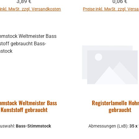
Regulärer Preis:
Regulärer P
3,89 €
0,06 €
 inkl. MwSt. zzgl. Versandkosten
Preise inkl. MwSt. zzgl. Ver
In den Warenkorb
mmstock Weltmeister Bass
Registerlamelle Hohn
Kunststoff gebraucht
gebraucht
uswahl:
Bass-Stimmstock
Abmessungen (LxB):
35 x