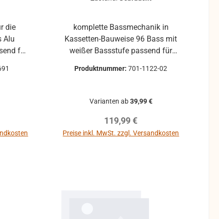
r die
komplette Bassmechanik in
s Alu
Kassetten-Bauweise 96 Bass mit
weißer Bassstufe passend für
ür andere
Hohner Lucia IV P Die
691
Produktnummer:
701-1122-02
.
Klappendrücker müssen ggf. den
örtlichen Gegebenheiten
angepasst werden weitere Infos
Varianten ab
39,99 €
je nach Zustand: Neu Nicht
reis:
Regulärer Preis:
119,99 €
verfügbar! Wie neu
gebraucht, aber nur leichte
sandkosten
Preise inkl. MwSt. zzgl. Versandkosten
Gebrauchsspuren, Bassstufe
b
könnte leichte Verfärbungen
haben (UV-Strahlen) Sauber und
leichtgängig Gebraucht
gebraucht, Gebrauchsspuren
(kleine Kratzer, ohne Dellen),
Bassstufe mit leichte