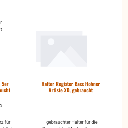
icht für
In den Warenkorb
 werden,
immer
en. Die
nd von
t etwas
t
d
uch Rost
 Die
und mit
 5er
Halter Register Bass Hohner
kann die
aucht
Artiste XD, gebraucht
 gesetzt
 5
rz für
gebrauchter Halter für die