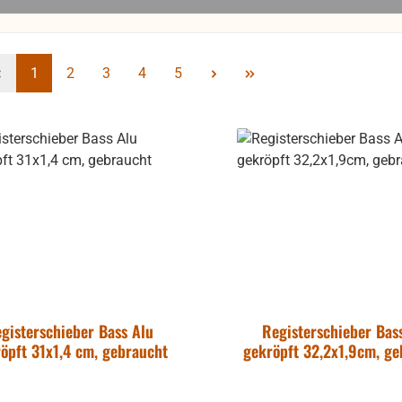
Seite
Seite
Seite
Seite
Seite
1
2
3
4
5
gisterschieber Bass Alu
Registerschieber Bas
öpft 31x1,4 cm, gebraucht
gekröpft 32,2x1,9cm, ge