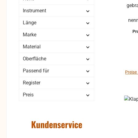
gebrauchte Stimmstöcke 4-chörig
Instrument
grob
nenn
Länge
Sc
Pr
Marke
bestellt w
Sti
Material
B
Stimmstock
Oberfläche
könne
Passend für
hab
Preise
Delle
Register
Reklamati
auf Fu
Preis
Unkl
um Rü
Rücks
Kundenservice
des Käufers. b
kan