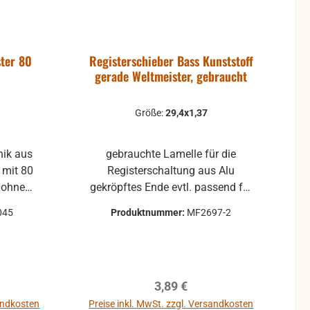
ter 80
Registerschieber Bass Kunststoff
gerade Weltmeister, gebraucht
Größe:
29,4x1,37
ik aus
gebrauchte Lamelle für die
0
Registerschaltung aus Alu
e
gekröpftes Ende evtl. passend für
fe
Hohner, kann aber auch für andere
045
Produktnummer:
MF2697-2
einige
Fabrikate passen.
ere
en wegen
 seitens
eis:
Regulärer Preis:
3,89 €
st aber
sandkosten
Preise inkl. MwSt. zzgl. Versandkosten