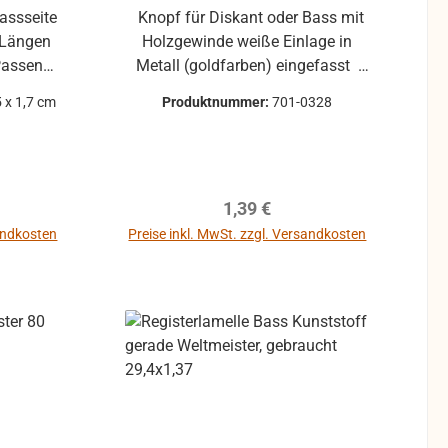
Bassseite
Knopf für Diskant oder Bass mit
d Längen
Holzgewinde weiße Einlage in
Metall (goldfarben) eingefasst
lle.
Durchmesser des Knopfes ca. 9,6
 x 1,7 cm
Produktnummer:
701-0328
mm (weitere Technische Infos in
entsprechenden Reiter)
reis:
Regulärer Preis:
1,39 €
sandkosten
Preise inkl. MwSt. zzgl. Versandkosten
In den Warenkorb