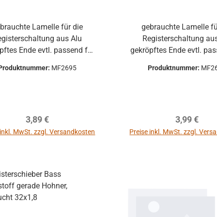
brauchte Lamelle für die
gebrauchte Lamelle fü
egisterschaltung aus Alu
Registerschaltung au
Ende evtl. passend für
gekröpftes Ende evtl. passend für
r, kann aber auch für andere
Hohner, kann aber auch f
Produktnummer:
MF2695
Produktnummer:
MF2
Fabrikate passen.
Fabrikate passen
Regulärer Preis:
Regulärer P
3,89 €
3,99 €
 inkl. MwSt. zzgl. Versandkosten
Preise inkl. MwSt. zzgl. Ver
In den Warenkorb
In den Warenkor