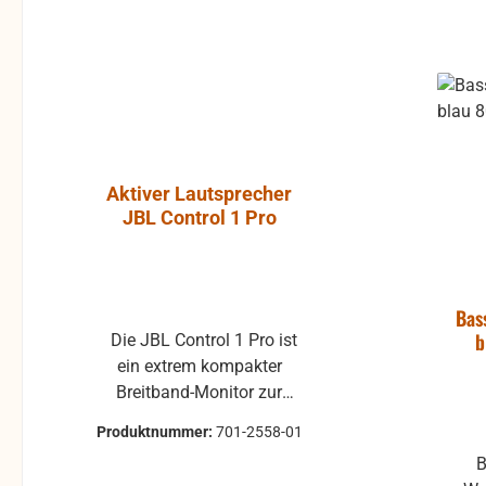
Aktiver Lautsprecher
Luft-Kla
JBL Control 1 Pro
Atlantic, P
ohne Gummi
Bas
b
Die JBL Control 1 Pro ist
Klappe ohne Gummiprofil
ein extrem kompakter
für die L
Breitband-Monitor zur
gebraucht 
Abhörkontrolle für einen
Klappenbelag 25x22 
Produktnummer:
701-2558-01
Produktnum
weiten Applikationsbereich,
passend für 
B
vom Tonstudio über die
Modelle, z.B. 