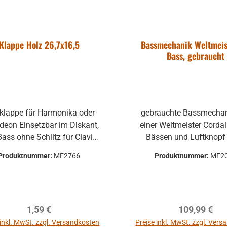
ährleistet werden und die
dukte sind vom Umtausch
ausgeschlossen.
Klappe Holz 26,7x16,5
Bassmechanik Weltmeis
Bass, gebraucht
klappe für Harmonika oder
gebrauchte Bassmechan
zbar im Diskant,
einer Weltmeister Cordal mit 8
litz für Clavis
Bässen und Luftknopf ohn
lappenbelag Gebraucht,
Bassschild/Bassstu
Produktnummer:
MF2766
Produktnummer:
MF2
Gebrauchsspuren und Reste
gebrauchter Zustand: 
leber und Belag haben, auch
Knöpfe haben stärk
aße könne leicht abweichen
Abnutzungserscheinung
andere Kunststoffauswahl
Regulärer Preis:
Regulärer Pr
1,59 €
109,99 €
Weltmeister. Funktion i
gewährleistet Garantie und
 inkl. MwSt. zzgl. Versandkosten
Preise inkl. MwSt. zzgl. Ver