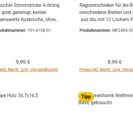
Registerschieber für die 
 gereinigt, keinen
verschiedene Breiten un
enswerte Ausbrüche, ohne
aus Alu mit 12 Löchern Passend
hrauben (können separat
zu verschiedene Mode
oduktnummer:
701-0158-01
Produktnummer:
MF2493-35
erden) Auswahl: Bass-
mmstock für die Bass- und
eibass-Platten Akkord-
 gebrauchte Teile
Regulärer Preis:
Regulärer P
9,99 €
8,99 €
n optische Beschädigungen
en, leichte Verformungen,
 inkl. MwSt. zzgl. Versandkosten
Preise inkl. MwSt. zzgl. Ver
n oder Kratzer und sind kein
In den Warenkorb
onsgrund Alle Teile sind
nktion geprüft. Bitte bei
Tipp
arheiten vorher Absprechen
cksendungen zu vermeiden.
endungen gehen auf Kosten
ei defekten Artikel
n die Funktion nicht mehr