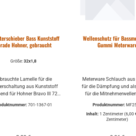
terschieber Bass Kunststoff
Wellenschutz für Bassm
rade Hohner, gebraucht
Gummi Meterwar
Größe:
32x1,8
brauchte Lamelle für die
Meterware Schlauch au
terschaltung aus Kunststoff
für die Dämpfung und al
nd für Hohner Bravo III 72,
für die Mitnehmerwellen
nn aber auch für andere
Bassmechanik wir liefern nur in
oduktnummer:
701-1367-01
Produktnummer:
MF2
Fabrikate passen.
10cm-Schritten zum s
Inhalt:
1 Zentimeter
(6,00 
Zuschneiden
Zentimeter)