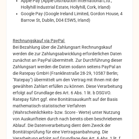
Apple Pay (Apple Distribution International Ltd.,
Hollyhill Industrial Estate, Hollyhill, Cork, Irland)
Google Pay (Google Ireland Limited, Gordon House, 4
Barrow St, Dublin, D04 E5W5, Irland)
Rechnungskauf via PayPal
Bei Bezahlung über die Zahlungsart Rechnungskauf
werden die zur Zahlungsabwicklung erforderlichen Daten
zunächst an PayPal übermittelt. Zur Durchführung dieser
Zahlungsart werden die Daten sodann seitens PayPal an
die Ratepay GmbH (Franklinstraße 28-29, 10587 Berlin;
"Ratepay") übermittelt um den Vertrag mit Ihnen mit der
gewählten Zahlart erfüllen zu können. Diese Verarbeitung
erfolgt auf Grundlage des Art. 6 Abs. 1 lit. b DSGVO.
Ratepay führt ggf. eine Bonitätsauskunft auf der Basis
mathematisch-statistischer Verfahren
(Wahrscheinlichkeits- bzw. Score - Werte) unter Nutzung
von Auskunfteien durch nach bereits oben beschriebenen
Ablauf. Die Datenverarbeitung dient dem Zweck der
Bonitätsprüfung für eine Vertragsanbahnung. Die
Verarbeitung erfolgt auf Grundlage des Art. 6 Abs. 1 lit. f