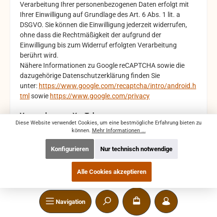
Verarbeitung Ihrer personenbezogenen Daten erfolgt mit
Ihrer Einwilligung auf Grundlage des Art. 6 Abs. 1 lit. a
DSGVO. Sie können die Einwilligung jederzeit widerrufen,
ohne dass die Rechtmäßigkeit der aufgrund der
Einwilligung bis zum Widerruf erfolgten Verarbeitung
berührt wird.
Nähere Informationen zu Google reC
APTCHA sowie die
dazugehörige Datenschutzerklärung finden Sie
unter:
https://www.google.com/recaptcha/intro/android.h
tml
sowie
https://www.google.com/privacy
Verwendung von YouTube
Diese Website verwendet Cookies, um eine bestmögliche Erfahrung bieten zu
Wir verwenden auf unserer Website die Funktion zur
können.
Mehr Informationen ...
Einbettung von YouTube-Videos der Google Ireland Limited
(Gordon House, Barrow Street, Dublin 4, Irland;
Konfigurieren
Nur technisch notwendige
„YouTube“).YouTube ist ein mit der Google LLC (1600
Amphitheatre Parkway, Mountain View, CA 94043, USA;
Alle Cookies akzeptieren
“Google”) verbundenes Unternehmen.
Die Funktion zeigt bei YouTube hinterlegte Videos in einem
iFrame auf der Website an. Dabei ist die Option „Erweiterter
Navigation
Datenschutzmodus“ aktiviert. Dadurch werden von
YouTube keine Informationen über die Besucher der