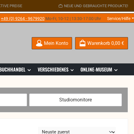
TIVE PREISE
NEUE UND GEBRAUCHTE PRODUKTE!
e
+49 (0) 9264 - 9679920
Mo-Fr, 10-12 | 13:30-17:00 Uhr
Service/Hilfe
Mein Konto
Warenkorb
0,00 €
 BUCHHANDEL
VERSCHIEDENES
ONLINE-MUSEUM
Studiomonitore