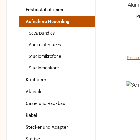
Alum
Festinstallationen
der 
P
Se
Aufnahme Recording
Mobil
Sets/Bundles
f
Me
Audio-Interfaces
Ka
Studiomikrofone
Anb
Preise
Ausg
Studiomonitore
Kopfhörer
Akustik
M
Inbe
Case- und Rackbau
und z
Kabel
Reich
z
Stecker und Adapter
L
Stative
Kamer