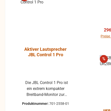
Ver
296
Preise
Aktiver Lautsprecher
Luft-Kla
JBL Control 1 Pro
Atlantic, P
Rab
%
ohne Gummi
Die JBL Control 1 Pro ist
Klappe ohne Gummiprofil
ein extrem kompakter
für die L
Breitband-Monitor zur
gebraucht 
Abhörkontrolle für einen
Klappenbelag 25x22 
Produktnummer:
701-2558-01
Produktnum
weiten Applikationsbereich,
passend für 