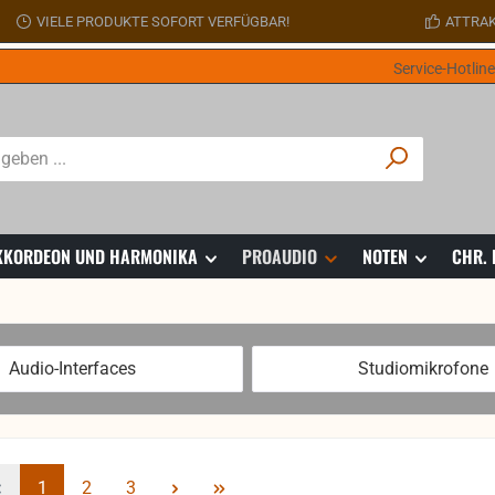
VIELE PRODUKTE SOFORT VERFÜGBAR!
ATTRAK
Service-Hotlin
 AKKORDEON UND HARMONIKA
PROAUDIO
NOTEN
CHR.
Audio-Interfaces
Studiomikrofone
Seite
Seite
Seite
1
2
3