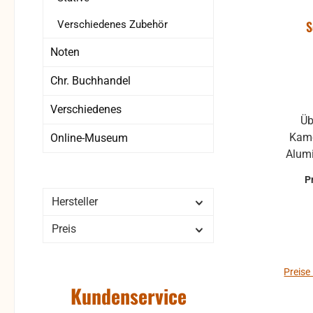
CA 2 
S
Verschiedenes Zubehör
Klink
mm-K
Noten
Sicher
Chr. Buchhandel
Abme
Verschiedenes
mm K
Üb
Kame
Online-Museum
Alum
der 
P
Se
Hersteller
Mobil
f
Preis
Me
Ka
Anb
Preise
Kundenservice
Ausg