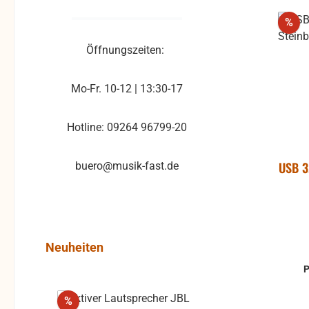
Rab
%
M
Öffnungszeiten:
Inbe
und z
Mo-Fr. 10-12 | 13:30-17
Reich
z
L
Hotline: 09264 96799-20
Kamer
CA 2 
USB 3
buero@musik-fast.de
Klink
mm-K
Sicher
Abme
Produktgalerie überspringen
Neuheiten
mm K
Rabatt
%