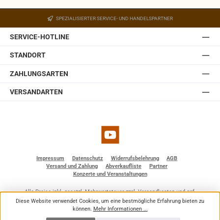
Ein Wandhalter ist in der JBL Control 1 Pro-WH integriert.
Der Halter ist mit einem Kugelgelenk ausgestattet,
SPEZIALISIERTER SERVICE- UND HANDELSPARTNER
welches in der Wandplatte des Halters eingebaut ist.
Somit lässt sich die JBL Control 1 Pro auch ohne optionale
SERVICE-HOTLINE
Zubehörteile einfach und schnell installieren. Sie ist
erhältlich in weiß und schwarz.
STANDORT
ZAHLUNGSARTEN
VERSANDARTEN
YouTube
Impressum
Datenschutz
Widerrufsbelehrung
AGB
Versand und Zahlung
Abverkaufliste
Partner
Konzerte und Veranstaltungen
Alle Preise inkl. gesetzl. Mehrwertsteuer zzgl.
Versandkosten
und ggf.
Nachnahmegebühren, wenn nicht anders angegeben.
Diese Website verwendet Cookies, um eine bestmögliche Erfahrung bieten zu
© 2026 BF - Dienstleistungen - Alle Rechte vorbehalten. Theme by
ThemeWare®
können.
Mehr Informationen ...