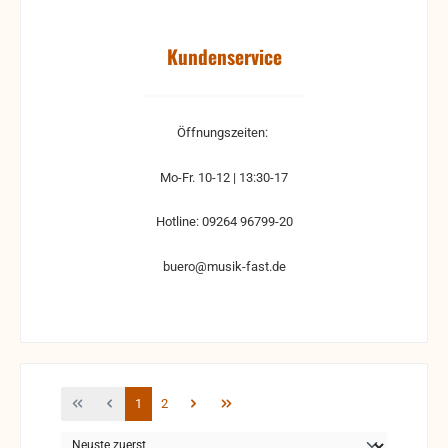
Kundenservice
Öffnungszeiten:
Mo-Fr. 10-12 | 13:30-17
Hotline: 09264 96799-20
buero@musik-fast.de
Seite
Seite
1
2