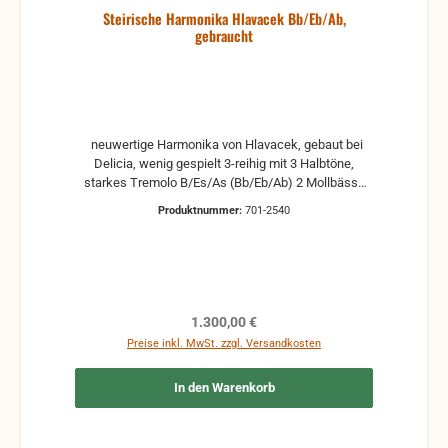
Steirische Harmonika Hlavacek Bb/Eb/Ab,
gebraucht
neuwertige Harmonika von Hlavacek, gebaut bei
Delicia, wenig gespielt 3-reihig mit 3 Halbtöne,
starkes Tremolo B/Es/As (Bb/Eb/Ab) 2 Mollbässe
Baujahr 1993 Allgemein sehr guter Zustand Wachs
Produktnummer:
701-2540
neuwertig Balg sauber und dicht mit Riemen und
Koffer Das Tremolo kann gerne gegen Aufpreis von
200,00 € angepasst werden. Keine Gewährleistung,
wenn keine Reparatur dazugebucht wird!!! Verkauf
im Kundenauftrag Grifftabelle gibt es auf Anfrage.
Gebrauchte Instrumente haben immer
Regulärer Preis:
1.300,00 €
Gebrauchsspuren, wie Kratzer, Dellen oder
Preise inkl. MwSt. zzgl. Versandkosten
Korrosion, sind in der Regel verstimmt und haben
veraltetes Wachs (spröde und rissig) Deshalb
In den Warenkorb
übernehmen wir keine Gewähr auf versteckte
Mängel bei unreparierten und gebrauchten
Instrumenten, die älter als 10 Jahre sind. Fragen Sie