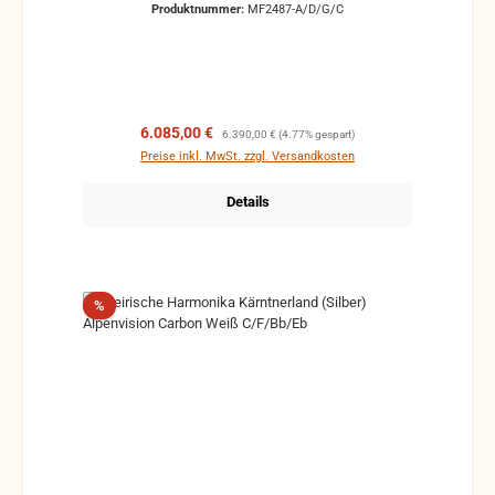
Produktnummer:
MF2487-A/D/G/C
echten Hirschhornknöpfe am Diskant und Bass ein.
Der silber schimmernde Seidenbalg in dezenter
Optik verleiht der Bergmassiv einen sehr edlen
Charakter.
Verkaufspreis:
Regulärer Preis:
6.085,00 €
6.390,00 €
(4.77% gespart)
Preise inkl. MwSt. zzgl. Versandkosten
Details
Rabatt
%