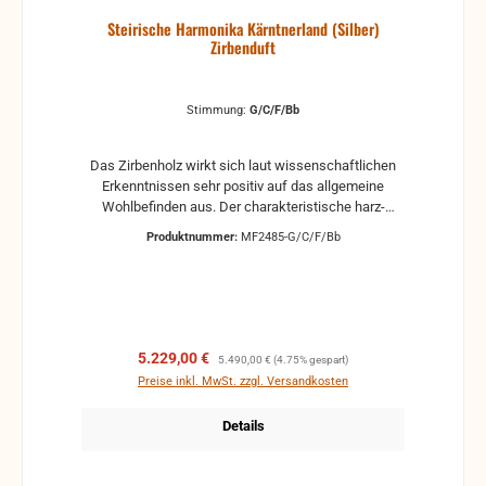
Steirische Harmonika Kärntnerland (Silber)
Zirbenduft
Stimmung:
G/C/F/Bb
Das Zirbenholz wirkt sich laut wissenschaftlichen
Erkenntnissen sehr positiv auf das allgemeine
Wohlbefinden aus. Der charakteristische harz-
würzige Duft entspannt und stärkt die Seele. Daher
Produktnummer:
MF2485-G/C/F/Bb
wurde bei dieser Harmonika auf eine sorgfältige
Auswahl des Holzes geachtet. Das urige Gehäuse in
Verbindung mit den glänzenden Chrombeschlägen
und den dunklen Knöpfen lässt die Zirbenduft
traditionell und doch modern wirken.
Verkaufspreis:
Regulärer Preis:
5.229,00 €
5.490,00 €
(4.75% gespart)
Preise inkl. MwSt. zzgl. Versandkosten
Details