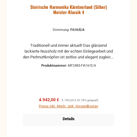
Steirische Harmonika Kärntnerland (Silber)
Meister-Klassik 4
Stimmung:
F#/H/E/A
Traditionell und immer aktuell! Das glänzend
lackierte Nussholz mit der echten Einlegearbeit und
den Perlmuttknöpfen ist zeitlos und elegant zugleich.
Natürlich darf bei diesem Modell der legendäre
Produktnummer:
MF2483-F#/H/E/A
Edelweißbalg mit den roten Balgstreifen nicht fehlen.
Neben der bewährten und beliebten optischen
Ausführung bietet die Meister-Klassik 4 modernste
Technik für Ihren Spielgenuss.
Verkaufspreis:
Regulärer Preis:
4.942,00 €
5.190,00 €
(4.78% gespart)
Preise inkl. MwSt. zzgl. Versandkosten
Details