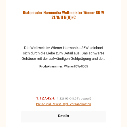
Diatonische Harmonika Weltmeister Wiener 86 W
21/8/II B(H)/C
Die Weltmeister Wiener Harmonika 86W zeichnet
sich durch die Liebe zum Detail aus. Das schwarze
Gehäuse mit der aufwändigen Goldprägung und dem
geschwungenen Verdeck verleihen diesem kleinen
Produktnummer:
Wiener86W-0005
Instrument Stil. Der mit Strukturlack geschwärzte
Griff, die Daumenschlaufe aus Echtleder, die
glänzenden Eckschoner runden das formschöne
Instrument ab. Im Inneren verbergen sich
hervorragende Stimmplatten, die von unseren
Reinstimmern bearbeitet sind und so große
Verkaufspreis:
Regulärer Preis:
1.127,42 €
1.226,00 €
(8.04% gespart)
Spielfreude garantieren. Lieferbar in mehreren
Preise inkl. MwSt. zzgl. Versandkosten
Stimmungen
Details