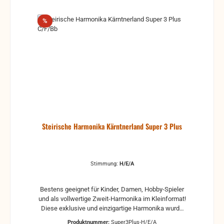
Instrumenten, die älter als 10 Jahre sind. Fragen Sie
bitte vor den Kauf lieber noch einmal nach, am
Rabatt
%
besten schriftlich, gerne auch mit Wunsch auf
Rückruf, wir rufen bei Gelegenheit gerne zurück.
Steirische Harmonika Kärntnerland Super 3 Plus
Stimmung:
H/E/A
Bestens geeignet für Kinder, Damen, Hobby-Spieler
und als vollwertige Zweit-Harmonika im Kleinformat!
Diese exklusive und einzigartige Harmonika wurde
gemeinsam mit dem Knöpferl-Team und Peter
Produktnummer:
Super3Plus-H/E/A