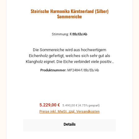
Steirische Harmonika Kärntnerland (Silber)
Sommereiche
Stimmung:
F/Bb/Eb/Ab
Die Sommereiche wird aus hochwertigem
Eichenholz gefertigt, welches sich sehr gut als
Klangholz eignet. Die Eiche verbindet viele positive
Eigenschaften wie Lebenskraft und Stärke. Der
Produktnummer:
MF2484-F/Bb/Eb/Ab
naturweiße Leinenbalg und die grünen Balgstreifen
verleihen dem Modell Sommereiche eine natürlich,
frische Optik. Das Kärntnerland-Logo und die
Gehäuseecken sind passend dazu mit grünem
Kunstleder unterlegt. Der geringe Luftverbrauch und
das leichte Gewicht sorgen für enorme Spielfreude
Verkaufspreis:
Regulärer Preis:
5.229,00 €
5.490,00 €
(4.75% gespart)
und bieten auch eines der besten Preis-
Preise inkl. MwSt. zzgl. Versandkosten
Leistungsverhältnisse ihrer Klasse.
Details