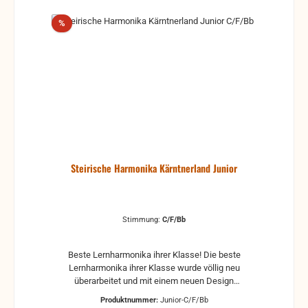
Rabatt
%
Steirische Harmonika Kärntnerland Junior
Stimmung:
C/F/Bb
Beste Lernharmonika ihrer Klasse! Die beste
Lernharmonika ihrer Klasse wurde völlig neu
überarbeitet und mit einem neuen Design
ausgestattet. Das Gehäuse aus heimischem
Produktnummer:
Junior-C/F/Bb
Nussholz sorgt für ein enorm leichtes Gewicht und