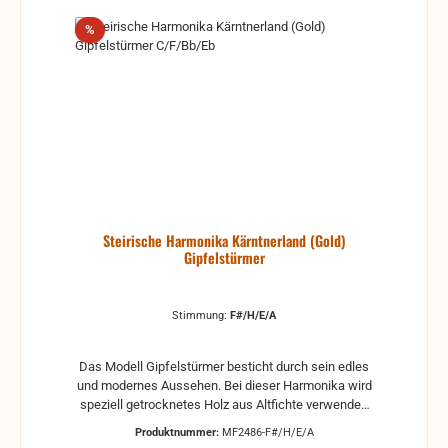
bitte vor den Kauf lieber noch einmal nach, am
besten schriftlich, gerne auch mit Wunsch auf
Rabatt
%
Rückruf, wir rufen bei Gelegenheit gerne zurück.
Steirische Harmonika Kärntnerland (Gold)
Gipfelstürmer
Stimmung:
F#/H/E/A
Das Modell Gipfelstürmer besticht durch sein edles
und modernes Aussehen. Bei dieser Harmonika wird
speziell getrocknetes Holz aus Altfichte verwendet.
Durch eine besondere Bürstung wird die
Produktnummer:
MF2486-F#/H/E/A
Eigenstruktur perfekt herausgearbeitet und jedes