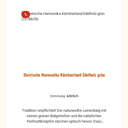
Rabatt
%
Steirische Harmonika Kärntnerland Edelholz grün
Stimmung:
A/D/G/C
Tradition verpflichtet! Der naturweiße Leinenbalg mit
seinen grünen Balgstreifen und die natürlichen
Perlmuttknöpfen stechen optisch hervor. Dazu
passend sind auch die Gehäuseecken sowie die