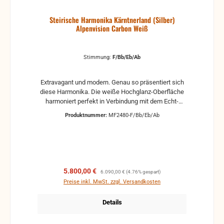
Steirische Harmonika Kärntnerland (Silber)
Alpenvision Carbon Weiß
Stimmung:
F/Bb/Eb/Ab
Extravagant und modern. Genau so präsentiert sich
diese Harmonika. Die weiße Hochglanz-Oberfläche
harmoniert perfekt in Verbindung mit dem Echt-
Carbon und zieht mit Sicherheit alle Blicke auf sich.
Produktnummer:
MF2480-F/Bb/Eb/Ab
Die schwarzen Perlmuttknöpfe bilden einen
perfekten Kontrast zum weißen Griffbrett, welcher
durch den weiß-schwarzen Leinenbalg noch
unterstrichen wird. Hochwertige Stimmzungen
garantieren darüber hinaus geringen Luftverbrauch
für einmaligen Spielkomfort.
Verkaufspreis:
Regulärer Preis:
5.800,00 €
6.090,00 €
(4.76% gespart)
Preise inkl. MwSt. zzgl. Versandkosten
Details