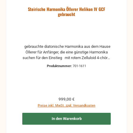
Steirische Harmonika Öllerer Helikon IV GCF
gebraucht
gebrauchte diatonische Harmonika aus dem Hause
Öllerer für Anfänger, die eine günstige Harmonika
suchen für den Einstieg mit rotem Zelluloid 4-chörig
mit Doppeltremolo und Registerschaltung
Produktnummer:
701-1611
Helikonbässe Mit Koffer und Riemen
Zustandsbeschreibung: (ohne Garantie)
Gebrauchsspuren dem Alter nach verstimmt
originaler Wachs Sämtliche Reparaturen (gegen
Aufpreis) können wir gerne machen, damit du ein
einwandfreies Instrument mit Garantie bekommst.
Regulärer Preis:
999,00 €
Verkauf im Kundenauftrag Gebrauchte Instrumente
Preise inkl. MwSt. zzgl. Versandkosten
haben immer Gebrauchsspuren, wie Kratzer, Dellen
oder Korrosion, sind in der Regel verstimmt und
In den Warenkorb
haben veraltetes Wachs (spröde und rissig) Deshalb
übernehmen wir keine Gewähr auf versteckte
Mängel bei unreparierten und gebrauchten