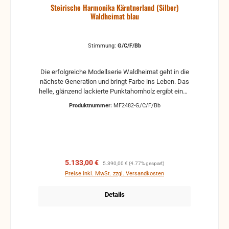
Steirische Harmonika Kärntnerland (Silber)
Waldheimat blau
Stimmung:
G/C/F/Bb
Die erfolgreiche Modellserie Waldheimat geht in die
nächste Generation und bringt Farbe ins Leben. Das
helle, glänzend lackierte Punktahornholz ergibt einen
angenehmen Kontrast zum Edelweiß-Seidenbalg in
Produktnummer:
MF2482-G/C/F/Bb
blau. Technisch auf dem neuesten Stand bietet die
Waldheimat blau optimalen Spielkomfort.
Verkaufspreis:
Regulärer Preis:
5.133,00 €
5.390,00 €
(4.77% gespart)
Preise inkl. MwSt. zzgl. Versandkosten
Details