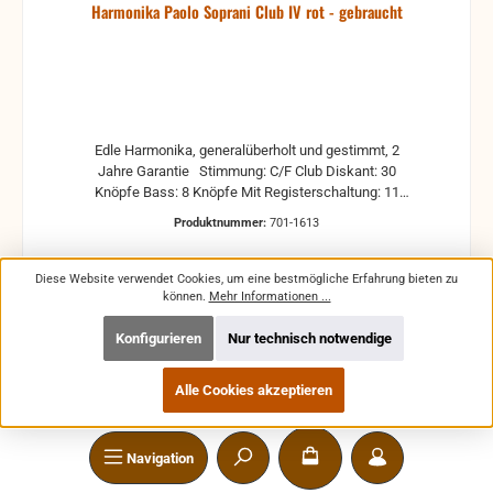
Harmonika Paolo Soprani Club IV rot - gebraucht
Edle Harmonika, generalüberholt und gestimmt, 2
Jahre Garantie Stimmung: C/F Club Diskant: 30
Knöpfe Bass: 8 Knöpfe Mit Registerschaltung: 11
Diskantregister und 2 Bassregister Neue Riemen
Produktnummer:
701-1613
Leider ist kein Koffer dabei, kann aber gegen
Aufpreis dazu gekauft werden, alternativ ist auch
eine Tasche zubekommen.
Diese Website verwendet Cookies, um eine bestmögliche Erfahrung bieten zu
können.
Mehr Informationen ...
Konfigurieren
Nur technisch notwendige
Regulärer Preis:
750,00 €
Preise inkl. MwSt. zzgl. Versandkosten
Alle Cookies akzeptieren
In den Warenkorb
Navigation