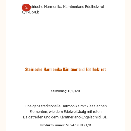
Rabatt
%
Steirische Harmonika Kärntnerland Edelholz rot
Stimmung:
H/E/A/D
Eine ganz traditionelle Harmonika mit klassischen
Elementen, wie dem Edelweißbalg mit roten
Balgstreifen und dem Kärntnerland-Engelschild. Die
echte Einlegearbeit im glänzenden Nussholz-Korpus
Produktnummer:
MF2478-H/E/A/D
verbunden mit den weißen Perlmuttknöpfen fügt