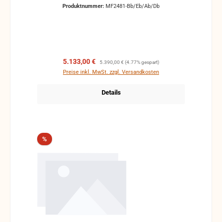
angenehmen Kontrast zum Edelweiß-Seidenbalg in
Produktnummer:
MF2481-Bb/Eb/Ab/Db
rot. Technisch auf dem neuesten Stand bietet die
Waldheimat rot optimalen Spielkomfort.
Verkaufspreis:
Regulärer Preis:
5.133,00 €
5.390,00 €
(4.77% gespart)
Preise inkl. MwSt. zzgl. Versandkosten
Details
Rabatt
%