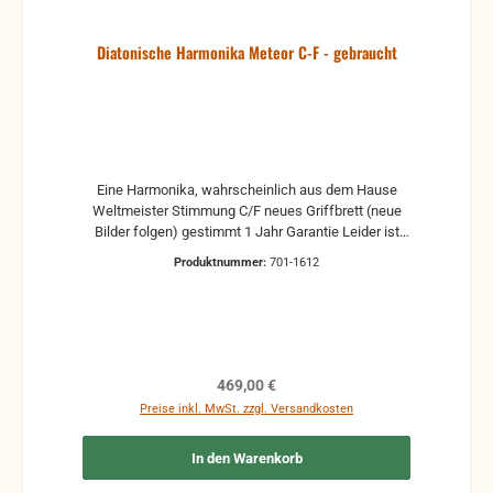
Diatonische Harmonika Meteor C-F - gebraucht
Eine Harmonika, wahrscheinlich aus dem Hause
Weltmeister Stimmung C/F neues Griffbrett (neue
Bilder folgen) gestimmt 1 Jahr Garantie Leider ist
kein Koffer vorhanden, aber Sie können sich gerne
Produktnummer:
701-1612
mit mir Verbindung setzen. Ich kann Ihnen eine
Tasche oder einen Koffer besorgen.
Regulärer Preis:
469,00 €
Preise inkl. MwSt. zzgl. Versandkosten
In den Warenkorb