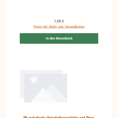
Regulärer Preis:
1,00 €
Preise inkl. MwSt. zzgl. Versandkosten
In den Warenkorb
20 melodische Unterhaltungsstücke und Tänze,