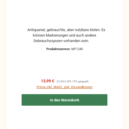
Antiquariat, gebrauchte, aber nutzbare Noten. Es
können Markierungen und auch andere
Gebrauchsspuren vorhanden sein.
Produktnummer:
MF1240
Verkaufspreis:
Regulärer Preis:
13,99 €
22,99 €
(39.15% gespart)
Preise inkl. MwSt. zzgl. Versandkosten
In den Warenkorb