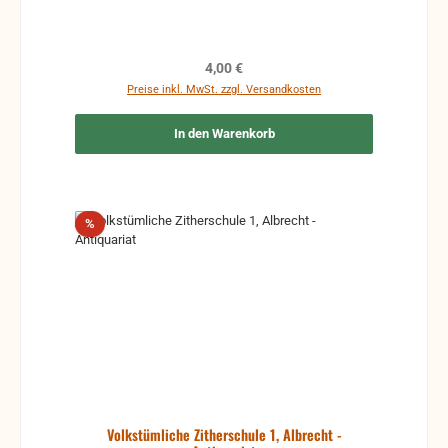
Regulärer Preis:
4,00 €
Preise inkl. MwSt. zzgl. Versandkosten
In den Warenkorb
Rabatt
%
Volkstümliche Zitherschule 1, Albrecht -