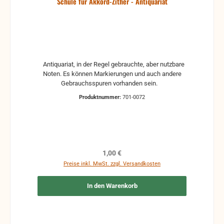
Schule für Akkord-Zither - Antiquariat
Antiquariat, in der Regel gebrauchte, aber nutzbare
Noten. Es können Markierungen und auch andere
Gebrauchsspuren vorhanden sein.
Produktnummer:
701-0072
Regulärer Preis:
1,00 €
Preise inkl. MwSt. zzgl. Versandkosten
In den Warenkorb