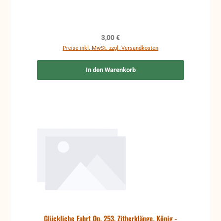
Regulärer Preis:
3,00 €
Preise inkl. MwSt. zzgl. Versandkosten
In den Warenkorb
Glückliche Fahrt Op. 253, Zitherklänge, König -