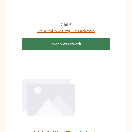
Regulärer Preis:
2,00 €
Preise inkl. MwSt. zzgl. Versandkosten
In den Warenkorb