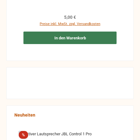
Regulärer Preis:
5,00 €
Preise inkl. MwSt. zzgl. Versandkosten
In den Warenkorb
Produktgalerie überspringen
Neuheiten
Rabatt
%