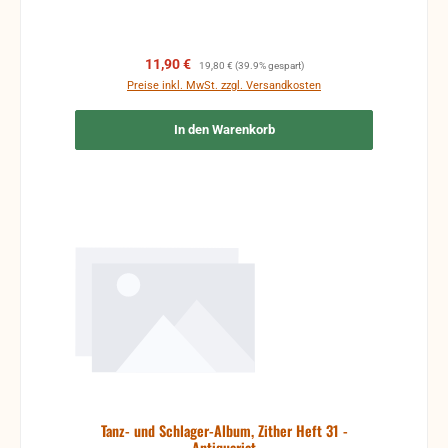
Verkaufspreis:
Regulärer Preis:
11,90 €
19,80 €
(39.9% gespart)
Preise inkl. MwSt. zzgl. Versandkosten
In den Warenkorb
Tanz- und Schlager-Album, Zither Heft 31 -
Antiquariat