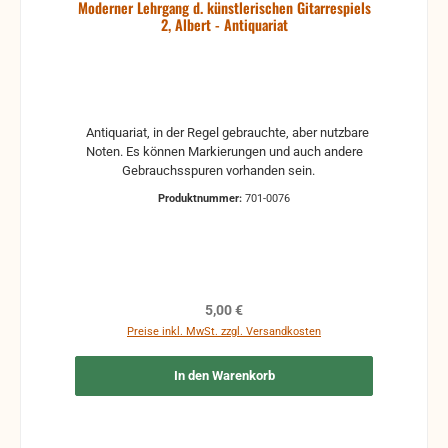
Moderner Lehrgang d. künstlerischen Gitarrespiels
2, Albert - Antiquariat
Antiquariat, in der Regel gebrauchte, aber nutzbare
Noten. Es können Markierungen und auch andere
Gebrauchsspuren vorhanden sein.
Produktnummer:
701-0076
Regulärer Preis:
5,00 €
Preise inkl. MwSt. zzgl. Versandkosten
In den Warenkorb