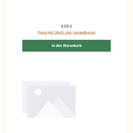
Regulärer Preis:
4,00 €
Preise inkl. MwSt. zzgl. Versandkosten
In den Warenkorb