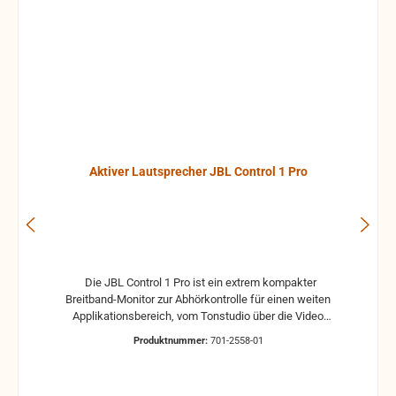
Aktiver Lautsprecher JBL Control 1 Pro
Die JBL Control 1 Pro ist ein extrem kompakter
Breitband-Monitor zur Abhörkontrolle für einen weiten
Applikationsbereich, vom Tonstudio über die Video
Postproduction bis zum Ü-Wagen und Rundfunkstudio.
Produktnummer:
701-2558-01
Für Beschallungs- und Rufanlagen in Restaurants, Hotels
und im audiovisuellen Bereich ist die JBL Control 1 Pro
ebenfalls die ideale Lösung. Der Hoch- und Tieftontreiber