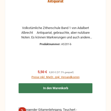
Antiquariat
Volkstümliche Zitherschule Band 1 von Adalbert
Albrecht Antiquariat, gebrauchte, aber nutzbare
Noten. Es können Markierungen und auch andere
Gebrauchsspuren vorhanden sein.
Produktnummer:
AS201-b
Verkaufspreis:
Regulärer Preis:
5,50 €
8,80 €
(37.5% gespart)
Preise inkl. MwSt. zzgl. Versandkosten
In den Warenkorb
Rabatt
%