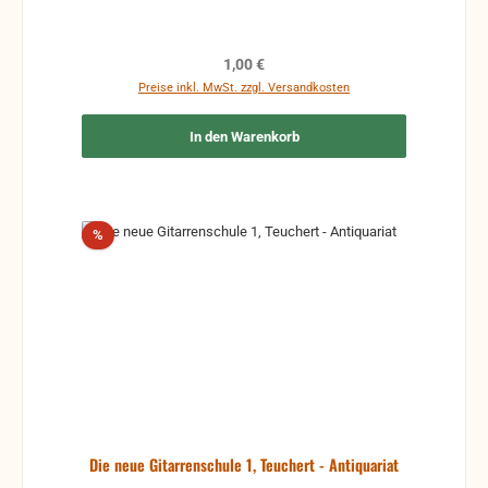
Regulärer Preis:
1,00 €
Preise inkl. MwSt. zzgl. Versandkosten
In den Warenkorb
Rabatt
%
Die neue Gitarrenschule 1, Teuchert - Antiquariat