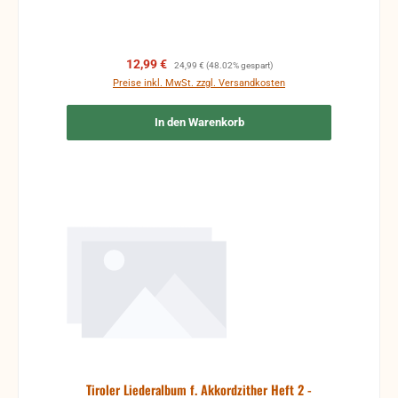
Verkaufspreis:
Regulärer Preis:
12,99 €
24,99 €
(48.02% gespart)
Preise inkl. MwSt. zzgl. Versandkosten
In den Warenkorb
Tiroler Liederalbum f. Akkordzither Heft 2 -