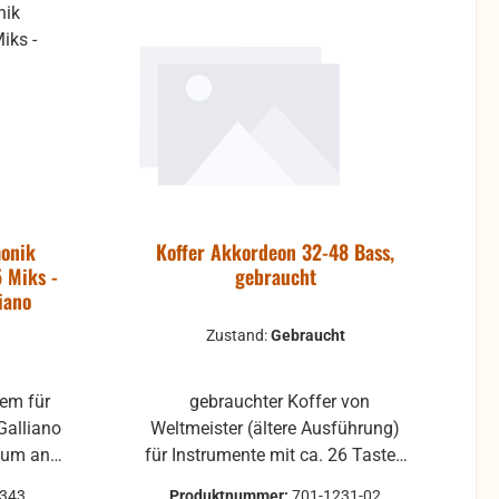
onik
Koffer Akkordeon 32-48 Bass,
 Miks -
gebraucht
iano
Zustand:
Gebraucht
tem für
gebrauchter Koffer von
Galliano
Weltmeister (ältere Ausführung)
mum an
für Instrumente mit ca. 26 Tasten
mik zu
und 32-48 Bässen Innenmaße:
2343
Produktnummer:
701-1231-02