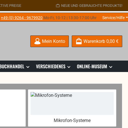
TIVE PREISE
NEUE UND GEBRAUCHTE PRODUKTE!
e
+49 (0) 9264 - 9679920
Mo-Fr, 10-12 | 13:30-17:00 Uhr
Service/Hilfe
Mein Konto
Warenkorb
0,00 €
 BUCHHANDEL
VERSCHIEDENES
ONLINE-MUSEUM
Mikrofon-Systeme