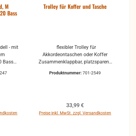
d, M
Trolley für Koffer und Tasche
120 Bass
ell - mit
flexibler Trolley für
Akkordeontaschen oder Koffer
20 Bass
Zusammenklappbar, platzsparend
aufzubewahren
0247
Produktnummer:
701-2549
inen
ange
ger,
reis:
Regulärer Preis:
33,99 €
auch für
sandkosten
Preise inkl. MwSt. zzgl. Versandkosten
b
In den Warenkorb