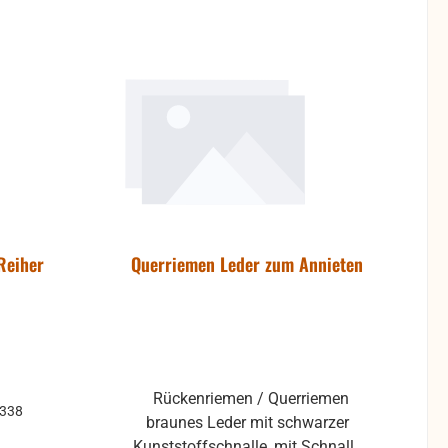
b
prechen
rmeiden.
f Kosten
t mehr
nd die
tausch
ausgeschlossen.
Reiher
Querriemen Leder zum Annieten
Rückenriemen / Querriemen
2338
braunes Leder mit schwarzer
Kunststoffschnalle, mit Schnalle