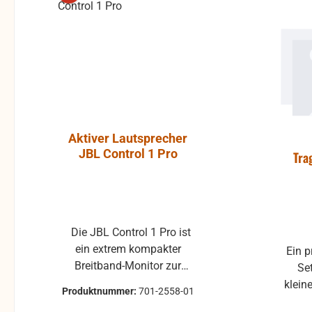
Aktiver Lautsprecher
Luft-Kla
JBL Control 1 Pro
Atlantic, P
Tra
ohne Gummi
Die JBL Control 1 Pro ist
Klappe ohne Gummiprofil
ein extrem kompakter
für die L
Ein p
Breitband-Monitor zur
gebraucht 
Set 
Abhörkontrolle für einen
Klappenbelag 25x22 
klein
Produktnummer:
701-2558-01
Produktnum
weiten Applikationsbereich,
passend für 
ode