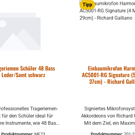
Tipp
ppe Hohner
irola, Lucia
geriemen Schüler 48 Bass
Einbaumikrofon Harm
 - gebraucht
Leder/Samt schwarz
AC5001-RG Signature (5
37cm) - Richard Gall
uftklappe -
rofessionelles Trageriemen-
Signiertes Mikrofonsys
ohne
für den Schüler ideal für
Akkordeons von Richard 
mm
ere Instrumente, wie 48 Bass
Mit dem Ziel, ein Maxi
mer:
701-2569
mehrere Hohner
r Wiener Harmonikas mit
Klangqualität und Dyna
Produktnummer:
MF73
Produktnummer:
701-