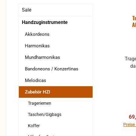
Sale
T
Handzuginstrumente
A
Akkordeons
Harmonikas
Mundharmonikas
Trag
Bandoneons / Konzertinas
Melodicas
Zubehör HZI
Trageriemen
Taschen/Gigbags
Ver
69
Preise
Koffer