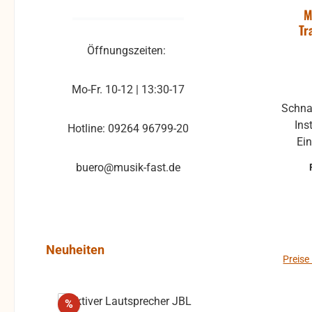
M
Tr
Öffnungszeiten:
Mo-Fr. 10-12 | 13:30-17
Schna
Ins
Hotline: 09264 96799-20
Ei
Tr
buero@musik-fast.de
schi
auf d
i
Me
Produktgalerie überspringen
Neuheiten
Preise
Rabatt
%