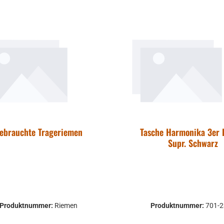
In den Warenkorb
In den Warenkor
auf Funktion geprüft. Bitte bei
Unklarheiten vorher Abs
um Rücksendungen zu ve
Rücksendungen gehen au
des Käufers. bei defekten Artikel
kann die Funktion nich
gewährleistet werden u
Produkte sind vom Um
ebrauchte Trageriemen
Tasche Harmonika 3er 
Supr. Schwarz
Produktnummer:
Riemen
Produktnummer:
701-