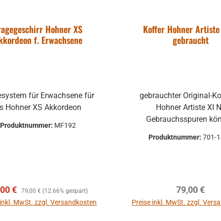
ragegeschirr Hohner XS
Koffer Hohner Artiste 
kkordeon f. Erwachsene
gebraucht
esystem für Erwachsene für
gebrauchter Original-Koffer für
das Hohner XS Akkordeon
Hohner Artiste XI 
Gebrauchsspuren kö
Produktnummer:
MF192
vorhanden sein, wie Kratzer
Produktnummer:
701-
Beschädigungen an 
Beschlägen Aber funktionstüchtig
gebrauchte Teile können
optische Beschädigunge
kaufspreis:
Regulärer Preis:
Regulärer P
,00 €
79,00 €
leichte Verformungen, Del
79,00 €
(12.66% gespart)
Kratzer und sind ke
 inkl. MwSt. zzgl. Versandkosten
Preise inkl. MwSt. zzgl. Ver
Reklamationsgrund Alle Teile sind