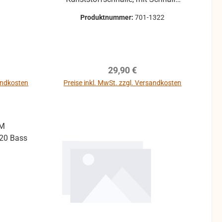
zum Verstellen zum Annieten
Produktnummer:
701-1322
eis:
Regulärer Preis:
29,90 €
sandkosten
Preise inkl. MwSt. zzgl. Versandkosten
b