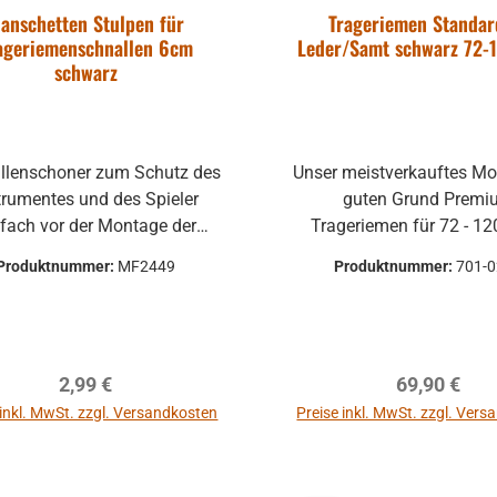
anschetten Stulpen für
Trageriemen Standar
ageriemenschnallen 6cm
Leder/Samt schwarz 72-
schwarz
llenschoner zum Schutz des
Unser meistverkauftes Mod
trumentes und des Spieler
guten Grund Premium
nfach vor der Montage der
Trageriemen für 72 - 1
ageriemen auf die Riemen
Akkordeons Made in Germany
Produktnummer:
MF2449
Produktnummer:
701-
eben und nach der Montage
Samt gepolstert für e
ie Schnalle ziehen und somit
bequemen Sitz und l
st das Instrument von der
Lebensdauer. Ideal für jeden
tallschnalle geschützt.
Spieler, egal ob Anfän
Regulärer Preis:
Regulärer P
2,99 €
69,90 €
Gummiband 6 cm Länge schwarz
Fortgeschrittener, aber 
den Profi <
 inkl. MwSt. zzgl. Versandkosten
Preise inkl. MwSt. zzgl. Ver
In den Warenkor