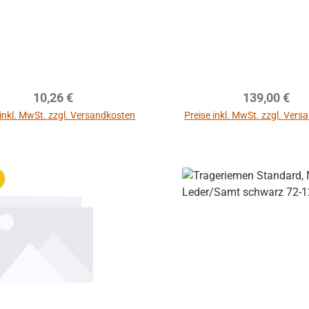
Regulärer Preis:
Regulärer Pr
10,26 €
139,00 €
 inkl. MwSt. zzgl. Versandkosten
Preise inkl. MwSt. zzgl. Ver
In den Warenkorb
In den Warenkor