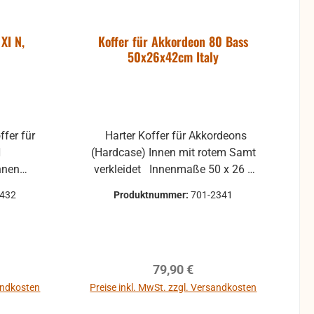
XI N,
Koffer für Akkordeon 80 Bass
50x26x42cm Italy
Harter Koffer für Akkordeons
N
(Hardcase) Innen mit rotem Samt
nnen
verkleidet Innenmaße 50 x 26 x
, leichte
42 cm Made in Italy
1432
Produktnummer:
701-2341
den
n haben,
reis:
Regulärer Preis:
79,90 €
len oder
in
sandkosten
Preise inkl. MwSt. zzgl. Versandkosten