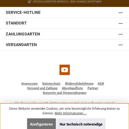
SPEZIALISIERTER SERVICE- UND HANDELSPARTNER
SERVICE-HOTLINE
STANDORT
ZAHLUNGSARTEN
VERSANDARTEN
YouTube
Impressum
Datenschutz
Widerrufsbelehrung
AGB
Versand und Zahlung
Abverkaufliste
Partner
Konzerte und Veranstaltungen
Alle Preise inkl. gesetzl. Mehrwertsteuer zzgl.
Versandkosten
und ggf.
Nachnahmegebühren, wenn nicht anders angegeben.
Diese Website verwendet Cookies, um eine bestmögliche Erfahrung bieten zu
© 2026 BF - Dienstleistungen - Alle Rechte vorbehalten. Theme by
ThemeWare®
können.
Mehr Informationen ...
Konfigurieren
Nur technisch notwendige