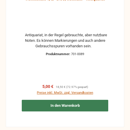
Antiquariat, in der Regel gebrauchte, aber nutzbare
Noten. Es können Markierungen und auch andere
Gebrauchsspuren vorhanden sein.
Produktnummer:
701-0089
Verkaufspreis:
Regulärer Preis:
5,00 €
18,50 €
(72.97% gespart)
Preise inkl. MwSt. zzgl. Versandkosten
In den Warenkorb