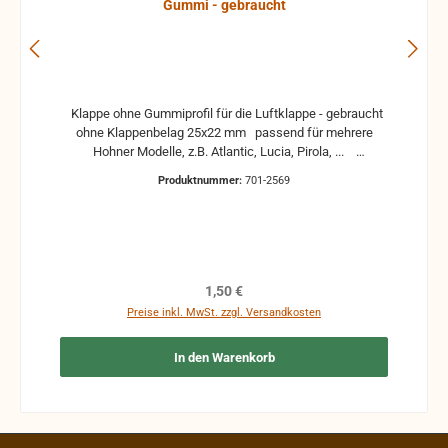
Gummi - gebraucht
Klappe ohne Gummiprofil für die Luftklappe - gebraucht
ohne Klappenbelag 25x22 mm passend für mehrere
Hohner Modelle, z.B. Atlantic, Lucia, Pirola, ...
gebrauchte Teile können optische Beschädigungen
Produktnummer:
701-2569
haben, leichte Verformungen, Dellen oder Kratzer und sind
kein Reklamationsgrund Alle Teile sind auf Funktion
geprüft. Bitte bei Unklarheiten vorher Absprechen um
Rücksendungen zu vermeiden. Rücksendungen gehen auf
Kosten des Käufers. bei defekten Artikel kann die
Funktion nicht mehr gewährleistet werden und die
Regulärer Preis:
1,50 €
Produkte sind vom Umtausch ausgeschlossen.
Preise inkl. MwSt. zzgl. Versandkosten
In den Warenkorb