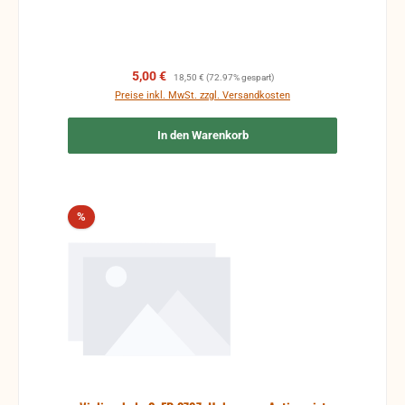
Verkaufspreis:
Regulärer Preis:
5,00 €
18,50 €
(72.97% gespart)
Preise inkl. MwSt. zzgl. Versandkosten
In den Warenkorb
Rabatt
%