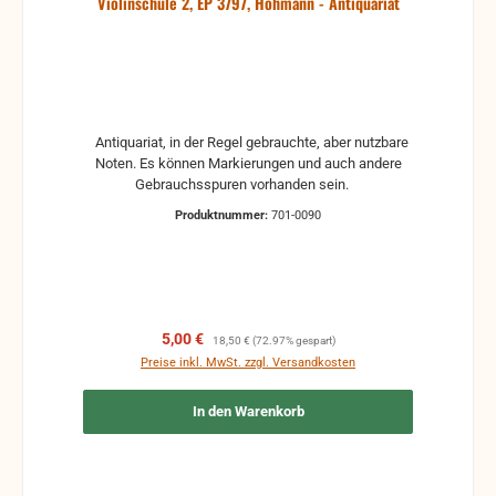
Violinschule 2, EP 3797, Hohmann - Antiquariat
Antiquariat, in der Regel gebrauchte, aber nutzbare
Noten. Es können Markierungen und auch andere
Gebrauchsspuren vorhanden sein.
Produktnummer:
701-0090
Verkaufspreis:
Regulärer Preis:
5,00 €
18,50 €
(72.97% gespart)
Preise inkl. MwSt. zzgl. Versandkosten
In den Warenkorb