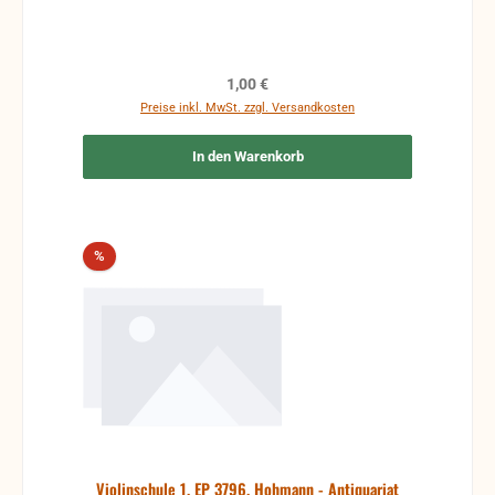
Regulärer Preis:
1,00 €
Preise inkl. MwSt. zzgl. Versandkosten
In den Warenkorb
Rabatt
%
Violinschule 1, EP 3796, Hohmann - Antiquariat