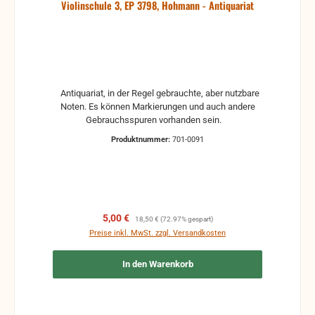
Violinschule 3, EP 3798, Hohmann - Antiquariat
Antiquariat, in der Regel gebrauchte, aber nutzbare
Noten. Es können Markierungen und auch andere
Gebrauchsspuren vorhanden sein.
Produktnummer:
701-0091
Verkaufspreis:
Regulärer Preis:
5,00 €
18,50 €
(72.97% gespart)
Preise inkl. MwSt. zzgl. Versandkosten
In den Warenkorb