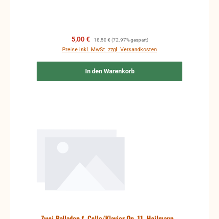
Verkaufspreis:
Regulärer Preis:
5,00 €
18,50 €
(72.97% gespart)
Preise inkl. MwSt. zzgl. Versandkosten
In den Warenkorb
Zwei Balladen f. Cello/Klavier Op. 11, Heilmann -