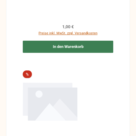
Regulärer Preis:
1,00 €
Preise inkl. MwSt. zzgl. Versandkosten
In den Warenkorb
Rabatt
%