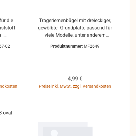
ür die
Trageriemenbügel mit dreieckiger,
nststoff
gewölbter Grundplatte passend für
g
viele Modelle, unter anderem
d neuer
mehrere ältere Hohner Akkordeons
67-02
Produktnummer:
MF2649
stellt
reis:
Regulärer Preis:
4,99 €
sandkosten
Preise inkl. MwSt. zzgl. Versandkosten
b