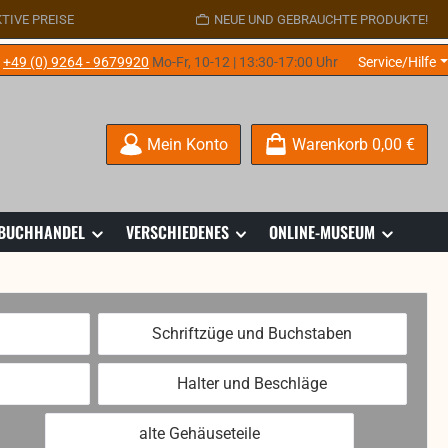
TIVE PREISE
NEUE UND GEBRAUCHTE PRODUKTE!
e
+49 (0) 9264 - 9679920
Mo-Fr, 10-12 | 13:30-17:00 Uhr
Service/Hilfe
Mein Konto
Warenkorb
0,00 €
 BUCHHANDEL
VERSCHIEDENES
ONLINE-MUSEUM
Schriftzüge und Buchstaben
Halter und Beschläge
alte Gehäuseteile