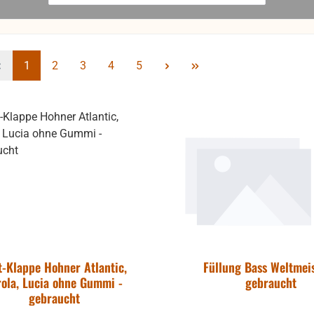
Seite
Seite
Seite
Seite
Seite
1
2
3
4
5
t-Klappe Hohner Atlantic,
Füllung Bass Weltmeis
rola, Lucia ohne Gummi -
gebraucht
gebraucht