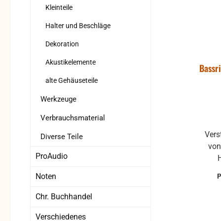
gew
Kleinteile
Pro
Halter und Beschläge
Dekoration
Akustikelemente
Bassr
alte Gehäuseteile
Werkzeuge
Verbrauchsmaterial
Verstellrad für Bass-Handriemen
Diverse Teile
von
ProAudio
H
Dur
Noten
Gewindes
Innendu
Chr. Buchhandel
A
Verschiedenes
Ansc