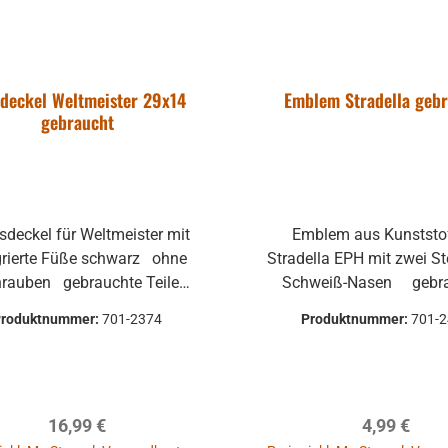
deckel Weltmeister 29x14
Emblem Stradella geb
gebraucht
Emblem aus Kunststoff von
rte Füße schwarz ohne
Stradella EPH mit zwei Steck- und
en gebrauchte Teile
Schweiß-Nasen gebrauchte
n optische Beschädigungen
Teile können optis
Produktnummer:
701-2374
Produktnummer:
701-
en, leichte Verformungen,
Beschädigungen haben, 
n oder Kratzer und sind kein
Verformungen, Dellen ode
onsgrund Alle Teile sind
und sind kein Reklamati
nktion geprüft. Bitte bei
Alle Teile sind auf Fun
Regulärer Preis:
Regulärer P
16,99 €
4,99 €
arheiten vorher Absprechen
geprüft. Bitte bei Unklarheiten