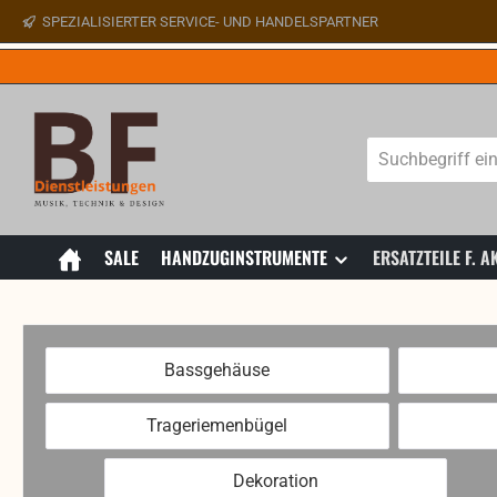
SPEZIALISIERTER SERVICE- UND HANDELSPARTNER
 Hauptinhalt springen
Zur Suche springen
Zur Hauptnavigation springen
SALE
HANDZUGINSTRUMENTE
ERSATZTEILE F.
Bassgehäuse
Trageriemenbügel
Dekoration