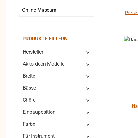
Bohrlö
Online-Museum
Maße: Breite: ca. 35,2 
Preise
ca. 15,9 mm T
PRODUKTE FILTERN
Hersteller
Akkordeon-Modelle
Breite
Bässe
Chöre
Ba
Einbauposition
Farbe
Für Instrument