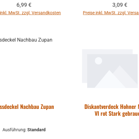
Regulärer Preis:
Regulärer P
6,99 €
3,09 €
cher) (je nach Lieferbarkeit)
mm Höhe:
 inkl. MwSt. zzgl. Versandkosten
Preise inkl. MwSt. zzgl. Ver
iefe: ca. 14,2 mm
In den Warenkorb
In den Warenkor
ssdeckel Nachbau Zupan
Diskantverdeck Hohner 
VI rot Stark gebrau
Ausführung:
Standard