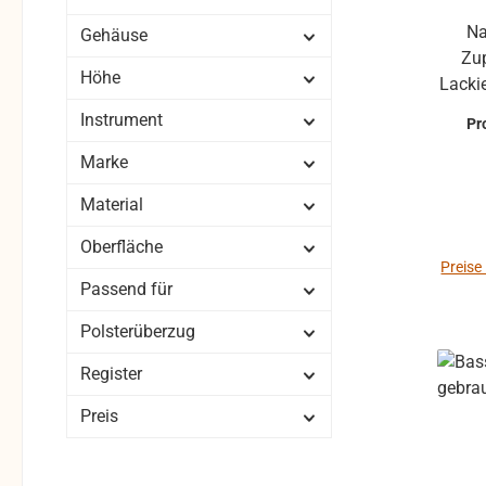
Nachbau der Bassdeckel für
Gehäuse
Zupa
Höhe
Lacki
Instrument
Pr
vo
Marke
rauszuz
Origi
Material
m
au
Oberfläche
nämli
Preise
Passend für
uns z
Infos 
Polsterüberzug
Auf Wunsch mit Fräsungen für
Register
Preis