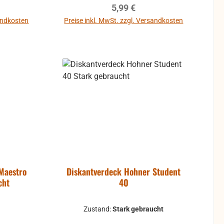
reis:
Regulärer Preis:
5,99 €
sandkosten
Preise inkl. MwSt. zzgl. Versandkosten
b
Maestro
Diskantverdeck Hohner Student
cht
40
Zustand:
Stark gebraucht