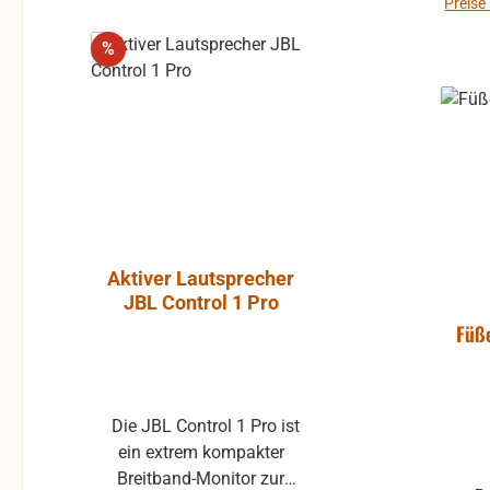
um Rü
Preise
Rücks
Rabatt
%
des Käufers. b
kan
gew
Pro
Aktiver Lautsprecher
Luft-Kla
JBL Control 1 Pro
Atlantic, P
ohne Gummi
Füß
Die JBL Control 1 Pro ist
Klappe ohne Gummiprofil
ein extrem kompakter
für die L
Breitband-Monitor zur
gebraucht 