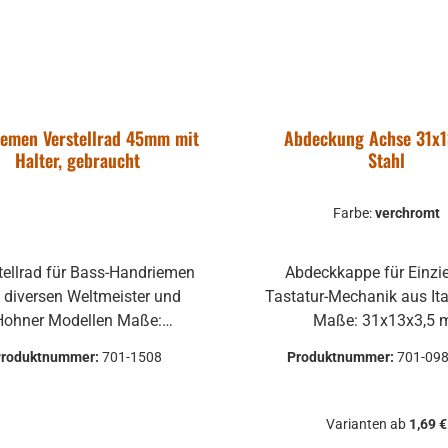
ährleistet werden und die
dukte sind vom Umtausch
ausgeschlossen.
iemen Verstellrad 45mm mit
Abdeckung Achse 31x1
Halter, gebraucht
Stahl
Farbe:
verchromt
Abdeckkappe für Einziehdraht
 diversen Weltmeister und
Tastatur-Mechanik aus Italien oval
ohner Modellen Maße:
Maße: 31x13x3,5 mm
chmesser: ca. 45,1 mm
Lochabstand ca. 25 mm (ohn
Produktnummer:
701-1508
Produktnummer:
701-09
teigung: grob Gewinde-
Schrauben) Farbauswahl:
rchmesser: 3,7 mm mit
verchromt vernickelt altsilber
lu- oder Stahlprofil zum
Varianten ab
1,69 €
hrauben (mit zwei bis drei