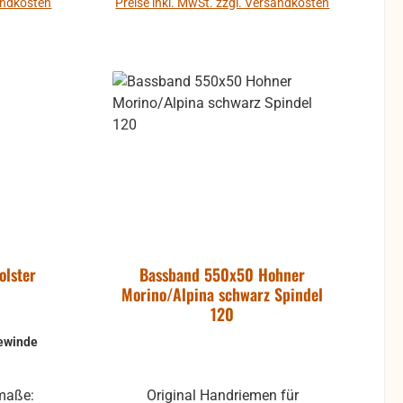
 um
buchen.
sandkosten
Preise inkl. MwSt. zzgl. Versandkosten
Produkte sind vom Umtausch
eiden.
ausgeschlossen.
b
In den Warenkorb
f Kosten
t mehr
nd die
tausch
ausgeschlossen.
olster
Bassband 550x50 Hohner
Morino/Alpina schwarz Spindel
120
ewinde
rmaße:
Original Handriemen für