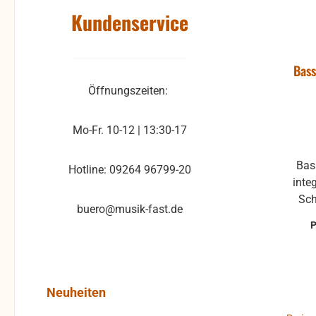
Kundenservice
Bass
Öffnungszeiten:
Mo-Fr. 10-12 | 13:30-17
Bassdeckel für Weltmeister mit
Hotline: 09264 96799-20
integrie
Schraub
buero@musik-fast.de
könne
hab
Delle
Reklamati
auf Fu
Produktgalerie überspringen
Neuheiten
Unkl