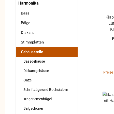
Harmonika
Bass
Klappe ohne Gummiprofil für die
Bälge
Luf
Kla
Diskant
pa
Modell
Stimmplatten
... gebrauchte Teile können
Gehäuseteile
optis
leich
Bassgehäuse
Diskantgehäuse
Reklamati
Preise
auf Fu
Gaze
Unkl
Schriftzüge und Buchstaben
um Rü
Rücks
Trageriemenbügel
des Käufers. b
Balgschoner
kan