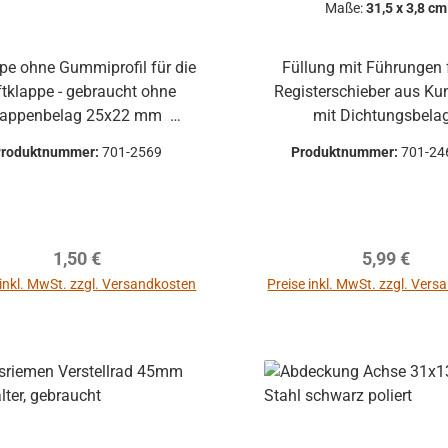
Maße:
31,5 x 3,8 cm
Füllung mit Führungen f
tklappe - gebraucht ohne
Registerschieber aus Ku
ppenbelag 25x22 mm
mit Dichtungsbela
ssend für mehrere Hohner
Schrauben, Schieber un
Produktnummer:
701-2569
Produktnummer:
701-24
e, z.B. Atlantic, Lucia, Pirola,
Belag können separat be
werden
che Beschädigungen haben,
te Verformungen, Dellen oder
Regulärer Preis:
Regulärer P
1,50 €
5,99 €
Kratzer und sind kein
onsgrund Alle Teile sind
 inkl. MwSt. zzgl. Versandkosten
Preise inkl. MwSt. zzgl. Ver
nktion geprüft. Bitte bei
In den Warenkorb
In den Warenkor
arheiten vorher Absprechen
cksendungen zu vermeiden.
endungen gehen auf Kosten
ei defekten Artikel
n die Funktion nicht mehr