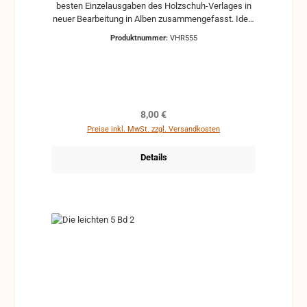
besten Einzelausgaben des Holzschuh-Verlages in
neuer Bearbeitung in Alben zusammengefasst. Ideal
für das Solospiel sowie für das Gruppenmusizieren.
Produktnummer:
VHR555
Erschienen für Akkordeon/Klavier mit 2. Stimme ad
lib., Gitarrenstimme ad lib., C-Stimme (Violine,
Melodica) ad lib. (alle Stimmen liegen bei)
Regulärer Preis:
8,00 €
Preise inkl. MwSt. zzgl. Versandkosten
Details