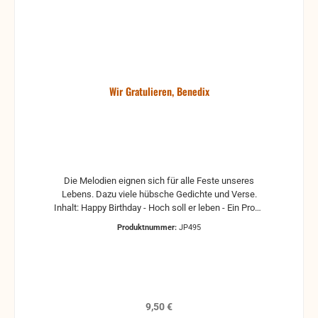
Wir Gratulieren, Benedix
Die Melodien eignen sich für alle Feste unseres
Lebens. Dazu viele hübsche Gedichte und Verse.
Inhalt: Happy Birthday - Hoch soll er leben - Ein Prosit
- Ein Blumengruss...
Produktnummer:
JP495
Regulärer Preis:
9,50 €