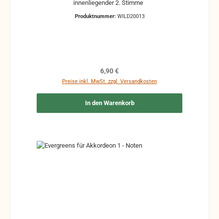
innenliegender 2. Stimme
Produktnummer:
WILD20013
Regulärer Preis:
6,90 €
Preise inkl. MwSt. zzgl. Versandkosten
In den Warenkorb