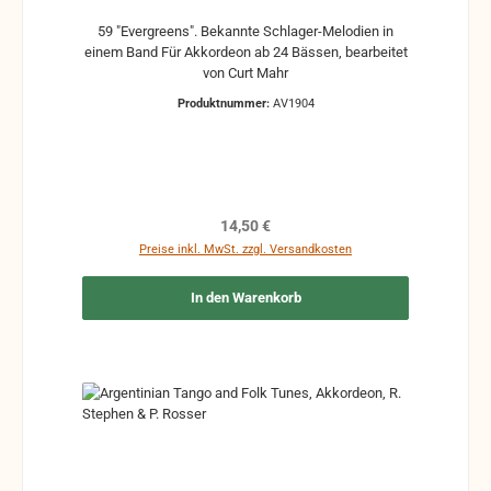
59 "Evergreens". Bekannte Schlager-Melodien in
einem Band Für Akkordeon ab 24 Bässen, bearbeitet
von Curt Mahr
Produktnummer:
AV1904
Regulärer Preis:
14,50 €
Preise inkl. MwSt. zzgl. Versandkosten
In den Warenkorb