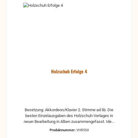
Holzschuh Erfolge 4
Besetzung: Akkordeon/Klavier 2. Stimme ad lib. Die
besten Einzelausgaben des Holzschuh-Verlages in
neuer Bearbeitung in Alben zusammengefasst. Ideal
für das Solospiel sowie für das Gruppenmusizieren.
Produktnummer:
VHR554
Erschienen für Akkordeon/Klavier mit 2. Stimme ad