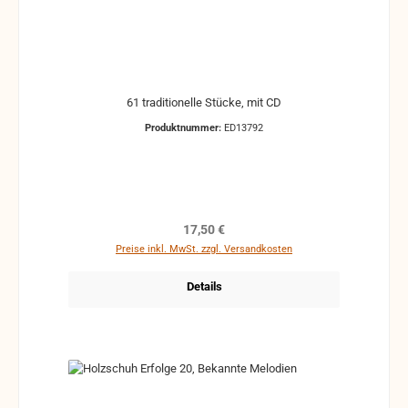
61 traditionelle Stücke, mit CD
Produktnummer:
ED13792
Regulärer Preis:
17,50 €
Preise inkl. MwSt. zzgl. Versandkosten
Details