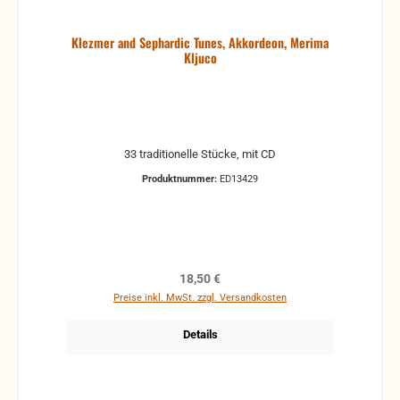
Klezmer and Sephardic Tunes, Akkordeon, Merima
Kljuco
33 traditionelle Stücke, mit CD
Produktnummer:
ED13429
Regulärer Preis:
18,50 €
Preise inkl. MwSt. zzgl. Versandkosten
Details