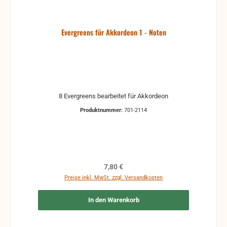
Evergreens für Akkordeon 1 - Noten
8 Evergreens bearbeitet für Akkordeon
Produktnummer:
701-2114
Regulärer Preis:
7,80 €
Preise inkl. MwSt. zzgl. Versandkosten
In den Warenkorb