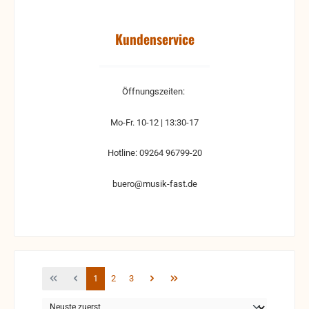
Kundenservice
Öffnungszeiten:
Mo-Fr. 10-12 | 13:30-17
Hotline: 09264 96799-20
buero@musik-fast.de
Seite
Seite
Seite
1
2
3