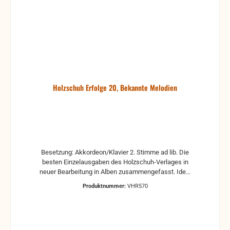
Holzschuh Erfolge 20, Bekannte Melodien
Besetzung: Akkordeon/Klavier 2. Stimme ad lib. Die
besten Einzelausgaben des Holzschuh-Verlages in
neuer Bearbeitung in Alben zusammengefasst. Ideal
für das Solospiel sowie für das Gruppenmusizieren.
Produktnummer:
VHR570
Erschienen für Akkordeon/Klavier mit 2. Stimme ad
lib., Gitarrenstimme ad lib., C-Stimme (Violine,
Melodica) ad lib. (alle Stimmen liegen bei)