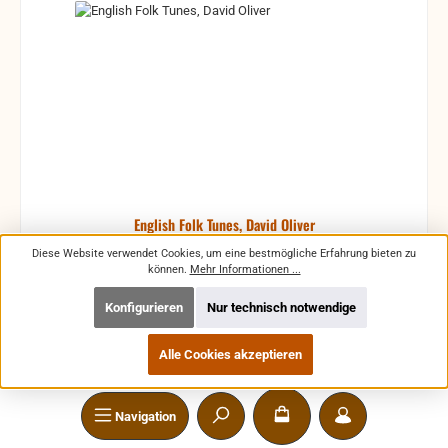
English Folk Tunes, David Oliver
Diese Website verwendet Cookies, um eine bestmögliche Erfahrung bieten zu
können.
Mehr Informationen ...
Konfigurieren
Nur technisch notwendige
88 traditionelle Stücke
Alle Cookies akzeptieren
Produktnummer:
ED12884
Navigation