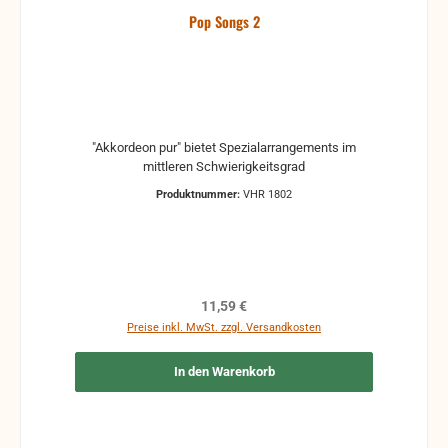
Pop Songs 2
"Akkordeon pur" bietet Spezialarrangements im
mittleren Schwierigkeitsgrad
Produktnummer:
VHR 1802
Regulärer Preis:
11,59 €
Preise inkl. MwSt. zzgl. Versandkosten
In den Warenkorb