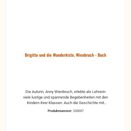
Brigitte und die Wunderkiste, Wienbruch - Buch
Die Autorin, Anny Wienbruch, erlebte als Lehrerin
viele lustige und spannende Begebenheiten mit den
Kindern ihrer Klassen. Auch die Geschichte mit
Brigitte, ihrem Vater und der Wunderkiste, mit den
Produktnummer:
530007
Jungs, die besonders tapfer sein wollten, bis die
Polizei einschreiten musste, mit Ulli Bangehäschen,
der einmal eine richtige Heldentat vollbrachte und
sich unbewusst selbst in große Lebensgefahr