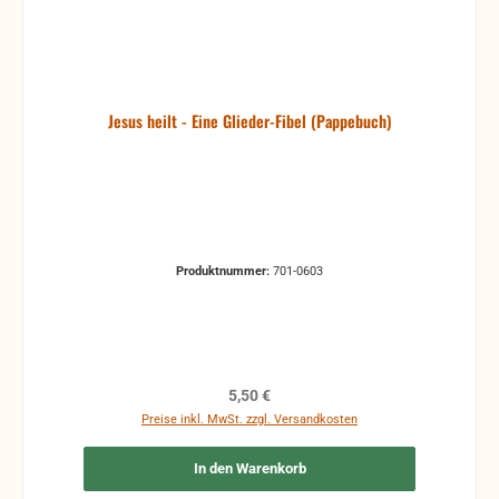
Jesus heilt - Eine Glieder-Fibel (Pappebuch)
Produktnummer:
701-0603
Regulärer Preis:
5,50 €
Preise inkl. MwSt. zzgl. Versandkosten
In den Warenkorb