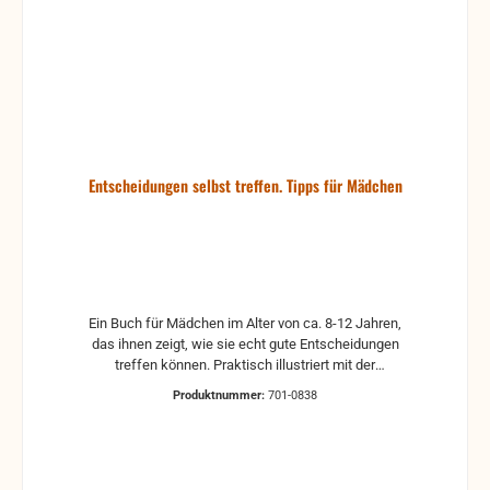
Entscheidungen selbst treffen. Tipps für Mädchen
Ein Buch für Mädchen im Alter von ca. 8-12 Jahren,
das ihnen zeigt, wie sie echt gute Entscheidungen
treffen können. Praktisch illustriert mit der
Geschichte von Mandy lernen die jungen Leserinnen,
Produktnummer:
701-0838
wie das Wort Gottes ihren Alltag berührt und ihnen
den Weg zu einem gelungenen Leben zeigt. Es ist
zugleich ein Arbeitsbuch mit vielen Gelegenheiten,
das Gelernte niederzuschreiben und somit zu
verfestigen. Für Eltern, die mit ihrer Tochter ins