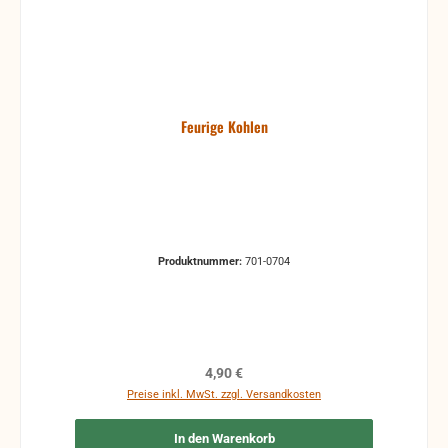
Feurige Kohlen
Produktnummer:
701-0704
Regulärer Preis:
4,90 €
Preise inkl. MwSt. zzgl. Versandkosten
In den Warenkorb