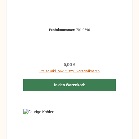
Produktnummer:
701-0596
Regulärer Preis:
5,00 €
Preise inkl. MwSt. zzgl. Versandkosten
In den Warenkorb