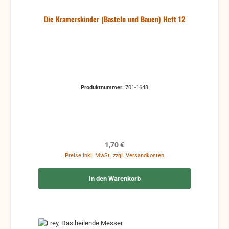
Die Kramerskinder (Basteln und Bauen) Heft 12
Produktnummer:
701-1648
Regulärer Preis:
1,70 €
Preise inkl. MwSt. zzgl. Versandkosten
In den Warenkorb