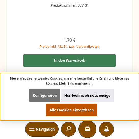
Produktnummer:
503131
Regulärer Preis:
1,70 €
Preise inkl. MwSt. zzgl. Versandkosten
In den Warenkorb
Diese Website verwendet Cookies, um eine bestmögliche Erfahrung bieten zu
können.
Mehr Informationen ...
Konfigurieren
Nur technisch notwendige
Alle Cookies akzeptieren
Navigation