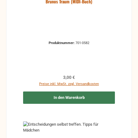
Brunos Traum (MIDI-Buch)
Produktnummer:
701-0582
Regulärer Preis:
3,00 €
Preise inkl. MwSt. zzgl. Versandkosten
In den Warenkorb