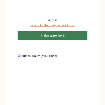
Regulärer Preis:
4,00 €
Preise inkl. MwSt. zzgl. Versandkosten
In den Warenkorb