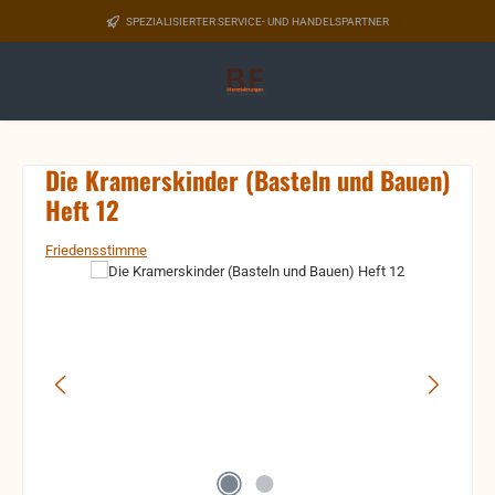
Zum Hauptinhalt springen
SPEZIALISIERTER SERVICE- UND HANDELSPARTNER
Die Kramerskinder (Basteln und Bauen)
Heft 12
Friedensstimme
Bildergalerie überspringen