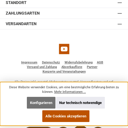
STANDORT
ZAHLUNGSARTEN
VERSANDARTEN
YouTube
Impressum
Datenschutz
Widerrufsbelehrung
AGB
Versand und Zahlung
Abverkaufliste
Partner
Konzerte und Veranstaltungen
Alle Preise inkl. gesetzl. Mehrwertsteuer zzgl.
Versandkosten
und ggf.
Nachnahmegebühren, wenn nicht anders angegeben.
Diese Website verwendet Cookies, um eine bestmögliche Erfahrung bieten zu
© 2026 BF - Dienstleistungen - Alle Rechte vorbehalten. Theme by
ThemeWare®
können.
Mehr Informationen ...
Konfigurieren
Nur technisch notwendige
Alle Cookies akzeptieren