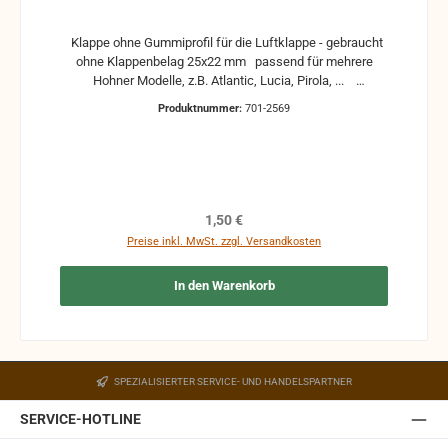
Klappe ohne Gummiprofil für die Luftklappe - gebraucht
ohne Klappenbelag 25x22 mm passend für mehrere
Hohner Modelle, z.B. Atlantic, Lucia, Pirola, ...
gebrauchte Teile können optische Beschädigungen
Produktnummer:
701-2569
haben, leichte Verformungen, Dellen oder Kratzer und sind
kein Reklamationsgrund Alle Teile sind auf Funktion
geprüft. Bitte bei Unklarheiten vorher Absprechen um
Rücksendungen zu vermeiden. Rücksendungen gehen auf
Kosten des Käufers. bei defekten Artikel kann die
Funktion nicht mehr gewährleistet werden und die
Regulärer Preis:
1,50 €
Produkte sind vom Umtausch ausgeschlossen.
Preise inkl. MwSt. zzgl. Versandkosten
In den Warenkorb
SPEZIALISIERTER SERVICE- UND HANDELSPARTNER
SERVICE-HOTLINE