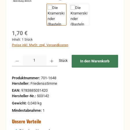
Abbildung ähnlich
Regulärer Preis:
1,70 €
Inhalt:
1 Stück
Preise inkl. MwSt. zzgl. Versandkosten
Produkt Anzahl: Gib den gewünschten Wert ein oder benutze die Schaltflächen um 
Stück
In den Warenkorb
Produktnummer:
701-1648
Hersteller:
Friedensstimme
EAN:
9783885031420
Hersteller-Nr.:
503142
Gewicht:
0,043 kg
Mindestabnahme:
1
Unsere Vorteile