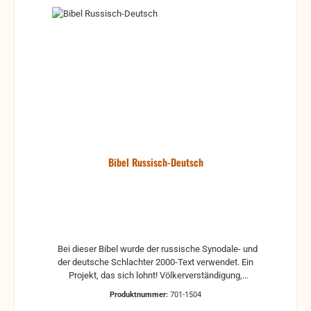
Bibel Russisch-Deutsch
Bei dieser Bibel wurde der russische Synodale- und
der deutsche Schlachter 2000-Text verwendet. Ein
Projekt, das sich lohnt! Völkerverständigung,
Migration, Integration! Wer kennt sie nicht, diese
Produktnummer:
701-1504
Schlagwörter in den Medien unserer Zeit? Wer kennt