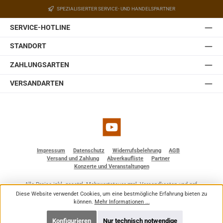
Der Halter ist mit einem Kugelgelenk ausgestattet,
SPEZIALISIERTER SERVICE- UND HANDELSPARTNER
welches in der Wandplatte des Halters eingebaut ist.
Somit lässt sich die JBL Control 1 Pro auch ohne optionale
SERVICE-HOTLINE
Zubehörteile einfach und schnell installieren. Sie ist
erhältlich in weiß und schwarz.
STANDORT
ZAHLUNGSARTEN
VERSANDARTEN
YouTube
Impressum
Datenschutz
Widerrufsbelehrung
AGB
Versand und Zahlung
Abverkaufliste
Partner
Konzerte und Veranstaltungen
Alle Preise inkl. gesetzl. Mehrwertsteuer zzgl.
Versandkosten
und ggf.
Nachnahmegebühren, wenn nicht anders angegeben.
Diese Website verwendet Cookies, um eine bestmögliche Erfahrung bieten zu
© 2026 BF - Dienstleistungen - Alle Rechte vorbehalten. Theme by
ThemeWare®
können.
Mehr Informationen ...
Konfigurieren
Nur technisch notwendige