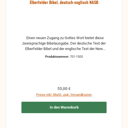
Elberfelder Bibel, deutsch-englisch NASB
Einen neuen Zugang zu Gottes Wort bietet diese
zweisprachige Bibelausgabe. Der deutsche Text der
Elberfelder Bibel und der englische Text der New
American Standard Bible stehen in zwei Spalten
Produktnummer:
701-1505
direkt nebeneinander. So kann man auf einen Blick
zwei grundtextnahe und bewährte Übersetzungen
miteinander vergleichen und damit zugleich seine
Sprachkenntnisse auffrischen oder ausbauen.
Regulärer Preis:
55,00 €
Preise inkl. MwSt. zzgl. Versandkosten
In den Warenkorb