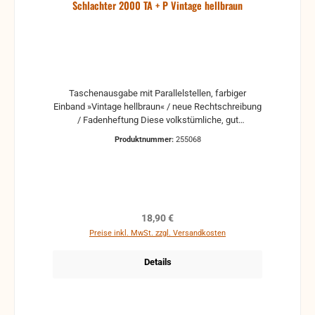
Schlachter 2000 TA + P Vintage hellbraun
Taschenausgabe mit Parallelstellen, farbiger
Einband »Vintage hellbraun« / neue Rechtschreibung
/ Fadenheftung Diese volkstümliche, gut
verständliche Bibel ist bekannt für ihre Treue zum
Produktnummer:
255068
Urtext und ihre seelsorgerliche Sprache. Sie eignet
sich - je nach Ausgabe - hervorragend sowohl als
missionarische Bibel als auch als Studienbibel.
Zahlreiche Erklärungen biblischer Wörter in
Fußnoten sowie ein ausführlicher Anhang mit Sach-
und Worterklärungen, Übersichtstabellen und Karten
Regulärer Preis:
18,90 €
bieten Hilfen für den Bibelleser.Farbige Karten, mit
Preise inkl. MwSt. zzgl. Versandkosten
Parallelstellen.
Details