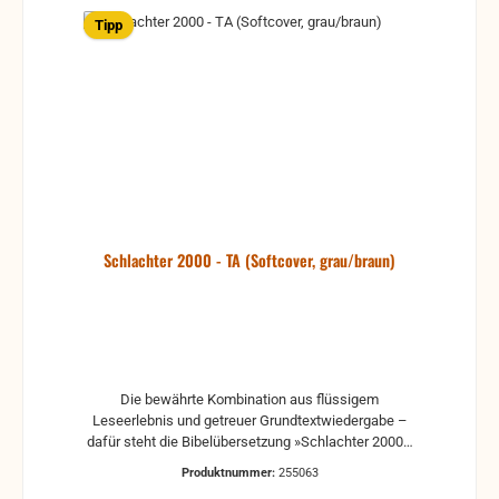
Tipp
Schlachter 2000 - TA (Softcover, grau/braun)
Die bewährte Kombination aus flüssigem
Leseerlebnis und getreuer Grundtextwiedergabe –
dafür steht die Bibelübersetzung »Schlachter 2000«.
Diese Taschenausgabe eignet sich hervorragend
Produktnummer:
255063
zum ausgiebigen Lesen als auch zum Studieren und