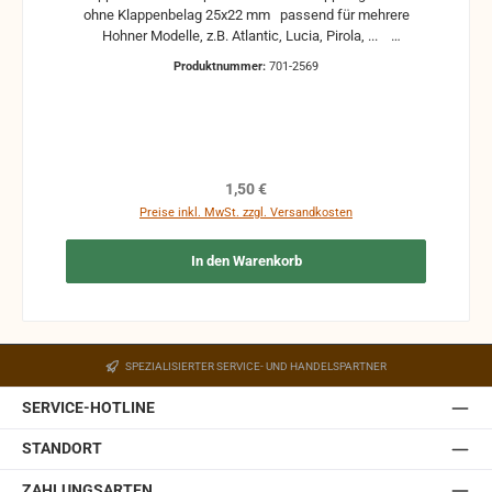
ohne Klappenbelag 25x22 mm passend für mehrere
Hohner Modelle, z.B. Atlantic, Lucia, Pirola, ...
gebrauchte Teile können optische Beschädigungen
Produktnummer:
701-2569
haben, leichte Verformungen, Dellen oder Kratzer und sind
kein Reklamationsgrund Alle Teile sind auf Funktion
geprüft. Bitte bei Unklarheiten vorher Absprechen um
Rücksendungen zu vermeiden. Rücksendungen gehen auf
Kosten des Käufers. bei defekten Artikel kann die
Funktion nicht mehr gewährleistet werden und die
Regulärer Preis:
1,50 €
Produkte sind vom Umtausch ausgeschlossen.
Preise inkl. MwSt. zzgl. Versandkosten
In den Warenkorb
SPEZIALISIERTER SERVICE- UND HANDELSPARTNER
SERVICE-HOTLINE
STANDORT
ZAHLUNGSARTEN