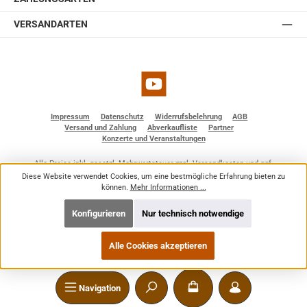
VERSANDARTEN
YouTube
Impressum
Datenschutz
Widerrufsbelehrung
AGB
Versand und Zahlung
Abverkaufliste
Partner
Konzerte und Veranstaltungen
Alle Preise inkl. gesetzl. Mehrwertsteuer zzgl.
Versandkosten
und ggf.
Nachnahmegebühren, wenn nicht anders angegeben.
Diese Website verwendet Cookies, um eine bestmögliche Erfahrung bieten zu
© 2026 BF - Dienstleistungen - Alle Rechte vorbehalten. Theme by
ThemeWare®
können.
Mehr Informationen ...
Konfigurieren
Nur technisch notwendige
Alle Cookies akzeptieren
Navigation