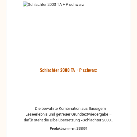
Schlachter 2000 TA + P schwarz
Die bewährte Kombination aus flüssigem
Leseerlebnis und getreuer Grundtextwiedergabe –
dafür steht die Bibelübersetzung »Schlachter 2000«.
Diese Taschenausgabe eignet sich hervorragend
Produktnummer:
255051
sowohl zum ausgiebigen Lesen als auch zum