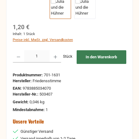
Regulärer Preis:
1,20 €
Inhalt:
1 Stück
Preise inkl. MwSt. zzgl. Versandkosten
Produkt Anzahl: Gib den gewünschten Wert ein oder benutze die Schaltflächen um 
Stück
In den Warenkorb
Produktnummer:
701-1631
Hersteller:
Friedensstimme
EAN:
9783885034070
Hersteller-Nr.:
503407
Gewicht:
0,046 kg
Mindestabnahme:
1
Unsere Vorteile
Günstiger Versand
Versand innerhalb von 1-2 Tage