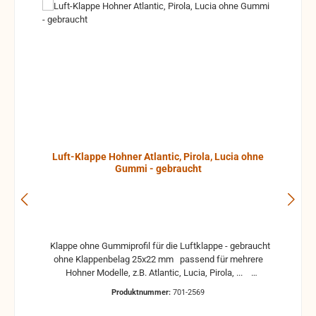
Luft-Klappe Hohner Atlantic, Pirola, Lucia ohne
Gummi - gebraucht
Klappe ohne Gummiprofil für die Luftklappe - gebraucht
ohne Klappenbelag 25x22 mm passend für mehrere
Hohner Modelle, z.B. Atlantic, Lucia, Pirola, ...
gebrauchte Teile können optische Beschädigungen
Produktnummer:
701-2569
haben, leichte Verformungen, Dellen oder Kratzer und sind
kein Reklamationsgrund Alle Teile sind auf Funktion