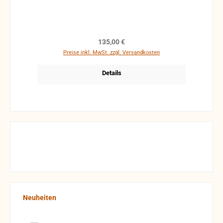
Regulärer Preis:
135,00 €
Preise inkl. MwSt. zzgl. Versandkosten
Details
Produktgalerie überspringen
Neuheiten