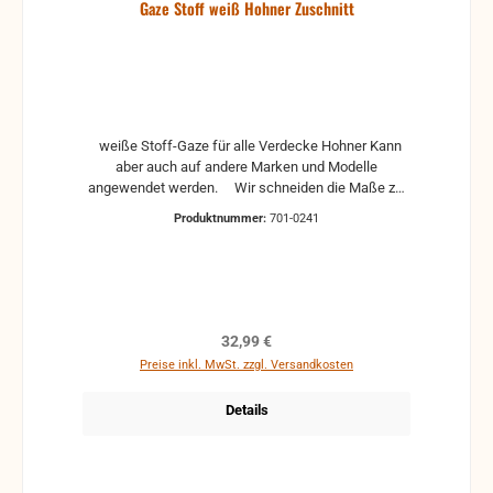
Gaze Stoff weiß Hohner Zuschnitt
weiße Stoff-Gaze für alle Verdecke Hohner Kann
aber auch auf andere Marken und Modelle
angewendet werden. Wir schneiden die Maße zu,
wie Sie die benötigen. Bitte geben Sie eine
Produktnummer:
701-0241
Bestellung per Mail durch: buero@musik-fast.de mit
den gewünschten Maßen auf. Darauf erhalten Sie
ein Angebot mit den Preisen für die Gaze und den
Zuschnitt.
Regulärer Preis:
32,99 €
Preise inkl. MwSt. zzgl. Versandkosten
Details