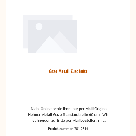
Gaze Metall Zuschnitt
Nicht Online bestellbar - nur per Mail! Original
Hohner Metall-Gaze Standardbreite 60 cm Wir
schneiden zu! Bitte per Mail bestellen: mit
gewünschten Maßen Adresse telefonischen Kontakt
Produktnummer:
701-2516
Zahlung wie gewohnt per Paypal oder Vorkasse