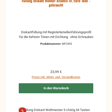
Füllung Diskant Hohner Atlantic IV, tiefe Töne -
gebraucht
Diskantfüllung mit Registerlamellenführungsprofil
für die tieferen Tönen mit Dichtung ohne Schrauben
Produktnummer:
MF2453
Regulärer Preis:
23,99 €
Preise inkl. MwSt. zzgl. Versandkosten
In den Warenkorb
Rabatt
%