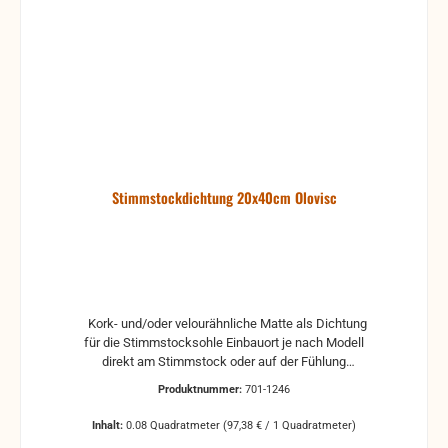
Stimmstockdichtung 20x40cm Olovisc
Kork- und/oder velourähnliche Matte als Dichtung
für die Stimmstocksohle Einbauort je nach Modell
direkt am Stimmstock oder auf der Fühlung
selbstklebend Maße: 200 x 400 mm Andere Maße
Produktnummer:
701-1246
auf Wunsch (gegen Aufpreis) (maximales Maß: 200
x 1500 mm)
Inhalt:
0.08 Quadratmeter
(97,38 € / 1 Quadratmeter)