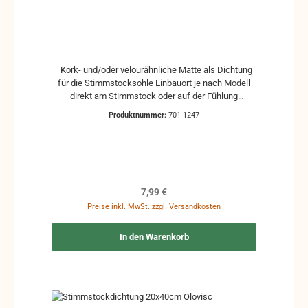
Kork- und/oder velourähnliche Matte als Dichtung
für die Stimmstocksohle Einbauort je nach Modell
direkt am Stimmstock oder auf der Fühlung
selbstklebend Maße: 200 x 450 mm Andere Maße
Produktnummer:
701-1247
auf Wunsch (gegen Aufpreis) (maximales Maß: 200
x 1500 mm)
Regulärer Preis:
7,99 €
Preise inkl. MwSt. zzgl. Versandkosten
In den Warenkorb