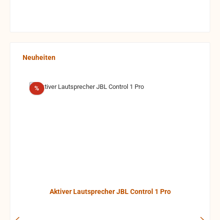
Produktgalerie überspringen
Neuheiten
Rabatt
%
Aktiver Lautsprecher JBL Control 1 Pro