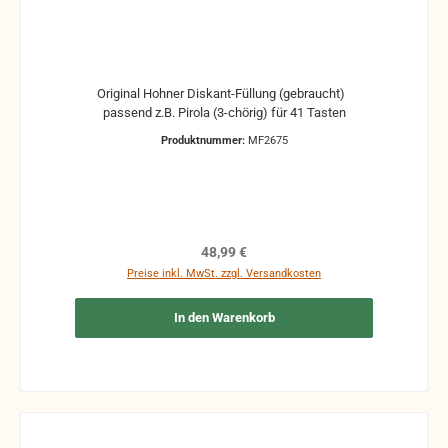
Original Hohner Diskant-Füllung (gebraucht)
passend z.B. Pirola (3-chörig) für 41 Tasten
Produktnummer:
MF2675
Regulärer Preis:
48,99 €
Preise inkl. MwSt. zzgl. Versandkosten
In den Warenkorb