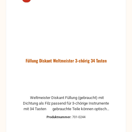
Füllung Diskant Weltmeister 3-chörig 34 Tasten
Weltmeister Diskant Füllung (gebraucht) mit
Dichtung als Filz passend für 3-chörige Instrumente
mit 34 Tasten gebrauchte Teile können optische
Beschädigungen haben, leichte Verformungen,
Produktnummer:
701-0244
Dellen oder Kratzer und sind kein Reklamationsgrund
Alle Teile sind auf Funktion geprüft. Bitte bei
Unklarheiten vorher Absprechen um Rücksendungen