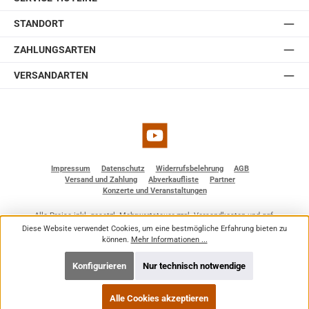
erhältlich in weiß und schwarz.
STANDORT
ZAHLUNGSARTEN
VERSANDARTEN
YouTube
Impressum
Datenschutz
Widerrufsbelehrung
AGB
Versand und Zahlung
Abverkaufliste
Partner
Konzerte und Veranstaltungen
Alle Preise inkl. gesetzl. Mehrwertsteuer zzgl.
Versandkosten
und ggf.
Nachnahmegebühren, wenn nicht anders angegeben.
Diese Website verwendet Cookies, um eine bestmögliche Erfahrung bieten zu
© 2026 BF - Dienstleistungen - Alle Rechte vorbehalten. Theme by
ThemeWare®
können.
Mehr Informationen ...
Konfigurieren
Nur technisch notwendige
Alle Cookies akzeptieren