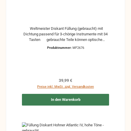
Weltmeister Diskant Füllung (gebraucht) mit
Dichtung passend für 3-chörige Instrumente mit 34
Tasten gebrauchte Teile können optische
Beschädigungen haben, leichte Verformungen,
Produktnummer:
MF2676
Dellen oder Kratzer und sind kein Reklamationsgrund
Alle Teile sind auf Funktion geprüft. Bitte bei
Unklarheiten vorher Absprechen um Rücksendungen
zu vermeiden. Rücksendungen gehen auf Kosten
des Käufers. bei defekten Artikel kann die Funktion
nicht mehr gewährleistet werden und die Produkte
Regulärer Preis:
39,99 €
sind vom Umtausch ausgeschlossen.
Preise inkl. MwSt. zzgl. Versandkosten
In den Warenkorb