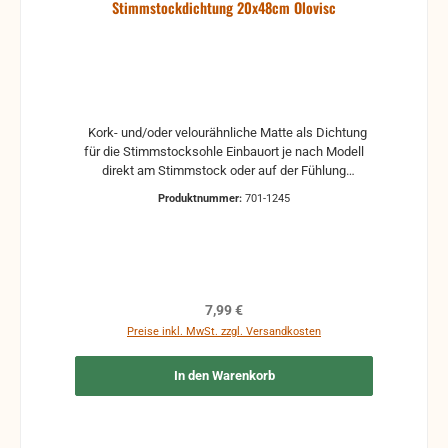
Stimmstockdichtung 20x48cm Olovisc
Kork- und/oder velourähnliche Matte als Dichtung
für die Stimmstocksohle Einbauort je nach Modell
direkt am Stimmstock oder auf der Fühlung
selbstklebend Maße: 200 x 480 mm Andere Maße
Produktnummer:
701-1245
auf Wunsch (gegen Aufpreis) (maximales Maß: 200
x 1500 mm)
Regulärer Preis:
7,99 €
Preise inkl. MwSt. zzgl. Versandkosten
In den Warenkorb