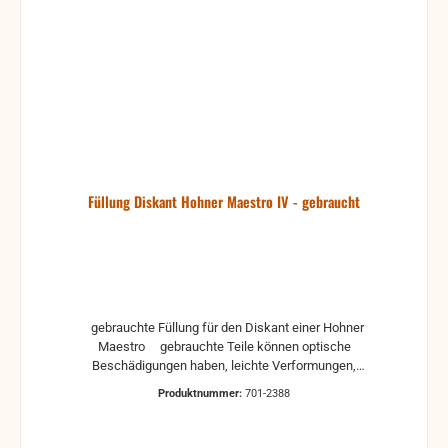
Füllung Diskant Hohner Maestro IV - gebraucht
gebrauchte Füllung für den Diskant einer Hohner
Maestro gebrauchte Teile können optische
Beschädigungen haben, leichte Verformungen,
Dellen oder Kratzer Alle Teile sind auf Funktion
Produktnummer:
701-2388
geprüft. Bitte bei Unklarheiten vorher Absprechen
um Rücksendungen zu vermeiden. Rücksendungen
gehen auf Kosten des Käufers.