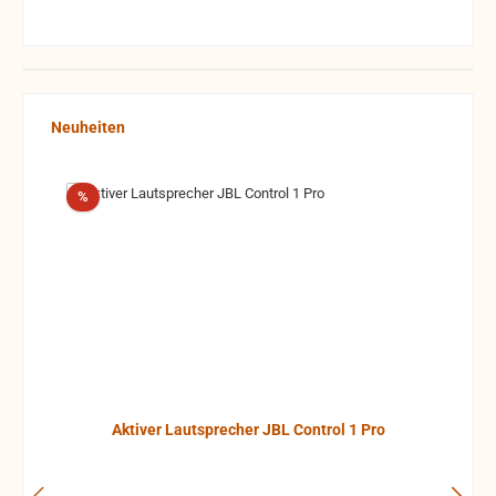
Produktgalerie überspringen
Neuheiten
Rabatt
%
Aktiver Lautsprecher JBL Control 1 Pro