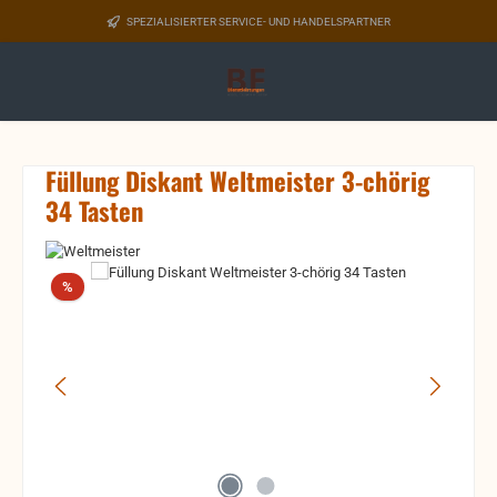
Zum Hauptinhalt springen
SPEZIALISIERTER SERVICE- UND HANDELSPARTNER
Füllung Diskant Weltmeister 3-chörig
34 Tasten
Bildergalerie überspringen
Rabatt
%