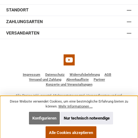
erhältlich in weiß und schwarz.
STANDORT
ZAHLUNGSARTEN
VERSANDARTEN
YouTube
Impressum
Datenschutz
Widerrufsbelehrung
AGB
Versand und Zahlung
Abverkaufliste
Partner
Konzerte und Veranstaltungen
Alle Preise inkl. gesetzl. Mehrwertsteuer zzgl.
Versandkosten
und ggf.
Nachnahmegebühren, wenn nicht anders angegeben.
Diese Website verwendet Cookies, um eine bestmögliche Erfahrung bieten zu
© 2026 BF - Dienstleistungen - Alle Rechte vorbehalten. Theme by
ThemeWare®
können.
Mehr Informationen ...
Konfigurieren
Nur technisch notwendige
Alle Cookies akzeptieren