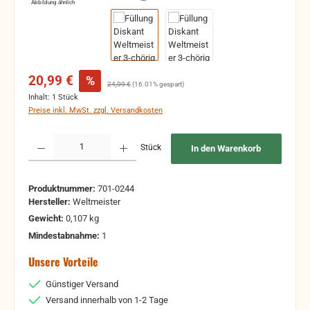
Abbildung ähnlich
Verkaufspreis:
20,99 €
%
Regulärer Preis:
24,99 €
(16.01% gespart)
Inhalt:
1 Stück
Preise inkl. MwSt. zzgl. Versandkosten
Produkt Anzahl: Gib den gewünschten Wert ein oder benutze die Schaltflächen um 
Stück
In den Warenkorb
Produktnummer:
701-0244
Hersteller:
Weltmeister
Gewicht:
0,107 kg
Mindestabnahme:
1
Unsere Vorteile
Günstiger Versand
Versand innerhalb von 1-2 Tage