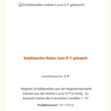
Schaltlamellen Hohner Lucia IV P, gebraucht
Lamellenposition:
3. 8"
Register-Schaltlamellen aus der Registermechanik
Diskant aus der Hohner Lucia IV P 4-chörig Zu
Auswahl stehen die 4 einzelnen Lamellen 1. 16"
(tiefes Register) 2. 4" (Picollo) 3. 8" (Grundregister) 4.
Produktnummer:
701-1191-03
8"+ (Tremolo) gebrauchte Teile können optische