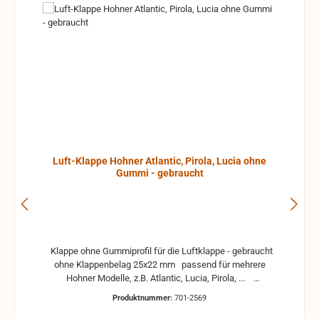
Luft-Klappe Hohner Atlantic, Pirola, Lucia ohne
Gummi - gebraucht
Klappe ohne Gummiprofil für die Luftklappe - gebraucht
ohne Klappenbelag 25x22 mm passend für mehrere
Hohner Modelle, z.B. Atlantic, Lucia, Pirola, ...
gebrauchte Teile können optische Beschädigungen
Produktnummer:
701-2569
haben, leichte Verformungen, Dellen oder Kratzer und sind
kein Reklamationsgrund Alle Teile sind auf Funktion