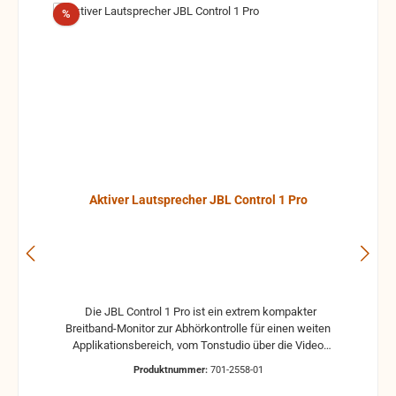
Rabatt
%
Aktiver Lautsprecher JBL Control 1 Pro
Die JBL Control 1 Pro ist ein extrem kompakter
Breitband-Monitor zur Abhörkontrolle für einen weiten
Applikationsbereich, vom Tonstudio über die Video
Postproduction bis zum Ü-Wagen und Rundfunkstudio.
Produktnummer:
701-2558-01
Für Beschallungs- und Rufanlagen in Restaurants, Hotels
und im audiovisuellen Bereich ist die JBL Control 1 Pro