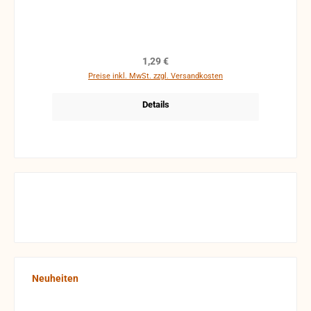
Regulärer Preis:
1,29 €
Preise inkl. MwSt. zzgl. Versandkosten
Details
Produktgalerie überspringen
Neuheiten