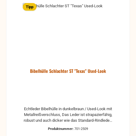
Tipp
Bibelhülle Schlachter ST "Texas" Used-Look
Echtleder Bibelhülle in dunkelbraun / Used-Look mit
Metallreißverschluss, Das Leder ist strapazierfähig,
robust und auch dicker wie das Standard-Rindleder
passend für Schlachter Bibel Version 2000 Standard
Produktnummer:
701-2509
mit Schreibrand 0037-38, ST 032 (Classic) Maße: