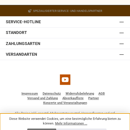
Ein Wandhalter ist in der JBL Control 1 Pro-WH integriert.
Der Halter ist mit einem Kugelgelenk ausgestattet,
SPEZIALISIERTER SERVICE- UND HANDELSPARTNER
welches in der Wandplatte des Halters eingebaut ist.
Somit lässt sich die JBL Control 1 Pro auch ohne optionale
SERVICE-HOTLINE
Zubehörteile einfach und schnell installieren. Sie ist
erhältlich in weiß und schwarz.
STANDORT
ZAHLUNGSARTEN
VERSANDARTEN
YouTube
Impressum
Datenschutz
Widerrufsbelehrung
AGB
Versand und Zahlung
Abverkaufliste
Partner
Konzerte und Veranstaltungen
Alle Preise inkl. gesetzl. Mehrwertsteuer zzgl.
Versandkosten
und ggf.
Nachnahmegebühren, wenn nicht anders angegeben.
Diese Website verwendet Cookies, um eine bestmögliche Erfahrung bieten zu
© 2026 BF - Dienstleistungen - Alle Rechte vorbehalten. Theme by
ThemeWare®
können.
Mehr Informationen ...