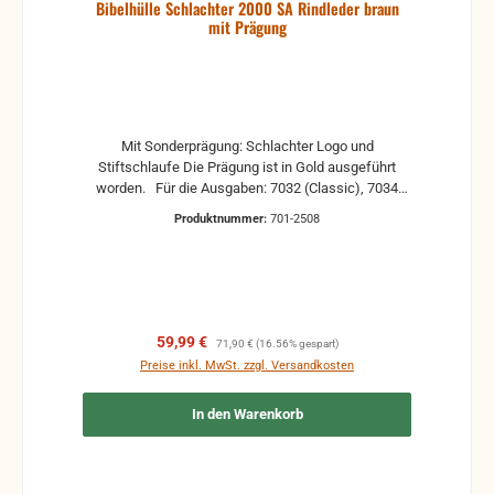
Bibelhülle Schlachter 2000 SA Rindleder braun
mit Prägung
Mit Sonderprägung: Schlachter Logo und
Stiftschlaufe Die Prägung ist in Gold ausgeführt
worden. Für die Ausgaben: 7032 (Classic), 7034
(weinrot), 7035 (Leder, schwarz), 7036 (Leder rot),
Produktnummer:
701-2508
7061 (Rindsleder, flex.Einband, Goldschnitt-weinrot)
ISBN-Nummer(n): 978-3-89397-032-2 978-3-89397-
034-6 978-3-89397-035-3 978-3-89397-036-0 978-3-
89397-061-2 978-3-89397-033-9 Maße des Buches
müssen sein: 24 x 17 x 4 cm (38 cm Umfang) Bei
kleineren Ausgaben kann die Hülle etwas größer
Verkaufspreis:
Regulärer Preis:
59,99 €
71,90 €
(16.56% gespart)
ausfallen. Würde aber auch funktionieren.
Preise inkl. MwSt. zzgl. Versandkosten
In den Warenkorb