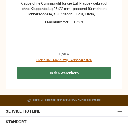
Klappe ohne Gummiprofil für die Luftklappe - gebraucht
ohne Klappenbelag 25x22 mm passend für mehrere
Hohner Modelle, z.B. Atlantic, Lucia, Pirola, ...
gebrauchte Teile können optische Beschädigungen
Produktnummer:
701-2569
haben, leichte Verformungen, Dellen oder Kratzer und sind
kein Reklamationsgrund Alle Teile sind auf Funktion
geprüft. Bitte bei Unklarheiten vorher Absprechen um
Rücksendungen zu vermeiden. Rücksendungen gehen auf
Kosten des Käufers. bei defekten Artikel kann die
Funktion nicht mehr gewährleistet werden und die
Regulärer Preis:
1,50 €
Produkte sind vom Umtausch ausgeschlossen.
Preise inkl. MwSt. zzgl. Versandkosten
In den Warenkorb
SPEZIALISIERTER SERVICE- UND HANDELSPARTNER
SERVICE-HOTLINE
STANDORT