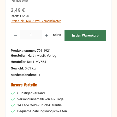
Abbildung ähnlich
Regulärer Preis:
3,49 €
Inhalt:
1 Stück
Preise inkl. MwSt. zzgl. Versandkosten
Produkt Anzahl: Gib den gewünschten Wert ein oder benutze die Schaltflächen um 
Stück
In den Warenkorb
Produktnummer:
701-1921
Hersteller:
Harth-Musik-Verlag
Hersteller-Nr.:
HMV654
Gewicht:
0,01 kg
Mindestabnahme:
1
Unsere Vorteile
Günstiger Versand
Versand innerhalb von 1-2 Tage
14 Tage Geld-Zurück-Garantie
Bequeme Zahlungsmöglichkeiten