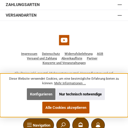
ZAHLUNGSARTEN
VERSANDARTEN
YouTube
Impressum
Datenschutz
Widerrufsbelehrung
AGB
Versand und Zahlung
Abverkaufliste
Partner
Konzerte und Veranstaltungen
Alle Preise inkl. gesetzl. Mehrwertsteuer zzgl.
Versandkosten
und ggf.
Nachnahmegebühren, wenn nicht anders angegeben.
Diese Website verwendet Cookies, um eine bestmögliche Erfahrung bieten zu
© 2026 BF - Dienstleistungen - Alle Rechte vorbehalten. Theme by
ThemeWare®
können.
Mehr Informationen ...
Konfigurieren
Nur technisch notwendige
Alle Cookies akzeptieren
Navigation