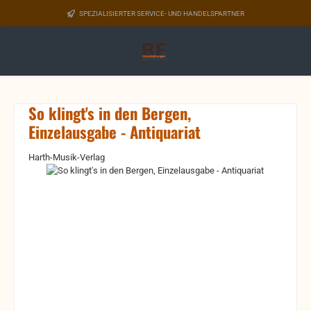
Zum Hauptinhalt springen
SPEZIALISIERTER SERVICE- UND HANDELSPARTNER
So klingt's in den Bergen,
Einzelausgabe - Antiquariat
Harth-Musik-Verlag
Bildergalerie überspringen