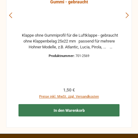
Gummi - gebraucht
Klappe ohne Gummiprofil für die Luftklappe - gebraucht
ohne Klappenbelag 25x22 mm passend für mehrere
Hohner Modelle, z.B. Atlantic, Lucia, Pirola, ...
gebrauchte Teile können optische Beschädigungen
Produktnummer:
701-2569
haben, leichte Verformungen, Dellen oder Kratzer und sind
kein Reklamationsgrund Alle Teile sind auf Funktion
geprüft. Bitte bei Unklarheiten vorher Absprechen um
Rücksendungen zu vermeiden. Rücksendungen gehen auf
Kosten des Käufers. bei defekten Artikel kann die
Funktion nicht mehr gewährleistet werden und die
Regulärer Preis:
1,50 €
Produkte sind vom Umtausch ausgeschlossen.
Preise inkl. MwSt. zzgl. Versandkosten
In den Warenkorb