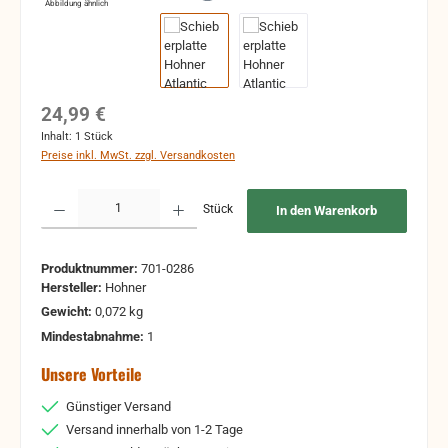
Abbildung ähnlich
Regulärer Preis:
24,99 €
Inhalt:
1 Stück
Preise inkl. MwSt. zzgl. Versandkosten
Produkt Anzahl: Gib den gewünschten Wert ein oder benutze die Schaltflächen um 
Stück
In den Warenkorb
Produktnummer:
701-0286
Hersteller:
Hohner
Gewicht:
0,072 kg
Mindestabnahme:
1
Unsere Vorteile
Günstiger Versand
Versand innerhalb von 1-2 Tage