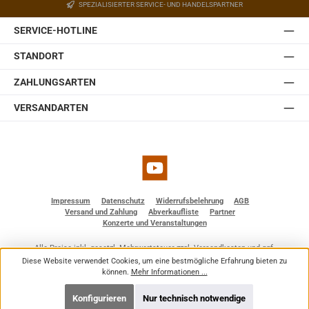
SPEZIALISIERTER SERVICE- UND HANDELSPARTNER
SERVICE-HOTLINE
STANDORT
ZAHLUNGSARTEN
VERSANDARTEN
YouTube
Impressum
Datenschutz
Widerrufsbelehrung
AGB
Versand und Zahlung
Abverkaufliste
Partner
Konzerte und Veranstaltungen
Alle Preise inkl. gesetzl. Mehrwertsteuer zzgl.
Versandkosten
und ggf.
Nachnahmegebühren, wenn nicht anders angegeben.
Diese Website verwendet Cookies, um eine bestmögliche Erfahrung bieten zu
© 2026 BF - Dienstleistungen - Alle Rechte vorbehalten. Theme by
ThemeWare®
können.
Mehr Informationen ...
Konfigurieren
Nur technisch notwendige