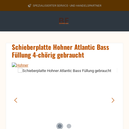
Zum Hauptinhalt springen
SPEZIALISIERTER SERVICE- UND HANDELSPARTNER
Schieberplatte Hohner Atlantic Bass
Füllung 4-chörig gebraucht
Bildergalerie überspringen