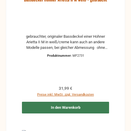
kann die Funktion nicht mehr gewährleistet werden
und die Produkte sind vom Umtausch
ausgeschlossen.
gebrauchter, originaler Bassdeckel einer Hohner
Arietta II M in weiß/creme kann auch an andere
Modelle passen, bei gleicher Abmessung ohne
Schrauben und Fußleiste gebraucht: kann
Produktnummer:
MF2731
Vergilbungen, Kratzer oder andere Gebrauchsspuren
haben. Ist aber noch voll funktionstüchtig.
Regulärer Preis:
31,99 €
Preise inkl. MwSt. zzgl. Versandkosten
In den Warenkorb