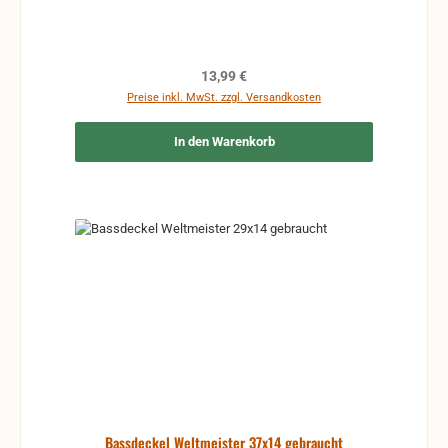
vorher Absprechen um Rücksendungen zu
vermeiden. Rücksendungen gehen auf Kosten des
Käufers.
Regulärer Preis:
13,99 €
Preise inkl. MwSt. zzgl. Versandkosten
In den Warenkorb
Bassdeckel Weltmeister 37x14 gebraucht