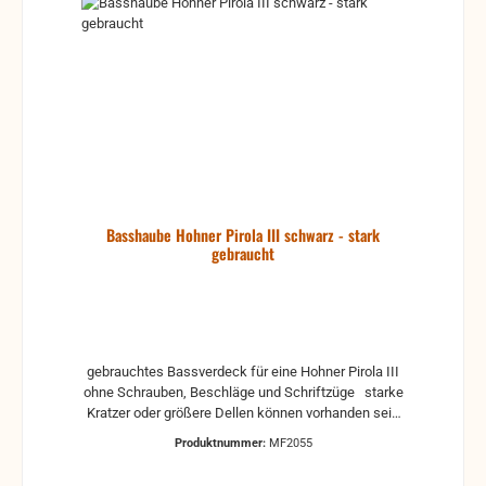
Basshaube Hohner Pirola III schwarz - stark
gebraucht
gebrauchtes Bassverdeck für eine Hohner Pirola III
ohne Schrauben, Beschläge und Schriftzüge starke
Kratzer oder größere Dellen können vorhanden sein
und sind kein Reklamationsgrund. passt auch auf
Produktnummer:
MF2055
eine Lucia (die Löcher für den Schriftzug sind
anders)