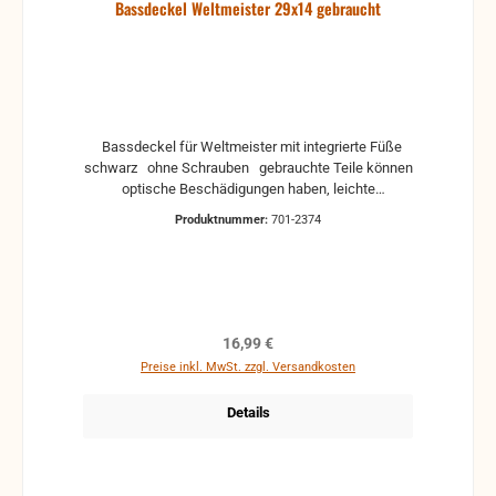
Bassdeckel Weltmeister 29x14 gebraucht
Bassdeckel für Weltmeister mit integrierte Füße
schwarz ohne Schrauben gebrauchte Teile können
optische Beschädigungen haben, leichte
Verformungen, Dellen oder Kratzer und sind kein
Produktnummer:
701-2374
Reklamationsgrund Alle Teile sind auf Funktion
geprüft. Bitte bei Unklarheiten vorher Absprechen
um Rücksendungen zu vermeiden. Rücksendungen
gehen auf Kosten des Käufers. bei defekten Artikel
kann die Funktion nicht mehr gewährleistet werden
und die Produkte sind vom Umtausch
Regulärer Preis:
16,99 €
ausgeschlossen.
Preise inkl. MwSt. zzgl. Versandkosten
Details