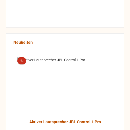
Produktgalerie überspringen
Neuheiten
Rabatt
%
Aktiver Lautsprecher JBL Control 1 Pro