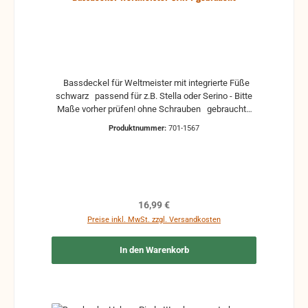
Bassdeckel für Weltmeister mit integrierte Füße
schwarz passend für z.B. Stella oder Serino - Bitte
Maße vorher prüfen! ohne Schrauben gebrauchte
Teile können optische Beschädigungen haben,
Produktnummer:
701-1567
leichte Verformungen, Dellen oder Kratzer und sind
kein Reklamationsgrund Alle Teile sind auf Funktion
geprüft. Bitte bei Unklarheiten vorher Absprechen
um Rücksendungen zu vermeiden. Rücksendungen
gehen auf Kosten des Käufers. bei defekten Artikel
kann die Funktion nicht mehr gewährleistet werden
Regulärer Preis:
16,99 €
und die Produkte sind vom Umtausch
Preise inkl. MwSt. zzgl. Versandkosten
ausgeschlossen.
In den Warenkorb