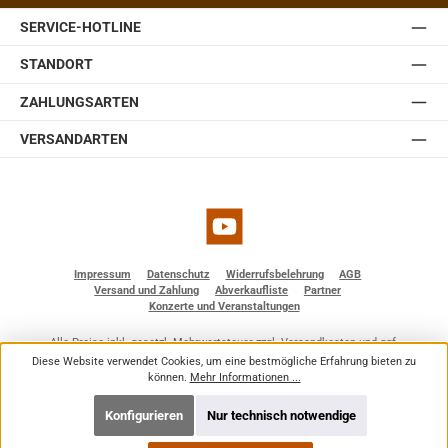
Somit lässt sich die JBL Control 1 Pro auch ohne optionale
SERVICE-HOTLINE
Zubehörteile einfach und schnell installieren. Sie ist
erhältlich in weiß und schwarz.
STANDORT
ZAHLUNGSARTEN
VERSANDARTEN
YouTube
Impressum
Datenschutz
Widerrufsbelehrung
AGB
Versand und Zahlung
Abverkaufliste
Partner
Konzerte und Veranstaltungen
Alle Preise inkl. gesetzl. Mehrwertsteuer zzgl.
Versandkosten
und ggf.
Nachnahmegebühren, wenn nicht anders angegeben.
Diese Website verwendet Cookies, um eine bestmögliche Erfahrung bieten zu
© 2026 BF - Dienstleistungen - Alle Rechte vorbehalten. Theme by
ThemeWare®
können.
Mehr Informationen ...
Konfigurieren
Nur technisch notwendige