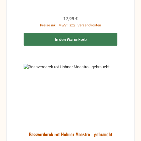
Regulärer Preis:
17,99 €
Preise inkl. MwSt. zzgl. Versandkosten
In den Warenkorb
Bassverderck rot Hohner Maestro - gebraucht