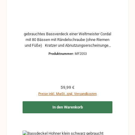
gebrauchtes Bassverdeck einer Weltmeister Cordal
mit 80 Bässen mit Rändelschraube (ohne Riemen
und Füße) Kratzer und Abnutzungserscheinungen
wegen des Alters vorhanden
Produktnummer:
MF2053
Regulärer Preis:
59,99 €
Preise inkl. MwSt. zzgl. Versandkosten
In den Warenkorb