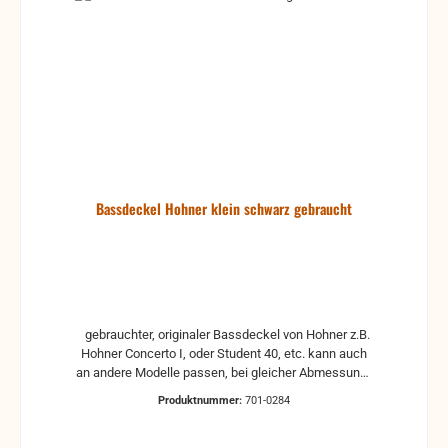
Bassdeckel Hohner klein schwarz gebraucht
gebrauchter, originaler Bassdeckel von Hohner z.B.
Hohner Concerto I, oder Student 40, etc. kann auch
an andere Modelle passen, bei gleicher Abmessung
ohne Schrauben und Fußleiste gebraucht: kann
Produktnummer:
701-0284
Vergilbungen, Kratzer oder andere Gebrauchsspuren
haben. Ist aber noch voll funktionstüchtig.