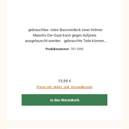
gebrauchtes rotes Bassverdeck einer Hohner
Maestro Die Gaze kann gegen Aufpreis
ausgetauscht werden. gebrauchte Teile können
optische Beschädigungen haben, leichte
Produktnummer:
701-2392
Verformungen, Dellen oder Kratzer Alle Teile sind auf
Funktion geprüft. Bitte bei Unklarheiten vorher
Absprechen um Rücksendungen zu vermeiden.
Rücksendungen gehen auf Kosten des Käufers.
Regulärer Preis:
15,99 €
Preise inkl. MwSt. zzgl. Versandkosten
In den Warenkorb