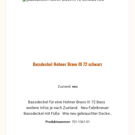
werden Für Bastler, zum Herrichten oder auch für
anderweitige Verwendungen (frei nach Belieben)
Keine Rücknahme, da defekt und für die reguläre
Akkordeonreparatur unbrauchbar. gebrauchte Teile
können optische Beschädigungen haben, leichte
Verformungen, Dellen oder Kratzer und sind kein
Reklamationsgrund Alle Teile sind auf Funktion
geprüft. Bitte bei Unklarheiten vorher Absprechen
um Rücksendungen zu vermeiden. Rücksendungen
gehen auf Kosten des Käufers. bei defekten Artikel
kann die Funktion nicht mehr gewährleistet werden
Bassdeckel Hohner Bravo III 72 schwarz
und die Produkte sind vom Umtausch
ausgeschlossen.
Zustand:
neu
Bassdeckel für eine Hohner Bravo III 72 Bass
weitere Infos je nach Zustand: Neu Fabrikneuer
Bassdeckel mit Füße Wie neu gebrauchter Deckel,
ohne große Kratzer und Dellen, leichte
Produktnummer:
701-1361-01
Gebrauchsspuren können vorhanden sein, mit Füße
Gebraucht gebrauchter Deckel mit Gebrauchsspuren