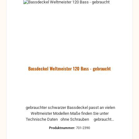
Bassdeckel Weltmeister 120 Bass - gebraucht
gebrauchter schwarzer Bassdeckel passt an vielen
Weltmeister Modellen Maße finden Sie unter
Technische Daten ohne Schrauben gebrauchte
Teile können optische Beschädigungen haben,
Produktnummer:
701-2390
leichte Verformungen, Dellen oder Kratzer Alle Teile
sind auf Funktion geprüft. Bitte bei Unklarheiten