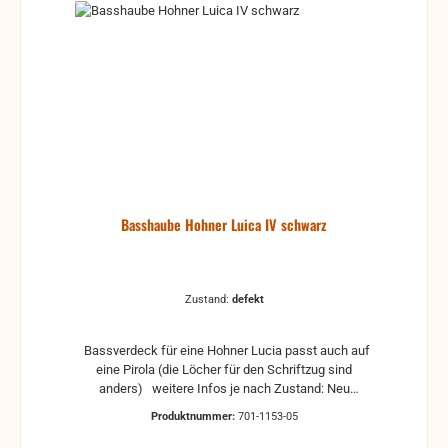
anderweitige Verwendungen (frei nach Belieben)
Keine Rücknahme, da defekt und für die reguläre
Akkordeonreparatur unbrauchbar. gebrauchte Teile
können optische Beschädigungen haben, leichte
Verformungen, Dellen oder Kratzer und sind kein
Reklamationsgrund Alle Teile sind auf Funktion
geprüft. Bitte bei Unklarheiten vorher Absprechen
um Rücksendungen zu vermeiden. Rücksendungen
gehen auf Kosten des Käufers. bei defekten Artikel
kann die Funktion nicht mehr gewährleistet werden
und die Produkte sind vom Umtausch
ausgeschlossen.
Basshaube Hohner Luica IV schwarz
Zustand:
defekt
Bassverdeck für eine Hohner Lucia passt auch auf
eine Pirola (die Löcher für den Schriftzug sind
anders) weitere Infos je nach Zustand: Neu
Neuware, mit Schriftzug und Riemen inkl. Mechanik
Produktnummer:
701-1153-05
Wie neu gebrauchtes Verdeck, ohne große Kratzer
und Dellen, leichte Gebrauchsspuren können