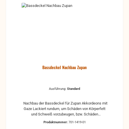
Bassdeckel Nachbau Zupan
Ausführung:
Standard
Nachbau der Bassdeckel für Zupan Akkordeons mit
Gaze Lackiert rundum, um Schäden von Körperfett
und Schweiß vorzubeugen, bzw. Schäden
rauszuzögern. Nachbau nach Originalteil. Bitte nach
Produktnummer:
701-1419-01
Bestellung mit unserem Büro Kontakt aufnehmen.