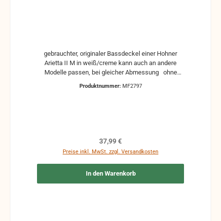
gebrauchter, originaler Bassdeckel einer Hohner
Arietta II M in weiß/creme kann auch an andere
Modelle passen, bei gleicher Abmessung ohne
Schrauben und Fußleiste gebraucht: kann
Produktnummer:
MF2797
Vergilbungen, Kratzer oder andere Gebrauchsspuren
haben. Ist aber noch voll funktionstüchtig.
Regulärer Preis:
37,99 €
Preise inkl. MwSt. zzgl. Versandkosten
In den Warenkorb