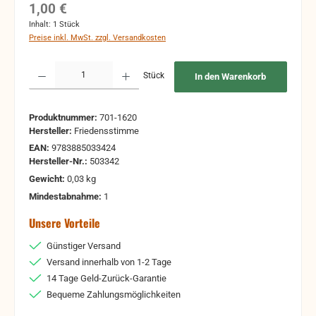
Regulärer Preis:
1,00 €
Inhalt:
1 Stück
Preise inkl. MwSt. zzgl. Versandkosten
Produkt Anzahl: Gib den gewünschten Wert ein oder benutze die Schaltflächen um 
Stück
In den Warenkorb
Produktnummer:
701-1620
Hersteller:
Friedensstimme
EAN:
9783885033424
Hersteller-Nr.:
503342
Gewicht:
0,03 kg
Mindestabnahme:
1
Unsere Vorteile
Günstiger Versand
Versand innerhalb von 1-2 Tage
14 Tage Geld-Zurück-Garantie
Bequeme Zahlungsmöglichkeiten