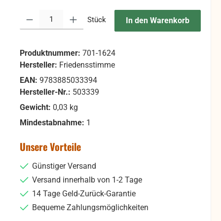
Produkt Anzahl: Gib den gewünschten Wert ein oder benutze die Sc
Stück
In den Warenkorb
Produktnummer:
701-1624
Hersteller:
Friedensstimme
A
b
EAN:
9783885033394
b
il
Hersteller-Nr.:
503339
d
u
Gewicht:
0,03 kg
n
g
Mindestabnahme:
1
ä
h
n
Unsere Vorteile
li
c
h
Günstiger Versand
Versand innerhalb von 1-2 Tage
14 Tage Geld-Zurück-Garantie
Bequeme Zahlungsmöglichkeiten