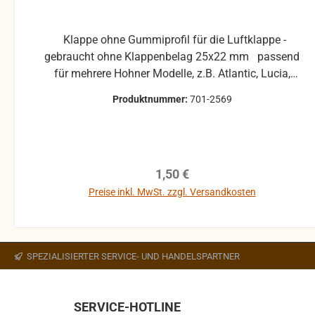
Klappe ohne Gummiprofil für die Luftklappe -
gebraucht ohne Klappenbelag 25x22 mm passend
für mehrere Hohner Modelle, z.B. Atlantic, Lucia,
Pirola, ... gebrauchte Teile können optische
Produktnummer:
701-2569
Beschädigungen haben, leichte Verformungen,
Dellen oder Kratzer und sind kein
Reklamationsgrund Alle Teile sind auf Funktion
geprüft. Bitte bei Unklarheiten vorher Absprechen
Regulärer Preis:
1,50 €
um Rücksendungen zu vermeiden. Rücksendungen
gehen auf Kosten des Käufers. bei defekten Artikel
Preise inkl. MwSt. zzgl. Versandkosten
kann die Funktion nicht mehr gewährleistet werden
In den Warenkorb
und die Produkte sind vom Umtausch
ausgeschlossen.
SPEZIALISIERTER SERVICE- UND HANDELSPARTNER
SERVICE-HOTLINE