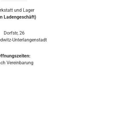
Wandmontage und die exakte Anbringung und
rkstatt und Lager
Ausrichtung des Monitors. Ein Wandhalter ist in der
in Ladengeschäft)
JBL Control 1 Pro-WH integriert. Der Halter ist mit
einem Kugelgelenk ausgestattet, welches in der
Wandplatte des Halters eingebaut ist. Somit lässt
Dorfstr, 26
sich die JBL Control 1 Pro auch ohne optionale
dwitz-Unterlangenstadt
Zubehörteile einfach und schnell installieren. Sie ist
erhältlich in weiß und schwarz.
ffnungszeiten:
ch Vereinbarung
d 1