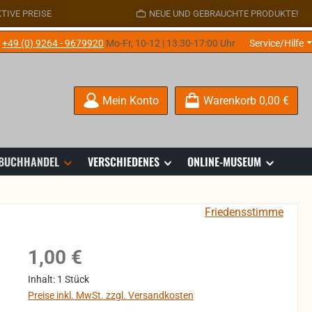
TIVE PREISE
NEUE UND GEBRAUCHTE PRODUKTE!
e
+49 (0) 9264 - 9679920
Mo-Fr, 10-12 | 13:30-17:00 Uhr
Service/Hilfe
Mein Konto
Warenkorb
0,00 €
 BUCHHANDEL
VERSCHIEDENES
ONLINE-MUSEUM
Friedensstimme
Regulärer Preis:
1,00 €
Inhalt:
1 Stück
Preise inkl. MwSt. zzgl. Versandkosten