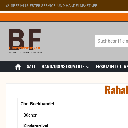
SPEZIALISIERTER SERVICE- UND HANDELSPARTNER
 Hauptinhalt springen
Zur Suche springen
Zur Hauptnavigation springen
SALE
HANDZUGINSTRUMENTE
ERSATZTEILE F.
Rahab
Bildergaler
Chr. Buchhandel
Bücher
Kinderartikel