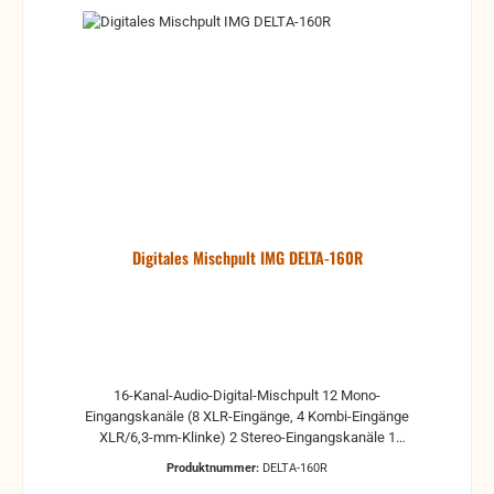
Digitales Mischpult IMG DELTA-160R
16-Kanal-Audio-Digital-Mischpult 12 Mono-
Eingangskanäle (8 XLR-Eingänge, 4 Kombi-Eingänge
XLR/6,3-mm-Klinke) 2 Stereo-Eingangskanäle 1
S/PDIF-Eingang 1 USB-Audiokanal USB-Recording
Produktnummer:
DELTA-160R
(Stereo-Summe) und Playback bei maximal 192