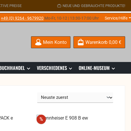
TIVE PREISE
NEUE UND GEBRAUCHTE PRODUKTE!
e
+49 (0) 9264 - 9679920
Mo-Fr, 10-12 | 13:30-17:00 Uhr
Service/Hilfe
Mein Konto
Warenkorb
0,00 €
 BUCHHANDEL
VERSCHIEDENES
ONLINE-MUSEUM
Rabatt
%