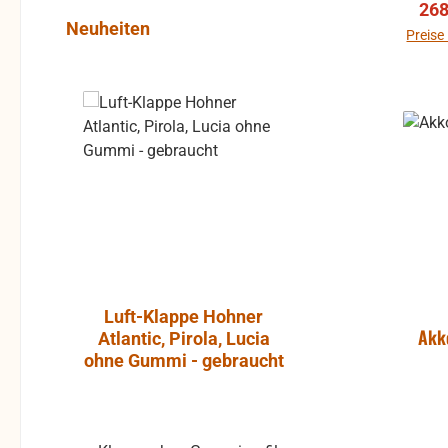
Ver
268
Produktgalerie überspringen
Neuheiten
Lieferumfa
Preise
Mik
o
Rabatt
%
Instrument
geg
Mikr
Phant
J
wahlw
Tasch
Luft-Klappe Hohner
Aktiver L
Akk
Atlantic, Pirola, Lucia
JBL Cont
ohne Gummi - gebraucht