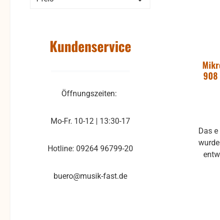
Technisch
Ric
Kundenservice
Fre
Mikr
Übe
908 
mV/P
Min
Öffnungszeiten:
Oh
Abme
Mo-Fr. 10-12 | 13:30-17
Das e
wurde 
Hotline: 09264 96799-20
entw
Schal
buero@musik-fast.de
g
Merkma
le
Schn