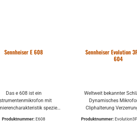
Sennheiser E 608
Sennheiser Evolution 3
604
Das e 608 ist ein
Weltweit bekannter Schl
nstrumentenmikrofon mit
Dynamisches Mikrofo
nierencharakteristik speziell
Cliphalterung Verzerrungsfreie
ie Abnahme von Schlagzeug
Übertragung von ext
Produktnummer:
E608
Produktnummer:
Evolution
sowie Holz- (außer
Schalldruck (über 16
löteninstrumenten) und
Glasfaserverstärktes G