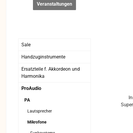
Veranstaltungen
Sale
Handzuginstrumente
Ersatzteile f. Akkordeon und
Harmonika
ProAudio
I
PA
Super
Lautsprecher
für d
Mikrofone
F