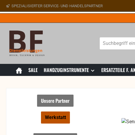
SPEZIALISIERTER SERVICE- UND HANDELSPARTNER
 Hauptinhalt springen
Zur Suche springen
Zur Hauptnavigation springen
SALE
HANDZUGINSTRUMENTE
ERSATZTEILE F.
Unsere Partner
Werkstatt