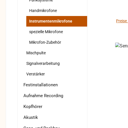
Ble
Funksysteme
seine
Handmikrofone
läßt
Instr
Preise
Instrumentenmikrofone
der S
spezielle Mikrofone
sor
Abnah
Mikrofon-Zubehör
Mer
Mischpulte
robu
Kunststoff * Unem
Signalverarbeitung
Tri
Verstärker
fe
Bru
Festinstallationen
Reißf
Aufnahme Recording
Technisch
Kopfhörer
Ric
Au
Akustik
(M