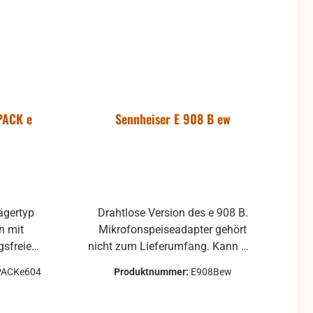
PACK e
Sennheiser E 908 B ew
ägertyp
Drahtlose Version des e 908 B.
n mit
Mikrofonspeiseadapter gehört
nicht zum Lieferumfang. Kann mit
remen
jedem Evolution Wireless
3PACKe604
Produktnummer:
E908Bew
0dB)
Taschensender betrieben werden.
ehäuse
Wurde speziell für Saxophon