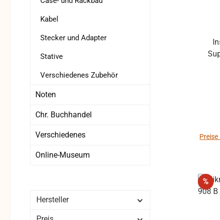
Case- und Rackbau
Übe
Kabel
mV/P
Stecker und Adapter
Min
I
Oh
Sup
Stative
Abm
wu
G
Verschiedenes Zubehör
Abnah
abges
Noten
her
Percu
Chr. Buchhandel
Merkmale *
Verschiedenes
Klang * Sehr schnelle Ansprache
Preise
Flache
Online-Museum
Gi
Rab
%
einst
Hersteller
Bru
Preis
R