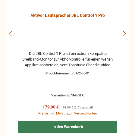
Aktiver Lautsprecher JBL Control 1 Pro
Die JBL Control 1 Pro ist ein extrem kompakter
Breitband-Monitor zur Abhörkontrolle für einen weiten
Applikationsbereich, vom Tonstudio über die Video
Postproduction bis zum Ü-Wagen und Rundfunkstudio.
Produktnummer:
701-2558-01
Für Beschallungs- und Rufanlagen in Restaurants, Hotels
und im audiovisuellen Bereich ist die JBL Control 1 Pro
ebenfalls die ideale Lösung. Der Hoch- und Tieftontreiber
ist bei der JBL Control 1 mit einer Magnet-Abschirmung
Varianten ab
169,00 €
gesichert, so daß dieser Lautsprecher gefahrlos in
direkter Nähe von Video-Monitoren betrieben werden
Verkaufspreis:
Regulärer Preis:
179,00 €
198,00 €
(9.6% gespart)
kann, ohne unliebsame Bildstörungen zu verursachen.
Preise inkl. MwSt. zzgl. Versandkosten
Das Gehäuse der JBL Control 1 Pro besteht aus
hochverdichtetem Polypropylenschaum, der hohe
In den Warenkorb
Resonanzarmut ermöglicht. Ein umfangreiches Angebot
an optionalem Montagezubehör erlaubt Wandmontage