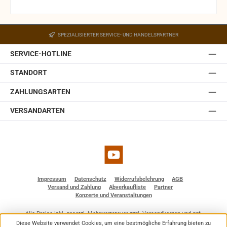
und die exakte Anbringung und Ausrichtung des Monitors.
Ein Wandhalter ist in der JBL Control 1 Pro-WH integriert.
Der Halter ist mit einem Kugelgelenk ausgestattet,
SPEZIALISIERTER SERVICE- UND HANDELSPARTNER
welches in der Wandplatte des Halters eingebaut ist.
Somit lässt sich die JBL Control 1 Pro auch ohne optionale
SERVICE-HOTLINE
Zubehörteile einfach und schnell installieren. Sie ist
erhältlich in weiß und schwarz.
STANDORT
ZAHLUNGSARTEN
VERSANDARTEN
YouTube
Impressum
Datenschutz
Widerrufsbelehrung
AGB
Versand und Zahlung
Abverkaufliste
Partner
Konzerte und Veranstaltungen
Alle Preise inkl. gesetzl. Mehrwertsteuer zzgl.
Versandkosten
und ggf.
Nachnahmegebühren, wenn nicht anders angegeben.
Diese Website verwendet Cookies, um eine bestmögliche Erfahrung bieten zu