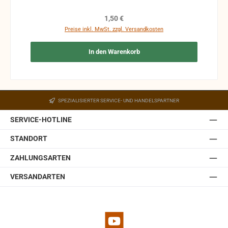
Kosten des Käufers. bei defekten Artikel kann die
Funktion nicht mehr gewährleistet werden und die
Regulärer Preis:
1,50 €
Produkte sind vom Umtausch ausgeschlossen.
Preise inkl. MwSt. zzgl. Versandkosten
In den Warenkorb
SPEZIALISIERTER SERVICE- UND HANDELSPARTNER
SERVICE-HOTLINE
STANDORT
ZAHLUNGSARTEN
VERSANDARTEN
YouTube