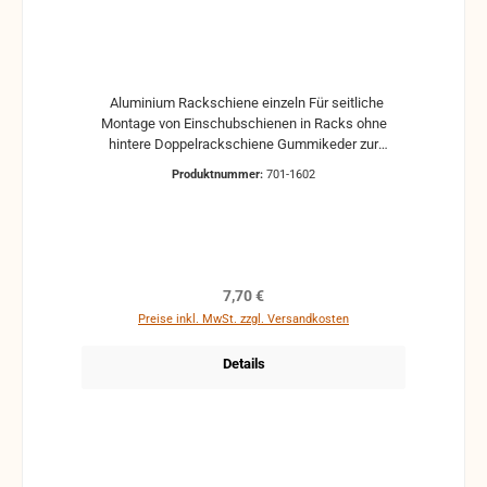
Aluminium Rackschiene einzeln Für seitliche
Montage von Einschubschienen in Racks ohne
hintere Doppelrackschiene Gummikeder zur
Arretierung der Käfigmutter 5666 wird mitgeliefert
Produktnummer:
701-1602
ohne Schrauben und Mutter
Regulärer Preis:
7,70 €
Preise inkl. MwSt. zzgl. Versandkosten
Details