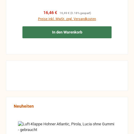
Verkaufspreis:
Regulärer Preis:
16,46 €
16,49 €
(0.18% gespart)
Preise inkl. MwSt. zzgl. Versandkosten
In den Warenkorb
Produktgalerie überspringen
Neuheiten