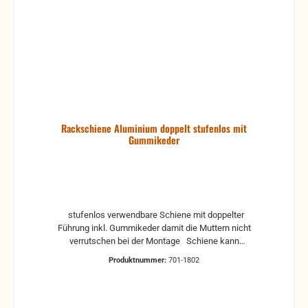
Rackschiene Aluminium doppelt stufenlos mit
Gummikeder
stufenlos verwendbare Schiene mit doppelter
Führung inkl. Gummikeder damit die Muttern nicht
verrutschen bei der Montage Schiene kann
meterweise geliefert werden. Max. Länge 4m
Produktnummer:
701-1802
(Sperrgut-Lieferung - Aufpreis) Bitte vorher anfragen!
passende Mutter sind bei uns auch lieferbar