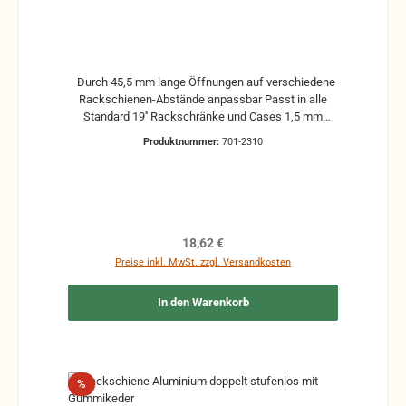
Durch 45,5 mm lange Öffnungen auf verschiedene
Rackschienen-Abstände anpassbar Passt in alle
Standard 19'' Rackschränke und Cases 1,5 mm
Materialstärke, schwarz pulverbeschichtet
Produktnummer:
701-2310
Ermöglicht eine sichere Installation von schweren
19''-Geräten Maximale Belastbarkeit von 37,5 kg 2
Stück im Set
Regulärer Preis:
18,62 €
Preise inkl. MwSt. zzgl. Versandkosten
In den Warenkorb
Rabatt
%