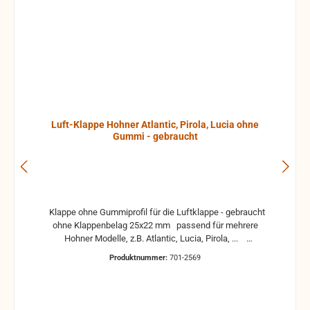
Luft-Klappe Hohner Atlantic, Pirola, Lucia ohne
Gummi - gebraucht
Klappe ohne Gummiprofil für die Luftklappe - gebraucht
ohne Klappenbelag 25x22 mm passend für mehrere
Hohner Modelle, z.B. Atlantic, Lucia, Pirola, ...
gebrauchte Teile können optische Beschädigungen
Produktnummer:
701-2569
haben, leichte Verformungen, Dellen oder Kratzer und sind
kein Reklamationsgrund Alle Teile sind auf Funktion
geprüft. Bitte bei Unklarheiten vorher Absprechen um
Rücksendungen zu vermeiden. Rücksendungen gehen auf