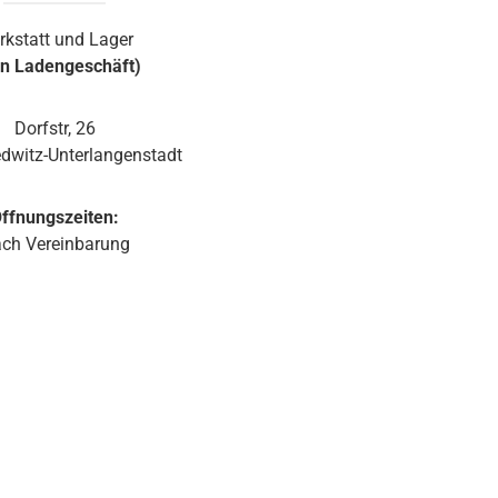
Wandmontage und die exakte Anbringung und
rkstatt und Lager
Ausrichtung des Monitors. Ein Wandhalter ist in der
in Ladengeschäft)
JBL Control 1 Pro-WH integriert. Der Halter ist mit
einem Kugelgelenk ausgestattet, welches in der
Wandplatte des Halters eingebaut ist. Somit lässt
Dorfstr, 26
sich die JBL Control 1 Pro auch ohne optionale
dwitz-Unterlangenstadt
Zubehörteile einfach und schnell installieren. Sie ist
erhältlich in weiß und schwarz.
ffnungszeiten:
ch Vereinbarung
d 1