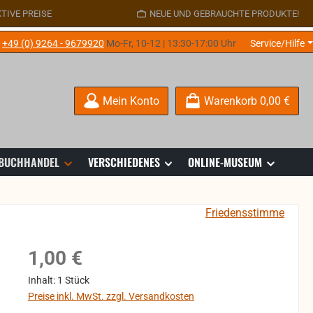
TIVE PREISE
NEUE UND GEBRAUCHTE PRODUKTE!
e
+49 (0) 9264 - 9679920
Mo-Fr, 10-12 | 13:30-17:00 Uhr
Service/Hilfe
Mein Konto
Warenkorb
0,00 €
 BUCHHANDEL
VERSCHIEDENES
ONLINE-MUSEUM
Friedensstimme
Regulärer Preis:
1,00 €
Inhalt:
1 Stück
Preise inkl. MwSt. zzgl. Versandkosten