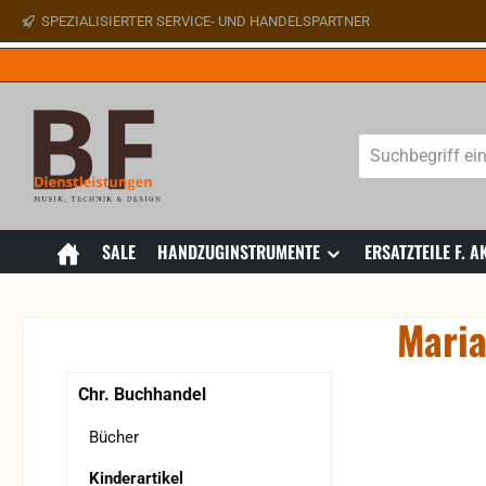
SPEZIALISIERTER SERVICE- UND HANDELSPARTNER
 Hauptinhalt springen
Zur Suche springen
Zur Hauptnavigation springen
SALE
HANDZUGINSTRUMENTE
ERSATZTEILE F.
Maria
Bildergaler
Chr. Buchhandel
Bücher
Kinderartikel