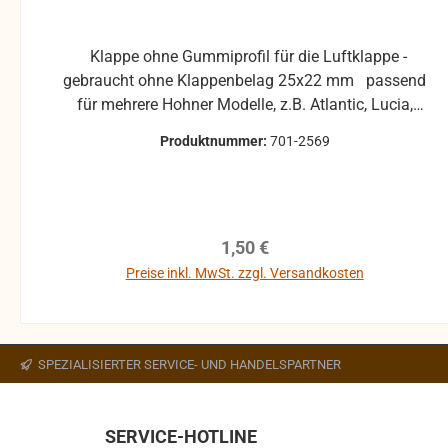
Klappe ohne Gummiprofil für die Luftklappe -
gebraucht ohne Klappenbelag 25x22 mm passend
für mehrere Hohner Modelle, z.B. Atlantic, Lucia,
Pirola, ... gebrauchte Teile können optische
Produktnummer:
701-2569
Beschädigungen haben, leichte Verformungen,
Dellen oder Kratzer und sind kein
Reklamationsgrund Alle Teile sind auf Funktion
geprüft. Bitte bei Unklarheiten vorher Absprechen
Regulärer Preis:
1,50 €
um Rücksendungen zu vermeiden. Rücksendungen
gehen auf Kosten des Käufers. bei defekten Artikel
Preise inkl. MwSt. zzgl. Versandkosten
kann die Funktion nicht mehr gewährleistet werden
In den Warenkorb
und die Produkte sind vom Umtausch
ausgeschlossen.
SPEZIALISIERTER SERVICE- UND HANDELSPARTNER
SERVICE-HOTLINE