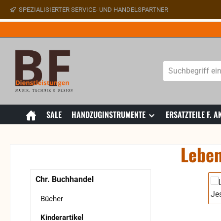
SPEZIALISIERTER SERVICE- UND HANDELSPARTNER
 Hauptinhalt springen
Zur Suche springen
Zur Hauptnavigation springen
SALE
HANDZUGINSTRUMENTE
ERSATZTEILE F.
Leben
Bildergaler
Chr. Buchhandel
Bücher
Kinderartikel