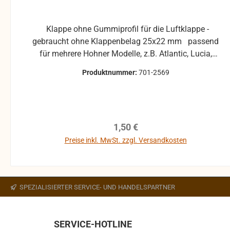
Klappe ohne Gummiprofil für die Luftklappe -
gebraucht ohne Klappenbelag 25x22 mm passend
für mehrere Hohner Modelle, z.B. Atlantic, Lucia,
Pirola, ... gebrauchte Teile können optische
Produktnummer:
701-2569
Beschädigungen haben, leichte Verformungen,
Dellen oder Kratzer und sind kein
Reklamationsgrund Alle Teile sind auf Funktion
geprüft. Bitte bei Unklarheiten vorher Absprechen
Regulärer Preis:
1,50 €
um Rücksendungen zu vermeiden. Rücksendungen
gehen auf Kosten des Käufers. bei defekten Artikel
Preise inkl. MwSt. zzgl. Versandkosten
kann die Funktion nicht mehr gewährleistet werden
In den Warenkorb
und die Produkte sind vom Umtausch
ausgeschlossen.
SPEZIALISIERTER SERVICE- UND HANDELSPARTNER
SERVICE-HOTLINE