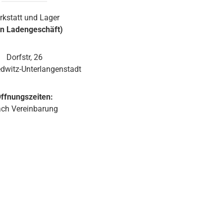
Wandmontage und die exakte Anbringung und
rkstatt und Lager
Ausrichtung des Monitors. Ein Wandhalter ist in der
in Ladengeschäft)
JBL Control 1 Pro-WH integriert. Der Halter ist mit
einem Kugelgelenk ausgestattet, welches in der
Wandplatte des Halters eingebaut ist. Somit lässt
Dorfstr, 26
sich die JBL Control 1 Pro auch ohne optionale
dwitz-Unterlangenstadt
Zubehörteile einfach und schnell installieren. Sie ist
erhältlich in weiß und schwarz.
ffnungszeiten:
ch Vereinbarung
d 1