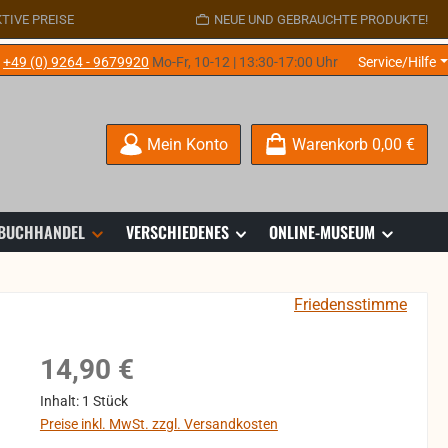
TIVE PREISE
NEUE UND GEBRAUCHTE PRODUKTE!
e
+49 (0) 9264 - 9679920
Mo-Fr, 10-12 | 13:30-17:00 Uhr
Service/Hilfe
Mein Konto
Warenkorb
0,00 €
 BUCHHANDEL
VERSCHIEDENES
ONLINE-MUSEUM
Friedensstimme
Regulärer Preis:
14,90 €
Inhalt:
1 Stück
Preise inkl. MwSt. zzgl. Versandkosten