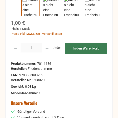
Regulärer Preis:
1,00 €
Inhalt:
1 Stück
Preise inkl. MwSt. zzgl. Versandkosten
Produkt Anzahl: Gib den gewünschten Wert ein oder benutze die Schaltflächen um 
Stück
In den Warenkorb
Produktnummer:
701-1636
Hersteller:
Friedensstimme
EAN:
9783885033202
Hersteller-Nr.:
503320
Gewicht:
0,03 kg
Mindestabnahme:
1
Unsere Vorteile
Günstiger Versand
Versand innerhalb von 1-2 Tage