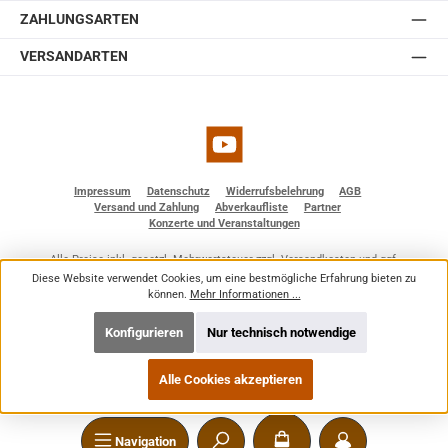
ZAHLUNGSARTEN
VERSANDARTEN
YouTube
Impressum
Datenschutz
Widerrufsbelehrung
AGB
Versand und Zahlung
Abverkaufliste
Partner
Konzerte und Veranstaltungen
Alle Preise inkl. gesetzl. Mehrwertsteuer zzgl.
Versandkosten
und ggf.
Nachnahmegebühren, wenn nicht anders angegeben.
Diese Website verwendet Cookies, um eine bestmögliche Erfahrung bieten zu
© 2026 BF - Dienstleistungen - Alle Rechte vorbehalten. Theme by
ThemeWare®
können.
Mehr Informationen ...
Konfigurieren
Nur technisch notwendige
Alle Cookies akzeptieren
Navigation