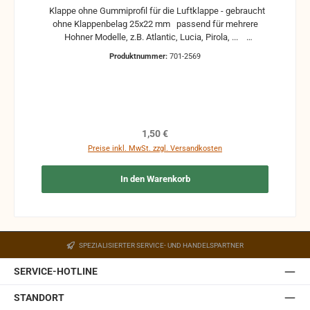
Klappe ohne Gummiprofil für die Luftklappe - gebraucht
ohne Klappenbelag 25x22 mm passend für mehrere
Hohner Modelle, z.B. Atlantic, Lucia, Pirola, ...
gebrauchte Teile können optische Beschädigungen
Produktnummer:
701-2569
haben, leichte Verformungen, Dellen oder Kratzer und sind
kein Reklamationsgrund Alle Teile sind auf Funktion
geprüft. Bitte bei Unklarheiten vorher Absprechen um
Rücksendungen zu vermeiden. Rücksendungen gehen auf
Kosten des Käufers. bei defekten Artikel kann die
Funktion nicht mehr gewährleistet werden und die
Regulärer Preis:
1,50 €
Produkte sind vom Umtausch ausgeschlossen.
Preise inkl. MwSt. zzgl. Versandkosten
In den Warenkorb
SPEZIALISIERTER SERVICE- UND HANDELSPARTNER
SERVICE-HOTLINE
STANDORT