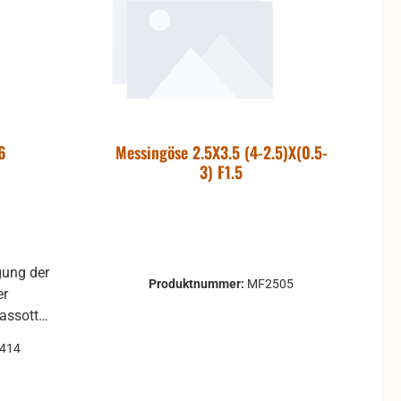
6
Messingöse 2.5X3.5 (4-2.5)X(0.5-
3) F1.5
Produktnummer:
MF2505
er
Cassotto-
2414
mm