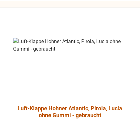
L Control 1 mit
t-Abschirmung
so daß dieser
 gefahrlos in
he von Video-
trieben werden
 unliebsame
rungen zu
e
ntrol 1 Pro
ht aus
dichtetem
nschaum, der
onanzarmut
Luft-Klappe Hohner Atlantic, Pirola, Lucia
cht. Ein
ohne Gummi - gebraucht
es Angebot an
onalem
ehör erlaubt
ge und die