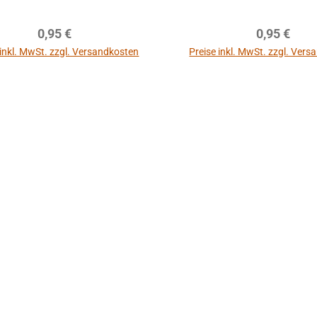
Regulärer Preis:
Regulärer P
0,95 €
0,95 €
 inkl. MwSt. zzgl. Versandkosten
Preise inkl. MwSt. zzgl. Ver
In den Warenkorb
In den Warenkor