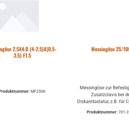
ngöse 2.5X4.0 (4-2.5)X(0.5-
Messingöse 25/10
3.5) F1.5
Messingöse zur Befestigung der
Produktnummer:
MF2506
Zusatzclavis bei d
Diskanttastatur, z.B. für 
Mechanik Länge: 10mm
Produktnummer:
701-
Durchmesser: 2,5