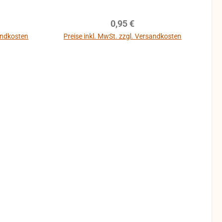
reis:
Regulärer Preis:
0,95 €
sandkosten
Preise inkl. MwSt. zzgl. Versandkosten
b
In den Warenkorb