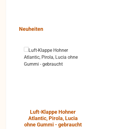
Produktgalerie überspringen
Neuheiten
Rabatt
%
Luft-Klappe Hohner
Aktiver L
Atlantic, Pirola, Lucia
JBL Cont
ohne Gummi - gebraucht