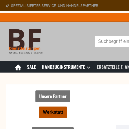
SPEZIALISIERTER SERVICE- UND HANDELSPARTNER
 Hauptinhalt springen
Zur Suche springen
Zur Hauptnavigation springen
SALE
HANDZUGINSTRUMENTE
ERSATZTEILE F.
Unsere Partner
Werkstatt