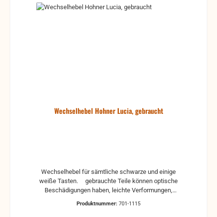
Wechselhebel Hohner Lucia, gebraucht
Wechselhebel für sämtliche schwarze und einige
weiße Tasten. gebrauchte Teile können optische
Beschädigungen haben, leichte Verformungen,
Dellen oder Kratzer Alle Teile sind auf Funktion
Produktnummer:
701-1115
geprüft. Bitte bei Unklarheiten vorher Absprechen