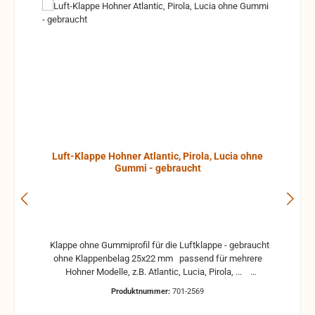
Luft-Klappe Hohner Atlantic, Pirola, Lucia ohne
Gummi - gebraucht
Klappe ohne Gummiprofil für die Luftklappe - gebraucht
ohne Klappenbelag 25x22 mm passend für mehrere
Hohner Modelle, z.B. Atlantic, Lucia, Pirola, ...
gebrauchte Teile können optische Beschädigungen
Produktnummer:
701-2569
haben, leichte Verformungen, Dellen oder Kratzer und sind
kein Reklamationsgrund Alle Teile sind auf Funktion