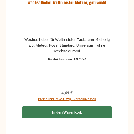
Wechselhebel Weltmeister Meteor, gebraucht
Wechselhebel für Weltmeister-Tastaturen 4-chörig
z.B. Meteor, Royal Standard, Universum ohne
Wechselgummi
Produktnummer:
MF2774
Regulärer Preis:
4,49 €
Preise inkl. MwSt. zzgl. Versandkosten
In den Warenkorb