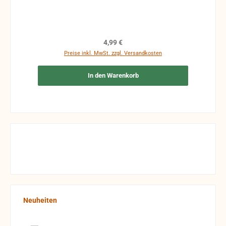
um Rücksendungen zu vermeiden. Rücksendungen
gehen auf Kosten des Käufers.
Regulärer Preis:
4,99 €
Preise inkl. MwSt. zzgl. Versandkosten
In den Warenkorb
Produktgalerie überspringen
Neuheiten