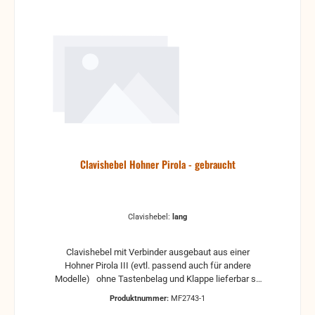
Clavishebel Hohner Pirola - gebraucht
Clavishebel:
lang
Clavishebel mit Verbinder ausgebaut aus einer
Hohner Pirola III (evtl. passend auch für andere
Modelle) ohne Tastenbelag und Klappe lieferbar so
lange Vorrat reicht in zwei unterschiedliche
Produktnummer:
MF2743-1
Versionen, mit langen oder kurzen Hebel