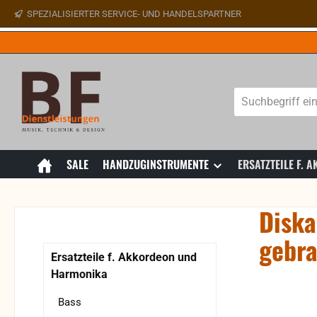
SPEZIALISIERTER SERVICE- UND HANDELSPARTNER
 Hauptinhalt springen
Zur Suche springen
Zur Hauptnavigation springen
SALE
HANDZUGINSTRUMENTE
ERSATZTEILE F.
Diska
gebr
Ersatzteile f. Akkordeon und
Harmonika
Bildergaler
Bass