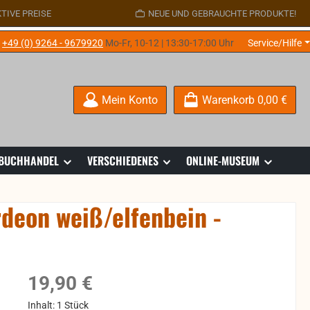
TIVE PREISE
NEUE UND GEBRAUCHTE PRODUKTE!
e
+49 (0) 9264 - 9679920
Mo-Fr, 10-12 | 13:30-17:00 Uhr
Service/Hilfe
Mein Konto
Warenkorb
0,00 €
 BUCHHANDEL
VERSCHIEDENES
ONLINE-MUSEUM
deon weiß/elfenbein -
Regulärer Preis:
19,90 €
Inhalt:
1 Stück