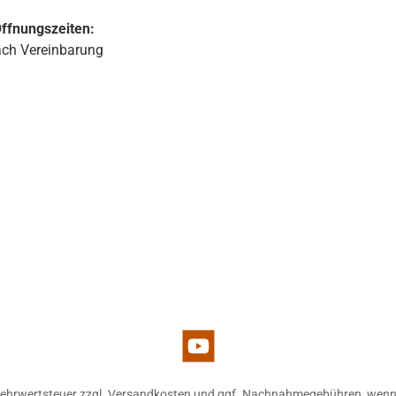
ffnungszeiten:
ch Vereinbarung
d 1
YouTube
 Mehrwertsteuer zzgl.
Versandkosten
und ggf. Nachnahmegebühren, wenn 