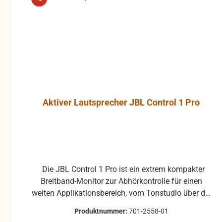
Aktiver Lautsprecher JBL Control 1 Pro
Die JBL Control 1 Pro ist ein extrem kompakter
Breitband-Monitor zur Abhörkontrolle für einen
weiten Applikationsbereich, vom Tonstudio über die
Video Postproduction bis zum Ü-Wagen und
Produktnummer:
701-2558-01
Rundfunkstudio. Für Beschallungs- und