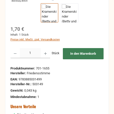
Abbildung ähnlich
Regulärer Preis:
1,70 €
Inhalt:
1 Stück
Preise inkl. MwSt. zzgl. Versandkosten
Produkt Anzahl: Gib den gewünschten Wert ein oder benutze die Schaltflächen um 
Stück
In den Warenkorb
Produktnummer:
701-1655
Hersteller:
Friedensstimme
EAN:
9783885031499
Hersteller-Nr.:
503149
Gewicht:
0,043 kg
Mindestabnahme:
1
Unsere Vorteile