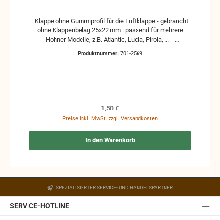
Klappe ohne Gummiprofil für die Luftklappe - gebraucht
ohne Klappenbelag 25x22 mm passend für mehrere
Hohner Modelle, z.B. Atlantic, Lucia, Pirola, ...
gebrauchte Teile können optische Beschädigungen
Produktnummer:
701-2569
haben, leichte Verformungen, Dellen oder Kratzer und sind
kein Reklamationsgrund Alle Teile sind auf Funktion
geprüft. Bitte bei Unklarheiten vorher Absprechen um
Rücksendungen zu vermeiden. Rücksendungen gehen auf
Kosten des Käufers. bei defekten Artikel kann die
Funktion nicht mehr gewährleistet werden und die
Regulärer Preis:
1,50 €
Produkte sind vom Umtausch ausgeschlossen.
Preise inkl. MwSt. zzgl. Versandkosten
In den Warenkorb
SPEZIALISIERTER SERVICE- UND HANDELSPARTNER
SERVICE-HOTLINE