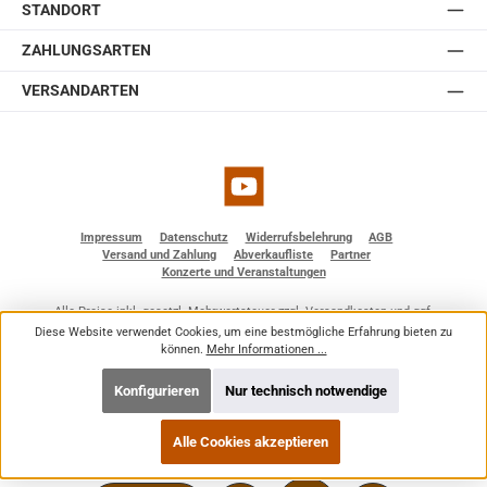
STANDORT
ZAHLUNGSARTEN
VERSANDARTEN
YouTube
Impressum
Datenschutz
Widerrufsbelehrung
AGB
Versand und Zahlung
Abverkaufliste
Partner
Konzerte und Veranstaltungen
Alle Preise inkl. gesetzl. Mehrwertsteuer zzgl.
Versandkosten
und ggf.
Nachnahmegebühren, wenn nicht anders angegeben.
Diese Website verwendet Cookies, um eine bestmögliche Erfahrung bieten zu
© 2026 BF - Dienstleistungen - Alle Rechte vorbehalten. Theme by
ThemeWare®
können.
Mehr Informationen ...
Konfigurieren
Nur technisch notwendige
Alle Cookies akzeptieren