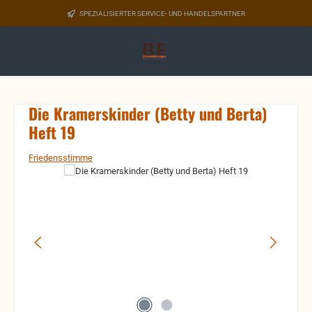
Zum Hauptinhalt springen
SPEZIALISIERTER SERVICE- UND HANDELSPARTNER
Die Kramerskinder (Betty und Berta)
Heft 19
Friedensstimme
Bildergalerie überspringen