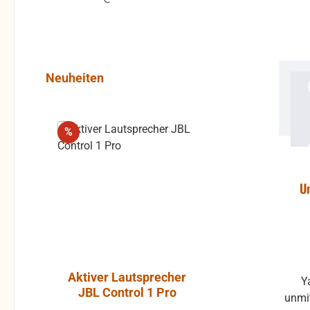
Produktgalerie überspringen
Neuheiten
Rabatt
%
U
Aktiver Lautsprecher
Luft-Kla
Y
JBL Control 1 Pro
Atlantic, P
unmit
ohne Gummi