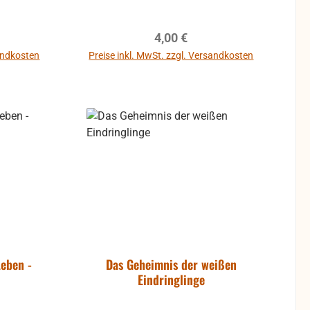
r Wüste
 Gottes,
reis:
Regulärer Preis:
4,00 €
 Dingen
Mose und
sandkosten
Preise inkl. MwSt. zzgl. Versandkosten
mit dem
b
In den Warenkorb
n
Leben -
Das Geheimnis der weißen
Eindringlinge