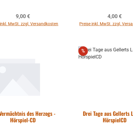
müssen. Unterwegs in de
erlebt er die Wunderwerke
Regulärer Preis:
Regulärer P
9,00 €
4,00 €
doch was ihn vor allen
fasziniert ist der Mann 
 inkl. MwSt. zzgl. Versandkosten
Preise inkl. MwSt. zzgl. Ver
sein vertrauter Umgang 
In den Warenkorb
In den Warenkor
wahren Gott. Hörspiel ab 8
Jahren, 48 Minute
Rabatt
%
Vermächtnis des Herzogs -
Drei Tage aus Gellerts 
Hörspiel-CD
HörspielCD