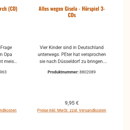
urch (CD)
Alles wegen Gisela - Hörspiel 3-
CDs
ommt
 Frage
Vier Kinder sind in Deutschland
em Opa
unterwegs. PEter hat versprochen
nt meist
sie nach Düsseldorf zu bringen.
ntwort,
Doch erkrankt Gisela unterwegs,
0963
Produktnummer:
8802089
in eine
und während sie im Krankenhaus
f dieser
ist schlägt Peter sich mit
sten zwei
Schwarzmarktgeschäften
, dem
durch...Hörspiel 3 CDs
reis:
Regulärer Preis:
9,95 €
 in einer
lebt, im
sandkosten
Preise inkl. MwSt. zzgl. Versandkosten
b
In den Warenkorb
.