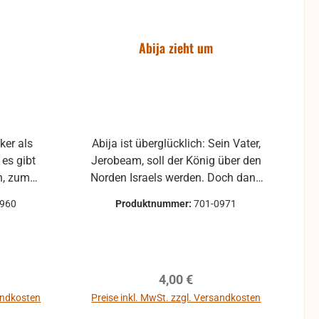
Abija zieht um
ker als
Abija ist überglücklich: Sein Vater,
 es gibt
Jerobeam, soll der König über den
en, zum
Norden Israels werden. Doch dann
 ist, den
geschehen Dinge, die Abija nicht
0960
Produktnummer:
701-0971
in und
erwartet hat. Statt Gottes
en der
Anweisungen zu befolgen,
nn.
versucht Jerobeam, seine Macht
auf eigene Weise zu sichern. Eines
reis:
Regulärer Preis:
4,00 €
Tages begreift Abija schließlich,
dass sein Vater ihm die
sandkosten
Preise inkl. MwSt. zzgl. Versandkosten
Aussichten auf eine glorreiche