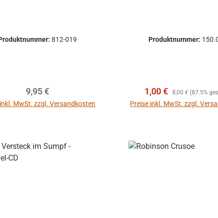
Produktnummer:
812-019
Produktnummer:
150.
Regulärer Preis:
Verkaufspreis:
Regulärer Preis:
9,95 €
1,00 €
8,00 €
(87.5% ges
 inkl. MwSt. zzgl. Versandkosten
Preise inkl. MwSt. zzgl. Ver
In den Warenkorb