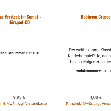
as Versteck im Sumpf -
Robinson Crusoe
Hörspiel-CD
Der weltbekannte Klassi
Produktnummer:
812-018
Kinderhörspiel? Ja, denn
hier so einiges zu lern
Beispiel warum es wichtig
Produktnummer:
701-
Eltern gehorsam zu se
welche schlimmen Folg
Eigensinn haben ka
Regulärer Preis:
Regulärer P
9,95 €
4,00 €
 inkl. MwSt. zzgl. Versandkosten
Preise inkl. MwSt. zzgl. Ver