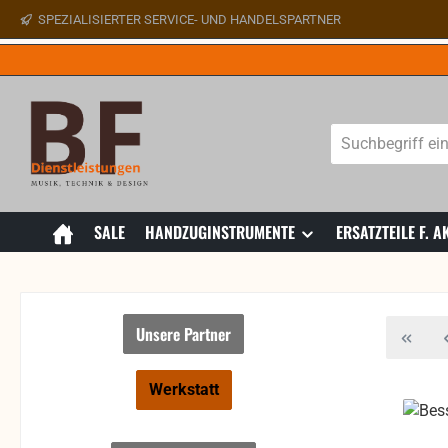
SPEZIALISIERTER SERVICE- UND HANDELSPARTNER
 Hauptinhalt springen
Zur Suche springen
Zur Hauptnavigation springen
SALE
HANDZUGINSTRUMENTE
ERSATZTEILE F.
Unsere Partner
Werkstatt