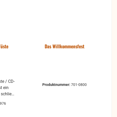
Wüste
Das Willkommensfest
Produktnummer:
701-0800
 schließt
. Gerade
0976
 alle
sterben