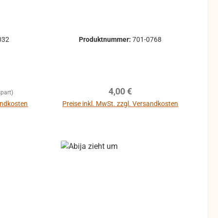
032
Produktnummer:
701-0768
Regulärer Preis:
4,00 €
part)
sandkosten
Preise inkl. MwSt. zzgl. Versandkosten
In den Warenkorb