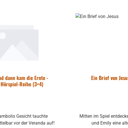
In den Warenkorb
In den Warenkor
nd dann kam die Ernte -
Ein Brief von Jesu
Hörspiel-Reihe (3+4)
ppe Hohner
ambolis Gesicht tauchte
Mitten im Spiel entdec
irola, Lucia
telbar vor der Veranda auf!
und Emily eine alt
 - gebraucht