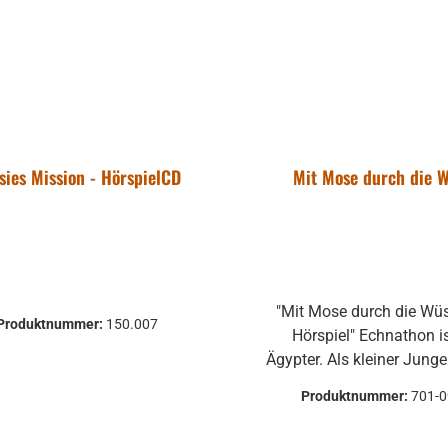
sies Mission - HörspielCD
Mit Mose durch die 
"Mit Mose durch die Wüste / CD-
Produktnummer:
150.007
Hörspiel" Echnathon ist ein
Ägypter. Als kleiner Junge
er sich den Israeliten an
Produktnummer:
701-
noch rechtzeitig, bevor
Erstgeborenen Ägyptens 