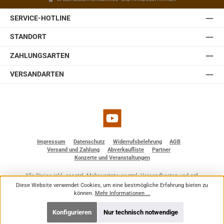
welches in der Wandplatte des Halters eingebaut ist.
Somit lässt sich die JBL Control 1 Pro auch ohne optionale
SERVICE-HOTLINE
Zubehörteile einfach und schnell installieren. Sie ist
erhältlich in weiß und schwarz.
STANDORT
ZAHLUNGSARTEN
VERSANDARTEN
YouTube
Impressum
Datenschutz
Widerrufsbelehrung
AGB
Versand und Zahlung
Abverkaufliste
Partner
Konzerte und Veranstaltungen
Alle Preise inkl. gesetzl. Mehrwertsteuer zzgl.
Versandkosten
und ggf.
Nachnahmegebühren, wenn nicht anders angegeben.
Diese Website verwendet Cookies, um eine bestmögliche Erfahrung bieten zu
© 2026 BF - Dienstleistungen - Alle Rechte vorbehalten. Theme by
ThemeWare®
können.
Mehr Informationen ...
Konfigurieren
Nur technisch notwendige