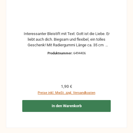
Interessanter Bleistift mit Text: Gott ist die Liebe. Er
liebt auch dich. Biegsam und flexibel, ein tolles
Geschenk! Mit Radiergummi Länge ca. 35 cm
verschiedene Farben sortiert
Produktnummer:
6494406
Regulärer Preis:
1,90 €
Preise inkl. MwSt. zzgl. Versandkosten
In den Warenkorb