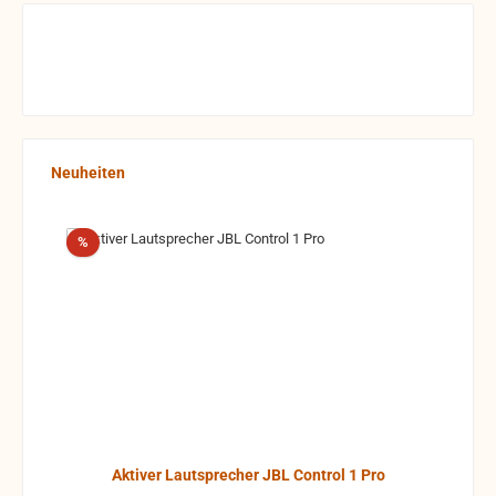
Produktgalerie überspringen
Neuheiten
Rabatt
%
Aktiver Lautsprecher JBL Control 1 Pro