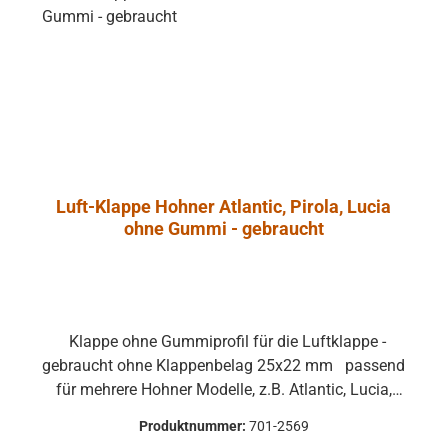
 unliebsame
rungen zu
e
ntrol 1 Pro
ht aus
dichtetem
nschaum, der
onanzarmut
Luft-Klappe Hohner Atlantic, Pirola, Lucia
cht. Ein
ohne Gummi - gebraucht
es Angebot an
onalem
ehör erlaubt
ge und die
ringung und
Klappe ohne Gummiprofil für die Luftklappe -
des Monitors.
gebraucht ohne Klappenbelag 25x22 mm passend
er ist in der
für mehrere Hohner Modelle, z.B. Atlantic, Lucia,
ol 1 Pro-WH
Pirola, ... gebrauchte Teile können optische
r Halter ist mit
Produktnummer:
701-2569
Beschädigungen haben, leichte Verformungen,
gelgelenk