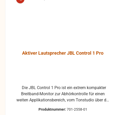
werden und die Produkte
kann, ohne
sind vom Umtausch
Bildstö
ausgeschlossen.
verursachen. Das Gehäus
der JBL Co
beste
hochver
Polypropyle
hohe Res
Aktiver Lautsprecher JBL Control 1 Pro
ermögli
umfangreich
opti
Montagezub
Wandmonta
exakte Anb
Die JBL Control 1 Pro ist ein extrem kompakter
Ausrichtung 
Breitband-Monitor zur Abhörkontrolle für einen
Ein Wandhalt
weiten Applikationsbereich, vom Tonstudio über die
JBL Contr
Video Postproduction bis zum Ü-Wagen und
integriert. De
Produktnummer:
701-2558-01
Rundfunkstudio. Für Beschallungs- und
einem Ku