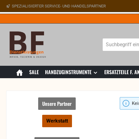
SPEZIALISIERTER SERVICE- UND HANDELSPARTNER
 Hauptinhalt springen
Zur Suche springen
Zur Hauptnavigation springen
SALE
HANDZUGINSTRUMENTE
ERSATZTEILE F.
Unsere Partner
Kei
Werkstatt