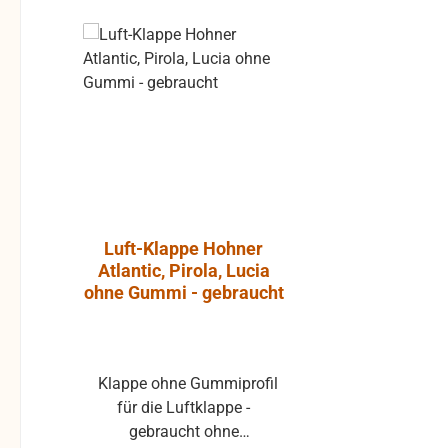
Rabatt
%
Luft-Klappe Hohner
Aktiver L
Atlantic, Pirola, Lucia
JBL Cont
ohne Gummi - gebraucht
Klappe ohne Gummiprofil
Die JBL Control 1 Pro ist
für die Luftklappe -
ein extre
gebraucht ohne
Breitband-