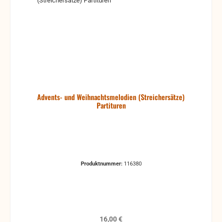
Advents- und Weihnachtsmelodien (Streichersätze)
Partituren
Produktnummer:
116380
Regulärer Preis:
16,00 €