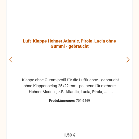
Luft-Klappe Hohner Atlantic, Pirola, Lucia ohne
Gummi - gebraucht
Klappe ohne Gummiprofil für die Luftklappe - gebraucht
ohne Klappenbelag 25x22 mm passend für mehrere
Hohner Modelle, z.B. Atlantic, Lucia, Pirola, ...
gebrauchte Teile können optische Beschädigungen
Produktnummer:
701-2569
haben, leichte Verformungen, Dellen oder Kratzer und sind
kein Reklamationsgrund Alle Teile sind auf Funktion
geprüft. Bitte bei Unklarheiten vorher Absprechen um
Rücksendungen zu vermeiden. Rücksendungen gehen auf
Kosten des Käufers. bei defekten Artikel kann die
Funktion nicht mehr gewährleistet werden und die
Regulärer Preis:
1,50 €
Produkte sind vom Umtausch ausgeschlossen.