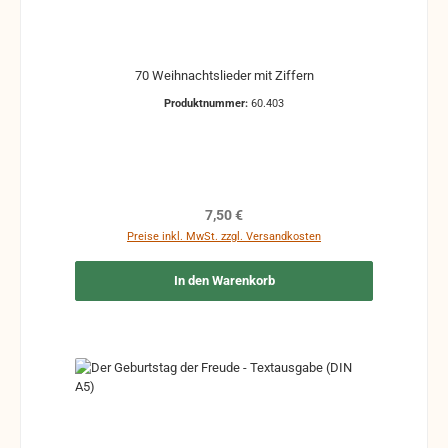
70 Weihnachtslieder mit Ziffern
Produktnummer:
60.403
Regulärer Preis:
7,50 €
Preise inkl. MwSt. zzgl. Versandkosten
In den Warenkorb