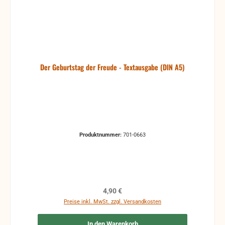
Der Geburtstag der Freude - Textausgabe (DIN A5)
Produktnummer:
701-0663
Regulärer Preis:
4,90 €
Preise inkl. MwSt. zzgl. Versandkosten
In den Warenkorb