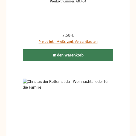
Produktnummer:
60.404
Regulärer Preis:
7,50 €
Preise inkl. MwSt. zzgl. Versandkosten
In den Warenkorb