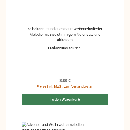
78 bekannte und auch neue Weihnachtslieder.
Melodie mit zweistimmigem Notensatz und
Akkorden.
Produktnummer:
89442
Regulärer Preis:
3,80 €
Preise inkl. MwSt. zzgl. Versandkosten
In den Warenkorb