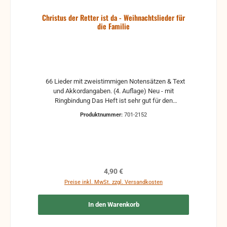
Christus der Retter ist da - Weihnachtslieder für
die Familie
66 Lieder mit zweistimmigen Notensätzen & Text
und Akkordangaben. (4. Auflage) Neu - mit
Ringbindung Das Heft ist sehr gut für den
Kinderchor, die Familienandachten den Gottesdienst
Produktnummer:
701-2152
geeignet.
Regulärer Preis:
4,90 €
Preise inkl. MwSt. zzgl. Versandkosten
In den Warenkorb