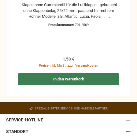
Klappe ohne Gummiprofil für die Luftklappe - gebraucht
ohne Klappenbelag 25x22 mm passend für mehrere
Hohner Modelle, z.B. Atlantic, Lucia, Pirola, ...
gebrauchte Teile können optische Beschädigungen
Produktnummer:
701-2569
haben, leichte Verformungen, Dellen oder Kratzer und sind
kein Reklamationsgrund Alle Teile sind auf Funktion
geprüft. Bitte bei Unklarheiten vorher Absprechen um
Rücksendungen zu vermeiden. Rücksendungen gehen auf
Kosten des Käufers. bei defekten Artikel kann die
Funktion nicht mehr gewährleistet werden und die
Regulärer Preis:
1,50 €
Produkte sind vom Umtausch ausgeschlossen.
Preise inkl. MwSt. zzgl. Versandkosten
In den Warenkorb
SPEZIALISIERTER SERVICE- UND HANDELSPARTNER
SERVICE-HOTLINE
STANDORT