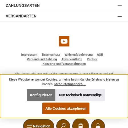
ZAHLUNGSARTEN
VERSANDARTEN
YouTube
Impressum
Datenschutz
Widerrufsbelehrung
AGB
Versand und Zahlung
Abverkaufliste
Partner
Konzerte und Veranstaltungen
Alle Preise inkl. gesetzl. Mehrwertsteuer zzgl.
Versandkosten
und ggf.
Nachnahmegebühren, wenn nicht anders angegeben.
Diese Website verwendet Cookies, um eine bestmögliche Erfahrung bieten zu
© 2026 BF - Dienstleistungen - Alle Rechte vorbehalten. Theme by
ThemeWare®
können.
Mehr Informationen ...
Konfigurieren
Nur technisch notwendige
Alle Cookies akzeptieren
Navigation