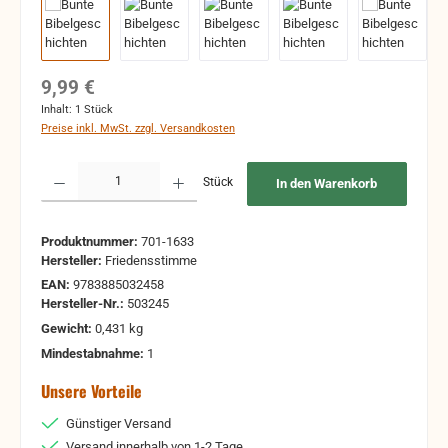
Regulärer Preis:
9,99 €
Inhalt:
1 Stück
Preise inkl. MwSt. zzgl. Versandkosten
Produkt Anzahl: Gib den gewünschten Wert ein oder benutze die Schaltflächen um 
Stück
In den Warenkorb
Produktnummer:
701-1633
Hersteller:
Friedensstimme
EAN:
9783885032458
Hersteller-Nr.:
503245
Gewicht:
0,431 kg
Mindestabnahme:
1
Unsere Vorteile
Günstiger Versand
Versand innerhalb von 1-2 Tage