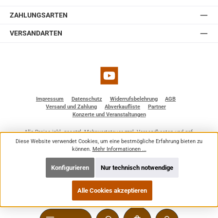
ZAHLUNGSARTEN
VERSANDARTEN
YouTube
Impressum
Datenschutz
Widerrufsbelehrung
AGB
Versand und Zahlung
Abverkaufliste
Partner
Konzerte und Veranstaltungen
Alle Preise inkl. gesetzl. Mehrwertsteuer zzgl.
Versandkosten
und ggf.
Nachnahmegebühren, wenn nicht anders angegeben.
Diese Website verwendet Cookies, um eine bestmögliche Erfahrung bieten zu
© 2026 BF - Dienstleistungen - Alle Rechte vorbehalten. Theme by
ThemeWare®
können.
Mehr Informationen ...
Konfigurieren
Nur technisch notwendige
Alle Cookies akzeptieren