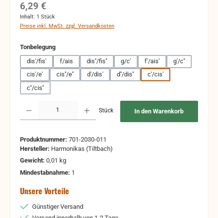
Regulärer Preis:
6,29 €
Inhalt:
1 Stück
Preise inkl. MwSt. zzgl. Versandkosten
auswählen
Tonbelegung
dis'/fis'
f/ais
dis''/fis''
g/c'
f'/ais'
g'/c''
cis'/e'
cis''/e''
d'/dis'
d''/dis''
c'/cis'
c''/cis''
Produkt Anzahl: Gib den gewünschten Wert ein oder benutze die Schaltflächen um 
Stück
In den Warenkorb
Produktnummer:
701-2030-011
Hersteller:
Harmonikas (Tiltbach)
Gewicht:
0,01 kg
Mindestabnahme:
1
Unsere Vorteile
Günstiger Versand
Versand innerhalb von 1-2 Tage