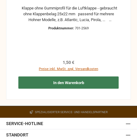
Klappe ohne Gummiprofil für die Luftklappe - gebraucht
ohne Klappenbelag 25x22 mm passend für mehrere
Hohner Modelle, z.B. Atlantic, Lucia, Pirola, ...
gebrauchte Teile können optische Beschädigungen
Produktnummer:
701-2569
haben, leichte Verformungen, Dellen oder Kratzer und sind
kein Reklamationsgrund Alle Teile sind auf Funktion
geprüft. Bitte bei Unklarheiten vorher Absprechen um
Rücksendungen zu vermeiden. Rücksendungen gehen auf
Kosten des Käufers. bei defekten Artikel kann die
Funktion nicht mehr gewährleistet werden und die
Regulärer Preis:
1,50 €
Produkte sind vom Umtausch ausgeschlossen.
Preise inkl. MwSt. zzgl. Versandkosten
In den Warenkorb
SPEZIALISIERTER SERVICE- UND HANDELSPARTNER
SERVICE-HOTLINE
STANDORT