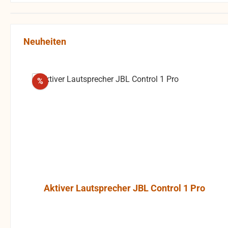
Produktgalerie überspringen
Neuheiten
Rabatt
%
Aktiver Lautsprecher JBL Control 1 Pro