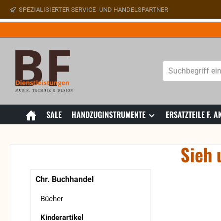
SPEZIALISIERTER SERVICE- UND HANDELSPARTNER
 Hauptinhalt springen
Zur Suche springen
Zur Hauptnavigation springen
SALE
HANDZUGINSTRUMENTE
ERSATZTEILE F.
Sieh 
Bildergaler
Chr. Buchhandel
Bücher
Kinderartikel