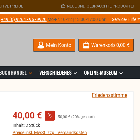
TIVE PREISE
NEUE UND GEBRAUCHTE PRODUKTE!
e
+49 (0) 9264 - 9679920
Mo-Fr, 10-12 | 13:30-17:00 Uhr
Service/Hilfe
Mein Konto
Warenkorb
0,00 €
 BUCHHANDEL
VERSCHIEDENES
ONLINE-MUSEUM
Friedensstimme
Verkaufspreis:
40,00 €
%
Regulärer Preis:
50,00 €
(20% gespart)
Inhalt:
2 Stück
Preise inkl. MwSt. zzgl. Versandkosten