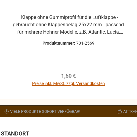
Klappe ohne Gummiprofil für die Luftklappe -
gebraucht ohne Klappenbelag 25x22 mm passend
für mehrere Hohner Modelle, z.B. Atlantic, Lucia,
Pirola, ... gebrauchte Teile können optische
Produktnummer:
701-2569
Beschädigungen haben, leichte Verformungen,
Dellen oder Kratzer und sind kein
Reklamationsgrund Alle Teile sind auf Funktion
geprüft. Bitte bei Unklarheiten vorher Absprechen
Regulärer Preis:
1,50 €
um Rücksendungen zu vermeiden. Rücksendungen
gehen auf Kosten des Käufers. bei defekten Artikel
Preise inkl. MwSt. zzgl. Versandkosten
kann die Funktion nicht mehr gewährleistet werden
In den Warenkorb
und die Produkte sind vom Umtausch
ausgeschlossen.
VIELE PRODUKTE SOFORT VERFÜGBAR!
ATTRAK
STANDORT