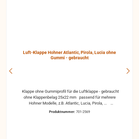
Luft-Klappe Hohner Atlantic, Pirola, Lucia ohne
Gummi - gebraucht
Klappe ohne Gummiprofil für die Luftklappe - gebraucht
ohne Klappenbelag 25x22 mm passend für mehrere
Hohner Modelle, z.B. Atlantic, Lucia, Pirola, ...
gebrauchte Teile können optische Beschädigungen
Produktnummer:
701-2569
haben, leichte Verformungen, Dellen oder Kratzer und sind
kein Reklamationsgrund Alle Teile sind auf Funktion
geprüft. Bitte bei Unklarheiten vorher Absprechen um
Rücksendungen zu vermeiden. Rücksendungen gehen auf
Kosten des Käufers. bei defekten Artikel kann die