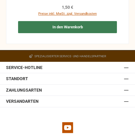
Funktion nicht mehr gewährleistet werden und die
Regulärer Preis:
1,50 €
Produkte sind vom Umtausch ausgeschlossen.
Preise inkl. MwSt. zzgl. Versandkosten
In den Warenkorb
SPEZIALISIERTER SERVICE- UND HANDELSPARTNER
SERVICE-HOTLINE
STANDORT
ZAHLUNGSARTEN
VERSANDARTEN
YouTube