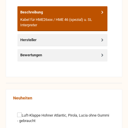
Beschreibung
Kabel für HME26xxx / HME 46 (spezial) u. SL
Interpreter
Hersteller
Bewertungen
Produktgalerie überspringen
Neuheiten