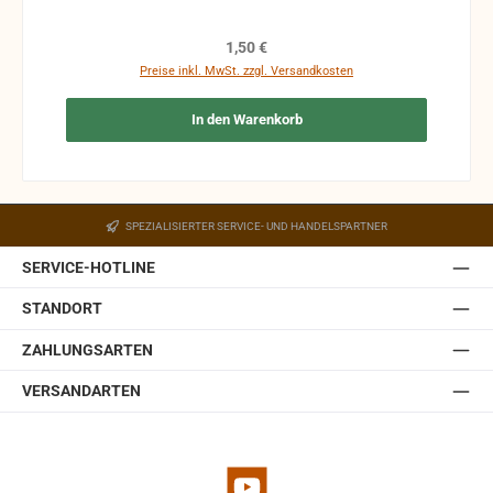
Kosten des Käufers. bei defekten Artikel kann die
Funktion nicht mehr gewährleistet werden und die
Regulärer Preis:
1,50 €
Produkte sind vom Umtausch ausgeschlossen.
Preise inkl. MwSt. zzgl. Versandkosten
In den Warenkorb
SPEZIALISIERTER SERVICE- UND HANDELSPARTNER
SERVICE-HOTLINE
STANDORT
ZAHLUNGSARTEN
VERSANDARTEN