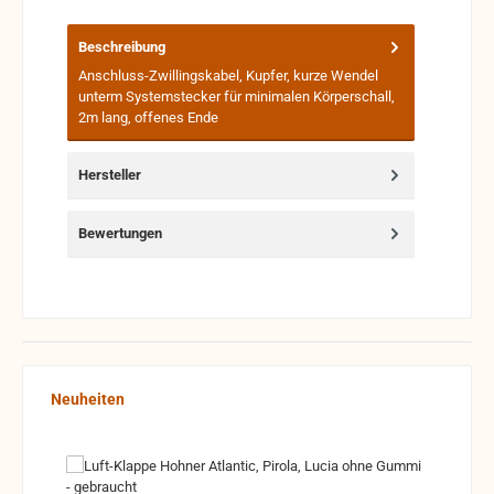
Beschreibung
Anschluss-Zwillingskabel, Kupfer, kurze Wendel
unterm Systemstecker für minimalen Körperschall,
2m lang, offenes Ende
Hersteller
Bewertungen
Produktgalerie überspringen
Neuheiten