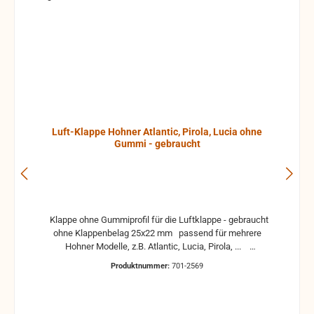
Luft-Klappe Hohner Atlantic, Pirola, Lucia ohne
Gummi - gebraucht
Klappe ohne Gummiprofil für die Luftklappe - gebraucht
ohne Klappenbelag 25x22 mm passend für mehrere
Hohner Modelle, z.B. Atlantic, Lucia, Pirola, ...
gebrauchte Teile können optische Beschädigungen
Produktnummer:
701-2569
haben, leichte Verformungen, Dellen oder Kratzer und sind
kein Reklamationsgrund Alle Teile sind auf Funktion
geprüft. Bitte bei Unklarheiten vorher Absprechen um
Rücksendungen zu vermeiden. Rücksendungen gehen auf