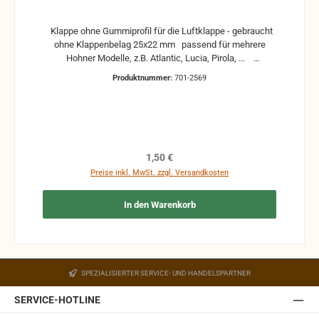
Klappe ohne Gummiprofil für die Luftklappe - gebraucht
ohne Klappenbelag 25x22 mm passend für mehrere
Hohner Modelle, z.B. Atlantic, Lucia, Pirola, ...
gebrauchte Teile können optische Beschädigungen
Produktnummer:
701-2569
haben, leichte Verformungen, Dellen oder Kratzer und sind
kein Reklamationsgrund Alle Teile sind auf Funktion
geprüft. Bitte bei Unklarheiten vorher Absprechen um
Rücksendungen zu vermeiden. Rücksendungen gehen auf
Kosten des Käufers. bei defekten Artikel kann die
Funktion nicht mehr gewährleistet werden und die
Regulärer Preis:
1,50 €
Produkte sind vom Umtausch ausgeschlossen.
Preise inkl. MwSt. zzgl. Versandkosten
In den Warenkorb
SPEZIALISIERTER SERVICE- UND HANDELSPARTNER
SERVICE-HOTLINE