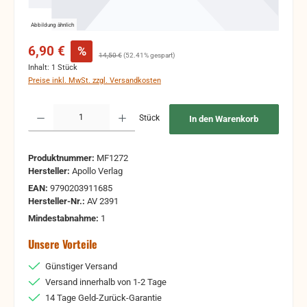
Abbildung ähnlich
Verkaufspreis:
6,90 €
%
Regulärer Preis:
14,50 €
(52.41% gespart)
Inhalt:
1 Stück
Preise inkl. MwSt. zzgl. Versandkosten
Produkt Anzahl: Gib den gewünschten Wert ein oder benutze die Schaltflächen um 
Stück
In den Warenkorb
Produktnummer:
MF1272
Hersteller:
Apollo Verlag
EAN:
9790203911685
Hersteller-Nr.:
AV 2391
Mindestabnahme:
1
Unsere Vorteile
Günstiger Versand
Versand innerhalb von 1-2 Tage
14 Tage Geld-Zurück-Garantie