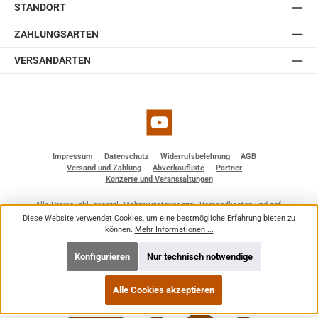
STANDORT
ZAHLUNGSARTEN
VERSANDARTEN
YouTube
Impressum
Datenschutz
Widerrufsbelehrung
AGB
Versand und Zahlung
Abverkaufliste
Partner
Konzerte und Veranstaltungen
Alle Preise inkl. gesetzl. Mehrwertsteuer zzgl.
Versandkosten
und ggf.
Nachnahmegebühren, wenn nicht anders angegeben.
Diese Website verwendet Cookies, um eine bestmögliche Erfahrung bieten zu
© 2026 BF - Dienstleistungen - Alle Rechte vorbehalten. Theme by
ThemeWare®
können.
Mehr Informationen ...
Konfigurieren
Nur technisch notwendige
Alle Cookies akzeptieren